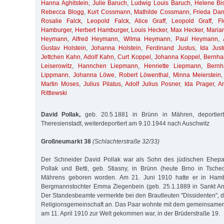
Hanna Aghitstein
,
Julie Baruch
,
Ludwig Louis Baruch
,
Helene Bis
Rebecca Blogg
,
Kurt Cossmann
,
Mathilde Cossmann
,
Frieda Da
Rosalie Falck
,
Leopold Falck
,
Alice Graff
,
Leopold Graff
,
Fl
Hamburger
,
Herbert Hamburger
,
Louis Hecker
,
Max Hecker
,
Maria
Heymann
,
Alfred Heymann
,
Wilma Heymann
,
Paul Heymann
,
Gustav Holstein
,
Johanna Holstein
,
Ferdinand Justus
,
Ida Just
Jettchen Kahn
,
Adolf Kahn
,
Curt Koppel
,
Johanna Koppel
,
Bernhar
Leiserowitz
,
Hannchen Liepmann
,
Henriette Liepmann
,
Bernh
Lippmann
,
Johanna Löwe
,
Robert Löwenthal
,
Minna Meierstein
Martin Moses
,
Julius Pilatus
,
Adolf Julius Posner
,
Ida Prager
,
A
Rittlewski
David Pollak,
geb. 20.5.1881 in Brünn in Mähren, deportie
Theresienstadt, weiterdeportiert am 9.10.1944 nach Auschwitz
Großneumarkt 38
(Schlachterstraße 32/33)
Der Schneider David Pollak war als Sohn des jüdischen Ehep
Pollak und Betti, geb. Stiasny, in Brünn (heute Brno in Tsche
Mährens geboren worden. Am 21. Juni 1910 hatte er in Hambu
Bergmannstochter Emma Ziegenbein (geb. 25.1.1889 in Sankt And
Der Standesbeamte vermerkte bei den Brautleuten "Dissidenten", d.
Religionsgemeinschaft an. Das Paar wohnte mit dem gemeinsamen 
am 11. April 1910 zur Welt gekommen war, in der Brüderstraße 19.