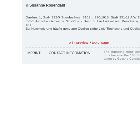
© Susanne Rosendahl
Quellen: 1; StaH 332-5 Standesämter 3151 u 330/1910; StaH 351-11 AfW 356
522-1 Jüdische Gemeinde Nr. 992 e 2 Band 5; Für Freiheit und Demokratie, S
181.
Zur Nummerierung häufig genutzter Quellen siehe Link "Recherche und Quelle
print preview
/
top of page
The stumbling stone pi
IMPRINT
CONTACT INFORMATION
thus became the 1000th
taken by Gesche Cordes