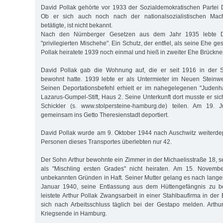
David Pollak gehörte vor 1933 der Sozialdemokratischen Partei
Ob er sich auch noch nach der nationalsozialistischen Mach
betätigte, ist nicht bekannt.
Nach den Nürnberger Gesetzen aus dem Jahr 1935 lebte Da
"privilegierten Mischehe". Ein Schutz, der entfiel, als seine Ehe
Pollak heiratete 1939 noch einmal und hieß in zweiter Ehe Brückner
David Pollak gab die Wohnung auf, die er seit 1916 in der S
bewohnt hatte. 1939 lebte er als Untermieter im Neuen Stein
Seinen Deportationsbefehl erhielt er im nahegelegenen "Juden
Lazarus-Gumpel-Stift, Haus 2. Seine Unterkunft dort musste er si
Schickler (s. www.stolpersteine-hamburg.de) teilen. Am 19. 
gemeinsam ins Getto Theresienstadt deportiert.
David Pollak wurde am 9. Oktober 1944 nach Auschwitz weiterdep
Personen dieses Transportes überlebten nur 42.
Der Sohn Arthur bewohnte ein Zimmer in der Michaelisstraße 18, s
als "Mischling ersten Grades" nicht heiraten. Am 15. Novemb
unbekannten Gründen in Haft. Seiner Mutter gelang es nach lan
Januar 1940, seine Entlassung aus dem Hüttengefängnis zu be
leistete Arthur Pollak Zwangsarbeit in einer Stahlbaufirma in der
sich nach Arbeitsschluss täglich bei der Gestapo melden. Arthu
Kriegsende in Hamburg.