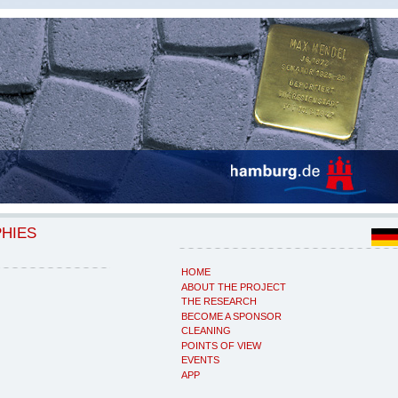
PHIES
HOME
ABOUT THE PROJECT
THE RESEARCH
BECOME A SPONSOR
CLEANING
POINTS OF VIEW
EVENTS
APP