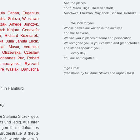
And the places
Łódź, Minsk, Riga, Theresienstadt,
sula Caban
,
Eugenius
Auschwitz, Chelmno, Majdanek, Sobibor, Treblinka ..
phia Galeza
,
Wieslawa
We look for you
czak
,
Alfrede Jonczyk
,
Whose names are written in the archives
ach Kinjora
,
Genovefa
and the heavens.
a
,
Richard Kuzniarek
,
We find you in places of terror and persecution.
ka
,
Julia Januta Lucik
,
We recognise you in your children and grandchildren
mar Masur
,
Veronika
The stones speak of you,
 Olszewska
,
Czeslaw
every day.
Johannes Puc
,
Robert
You are not forgotten.
empczynska
,
Ryszard
Inge Grolle
ré Wasiak
,
Danuscha
(translation by Dr. Anne Stokes and Ingrid Haas)
944 in Hamburg
 AG
r Stefania Siczek, geb.
 und ledig. Aus ihrer
ingen für die Johannes
Brüderstraße 8 (heute
chaft wurde sie am 8.