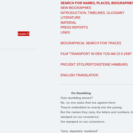
SEARCH FOR NAMES, PLACES, BIOGRAPHIE
NEW BIOGRAPHIES
INTRODUCTION, TIMELINES, GLOSSARY
LITERATURE
MATERIAL
PRESS REPORTS
LINKS
BIOGRAPHICAL SEARCH FOR TRACES
FILM "TRANSPORT IN DEN TOD AM 23.9.1940"
PROJEKT STOLPERTONSTEINE HAMBURG
ENGLISH TRANSLATION
On Stumbling
Over stumbling stones?
No, no one stubs their toe against them.
They're embedded so evenly into the paving.
But the names they carry, the letters and numbers, A
stamped on our conscience;
Are stamped on our conscience;
"born, deported, murdered"