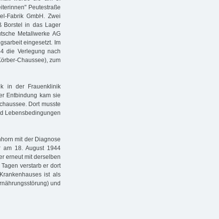
terinnen" Peutestraße
tel-Fabrik GmbH. Zwei
Borstel in das Lager
eutsche Metallwerke AG
gsarbeit eingesetzt. Im
944 die Verlegung nach
Körber-Chaussee), zum
k in der Frauenklinik
er Entbindung kam sie
pchaussee. Dort musste
 und Lebensbedingungen
nhorn mit der Diagnose
er am 18. August 1944
r erneut mit derselben
Tagen verstarb er dort
rankenhauses ist als
Ernährungsstörung) und