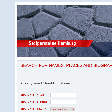
SEARCH FOR NAMES, PLACES AND BIOGRA
Already layed Stumbling Stones
SEARCH BY NAME
SEARCH BY STREET
SEARCH BY BEZIRK