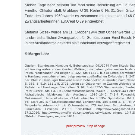
Sieben Tage nach seinem Tod fand seine Beisetzung am 12. Se
Friedhof Ohlsdorf statt, Grablage: Q 39, Reihe 6, Nr. 31. Sein Grab 
Ende des Jahres 1959 wurde es zusammen mit mindestens 146 G
Zwangsarbeiterinnen auf Areal Q 39 eingeebnet.
Stefania Siczek wurde am 11. Oktober 1944 zum Ochsenwerder Elb
landwirtschaftlichen Zwangsarbeit für Gemüsebauer Ernst Busch. N
in der Ausländermeldekartei als "unbekannt verzogen" registriert.
© Margot Löhr
Quellen: Standesamt Hamburg 6, Geburtsregister 991/1944 Peter Siczek; StaH
in Hamburg während des Zweiten Weltkrieg ums Leben gekommenen Auslände
Polen, Niederländer und Belgier, S. 122; StaH 131-1 II, 518 Listen der währe
in Hamburg verstorbenen und beigesetzten ausländischen Zivilarbeiter, S. 247
der 1940 in Hamburger Krankenhäusern behandelten Ausländer, nach Nationa
S. 335, S. 519; 131-1 II, 2721, Listen der Gräber von im Zweiten Weltkrieg 
Zivilisten auf Hamburger Friedhöfen, S. 62; StaH 332-5 Standesämter, Sterb
Peter Siczek; StaH 332-5 Sterbefallsammelakten, 64306 u. 1326/1944 Peter
Alphabetische Meldekartei der Ausländer 1939–1945, 741-4 Fotoarc
Meldewesen, Hausmeldekartei, 741-4 Fotoarchiv, K 2357 Sportstraße DAF 
66; StaH 352-8/7 Staatskrankenanstalt Langenhorn, 184 Band 2, S. 75; A
Bergedorfer Adressbuch mit Ochsenwärder; ITS Archives, Bad Arolsen, 
Frauenklinik Finkenau 2.1.2.1 / 70646041; http://www.zwangsarbeit-i
17.2.2016; http://www.straty.pl/in dex.php/en/szukaj-w-bazie, einges. 10.7.2
Ohlsdorf, Beerdigungsregister 1944.
print preview
/
top of page
The stumbling stone pi