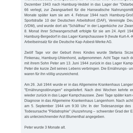
Dezember 1943 nach Hamburg-Veddel in das Lager der "Ostarbei
66 verlegt, zur Zwangsarbeit für die Hanseatische Nahrungsmit
Monate später kam sie am 4. Februar 1944 nach Hamburg-Groß 
Sportstraße 10 der Deutschen Arbeitsfront (DAF), Vereinigte D
(VDM), und wurde dort als "Schälfrau" in der Lagerküche zur Zwan
8. Monat ihrer Schwangerschaft erfolgte für sie am 24. April 1
Hamburg-Bergedorf in das Lager Kampchaussee 9 (heute Kurt-A.-
Arbeitseinsatz für die Deutsche Kap-Asbest-Werke AG.
Zwölf Tage vor der Geburt ihres Kindes wurde Stefania Sicze
Finkenau, Hamburg-Uhlenhorst, aufgenommen. Acht Tage nach d
mit ihrem Sohn Peter am 13. Juni 1944 zurück in das Lager Kam
Peter die kurze Zeit seines Lebens verbringen. Die Ernährungs-
waren für ihn völlig unzureichend.
Am 26. Juli 1944 wurde er in das Allgemeine Krankenhaus Lange
"Ernährungsstörungen" eingeliefert. Nach drei Wochen kehrte 
wieder zurück in das Lager Kampchaussee. Zwei Tage später kam e
Diagnose in das Allgemeine Krankenhaus Langenhorn. Nach acht 
am 5. September 1944 um 9:30 Uhr. In der Todesanzeige des K
Todesursache "Pädatrophie" (Auszehrung – schwerster Grad der 
als unterzeichnender Arzt Blumenthal angegeben.
Peter wurde 3 Monate alt.