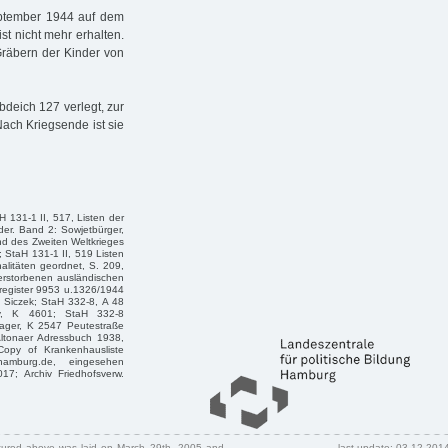
ptember 1944 auf dem
ist nicht mehr erhalten.
räbern der Kinder von
deich 127 verlegt, zur
ach Kriegsende ist sie
 131-1 II, 517, Listen der
r. Band 2: Sowjetbürger,
nd des Zweiten Weltkrieges
; StaH 131-1 II, 519 Listen
litäten geordnet, S. 209,
verstorbenen ausländischen
eregister 9953 u.1326/1944
 Siczek; StaH 332-8, A 48
hiv, K 4601; StaH 332-8
Lager, K 2547 Peutestraße
ltonaer Adressbuch 1938,
Copy of Krankenhausliste
n-hamburg.de, eingesehen
017; Archiv Friedhofsverw.
ctured above was laid on March 29th, 2005 and
last update: 03.12.201