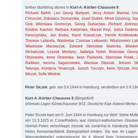
further stumbling stones in
Kurt-A.-Körber-Chaussee 9
:
Richard Bafoll
,
Leo Georg Bartyzel
,
Jerzy Antoni Biernat
,
Ur
Chrusciel
,
Zokistaco Domanska
,
Josef Dudek
,
Mirek Dziziong
,
So
Grat
,
Wieslawa Gromczyk
,
Georg Gubanska
,
Richard Jedrzej
Kristine Kaicher
,
Barbara Karpinska
,
Marzel Keyl
,
Julius Dadew
Klesczynska
,
Jan Kluba
,
Karol Kowalczyk
,
Henrik Krolikowsk
Therese Lebjoda
,
Waldemar Czeslaw Lekowski
,
Wlodzimierz Lip
Wladislaw Maciejczyk
,
Edward Stanislaw Malecka
,
Walde
Michalczak
,
Leszek Moldysz
,
Jadwiga Nykel
,
Boleslaw Georg
Olszewska
,
Irene Olzewska
,
Iwan Paliwoda
,
Stanislaw Polak
,
Radwan
,
Iworna Saganowska
,
Wieslaw Staszak
,
Johann St
Telenga
,
Krystyna Tesarczyk
,
Juruch Turczyn
,
Irene Tylczak
,
And
Wezyk
,
Sofie Wietrak
Peter Siczek
, geb. am 5.6.1944 in Hamburg, verstorben am 5.9.1
Kurt-A.-Körber-Chaussee 9
(Bergedorf)
ehemals Lager Kampchaussee 9/11, Deutsche Kap-Asbest-Werke
Peter Siczek kam am 5. Juni 1944 in Hamburg zur Welt. Seine Mutte
am 15.3.1925 in Czow/Radom, war römisch-katholischen Glaubens
Heimat Polen verschleppt, musste sie zunächst in Hamburg-Stell
Heins Konservenfabrik Zwangsarbeit leisten. Sie war im Lager 
Warnstedtstraße) untergebracht. Im 4. Monat ihrer Schwangers