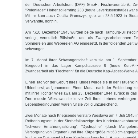
der Deutschen Arbeitsfront (DAF) GmbH, Fischwarenfabrik, Zwa
"Polenlager" Hohenzollernring 233 (heute Leverkusenstraße) war s
Mit ihr kam auch Cecilia Gromczyk, geb. am 23.5.1923 in Siera
Verwandte, dorthin.
Am 7./10. Dezember 1943 wurden beide nach Hamburg-Billstedt i
verlegt, vermutlich Billstraße, und als Zwangsarbeiterinnen fü
Spinnereien und Webereien AG eingesetzt. In der folgenden Zeit 
schwanger.
Im 7. Monat ihrer Schwangerschaft kam sie am 1. Septembe
Bergedorf in das Lager Kampchaussee 9 (heute Kurt-A.-K
Zwangsarbeit als "Flechterin" für die Deutsche Kap-Asbest-Werke A
Einen Tag vor der Geburt ihres Kindes wurde sie in der Frauenkli
Uhlenhorst, aufgenommen. Einen Monat nach der Entbindung ke
mit ihrer Tochter Wieslawa am 23. Dezember 1944 zurück in da
Dort musste Wieslawa die kurze Zeit ihres Lebens verbringen
Lebensbedingungen waren für sie völlig unzureichend.
Zwei Monate nach Kriegsende verstarb Wieslawa am 7. Juli 1945 
Rothenburgsort. In der Sterbefallanzeige des Kinderkrankenhause
"schwere Ernährungsstörung", "Dystrophie" (durch Mangele
Versorgung von Organen) und ihre Körpergröße mit 63 cm angege
In diesem Dokument ist von Krankenschwester L. Hasse vermerkt,