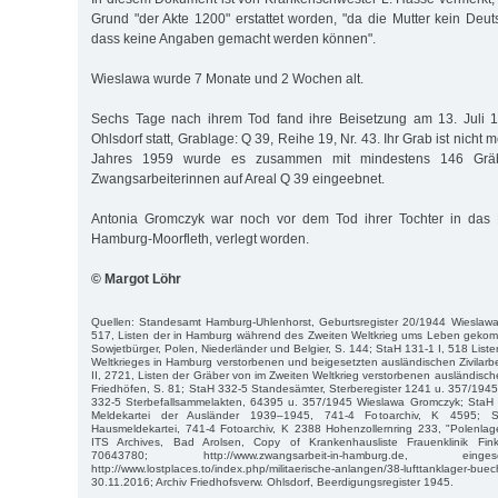
Grund "der Akte 1200" erstattet worden, "da die Mutter kein Deu
dass keine Angaben gemacht werden können".
Wieslawa wurde 7 Monate und 2 Wochen alt.
Sechs Tage nach ihrem Tod fand ihre Beisetzung am 13. Juli 
Ohlsdorf statt, Grablage: Q 39, Reihe 19, Nr. 43. Ihr Grab ist nicht
Jahres 1959 wurde es zusammen mit mindestens 146 Gräb
Zwangsarbeiterinnen auf Areal Q 39 eingeebnet.
Antonia Gromczyk war noch vor dem Tod ihrer Tochter in das 
Hamburg-Moorfleth, verlegt worden.
© Margot Löhr
Quellen: Standesamt Hamburg-Uhlenhorst, Geburtsregister 20/1944 Wieslawa
517, Listen der in Hamburg während des Zweiten Weltkrieg ums Leben geko
Sowjetbürger, Polen, Niederländer und Belgier, S. 144; StaH 131-1 I, 518 Lis
Weltkrieges in Hamburg verstorbenen und beigesetzten ausländischen Zivilarbe
II, 2721, Listen der Gräber von im Zweiten Weltkrieg verstorbenen ausländisch
Friedhöfen, S. 81; StaH 332-5 Standesämter, Sterberegister 1241 u. 357/19
332-5 Sterbefallsammelakten, 64395 u. 357/1945 Wieslawa Gromczyk; StaH 
Meldekartei der Ausländer 1939–1945, 741-4 Fotoarchiv, K 4595; 
Hausmeldekartei, 741-4 Fotoarchiv, K 2388 Hohenzollernring 233, "Polenla
ITS Archives, Bad Arolsen, Copy of Krankenhausliste Frauenklinik Fink
70643780; http://www.zwangsarbeit-in-hamburg.de, ein
http://www.lostplaces.to/index.php/militaerische-anlangen/38-lufttankl
30.11.2016; Archiv Friedhofsverw. Ohlsdorf, Beerdigungsregister 1945.