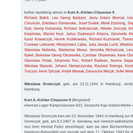
TOT 7.7.1945
further stumbling stones in
Kurt-A.-Körber-Chaussee 9
:
Richard Bafoll
,
Leo Georg Bartyzel
,
Jerzy Antoni Biernat
,
Ur
Chrusciel
,
Zokistaco Domanska
,
Josef Dudek
,
Mirek Dziziong
,
So
Grat
,
Georg Gubanska
,
Richard Jedrzejczak
,
Alfrede Jonczyk
,
Kr
Karpinska
,
Marzel Keyl
,
Julius Dadewach Kinjora
,
Genovefa Kl
Karol Kowalczyk
,
Henrik Krolikowska
,
Richard Kuzniarek
,
There
Czeslaw Lekowski
,
Wlodzimierz Lipka
,
Julia Januta Lucik
,
Wladisl
Stanislaw Malecka
,
Waldemar Masur
,
Veronika Michalczak
,
Les
Nykel
,
Boleslaw Georg Olszewska
,
Czeslaw Olszewska
,
Irene Ol
Stanislaw Polak
,
Johannes Puc
,
Robert Radwan
,
Iworna Saga
Wieslaw Staszak
,
Johann Stempczynska
,
Ryszard Telenga
,
Krys
Turczyn
,
Irene Tylczak
,
André Wasiak
,
Danuscha Wezyk
,
Sofie Wiet
Wieslawa Gromczyk
, geb. am 23.11.1944 in Hamburg, verst
Hamburg
Kurt-A.-Körber-Chaussee 9
(Bergedorf)
ehemals Lager Kampchaussee 9/11, Deutsche Kap-Asbest-Werke
Wieslawa Gromczyk kam am 23. November 1944 in Hamburg zur Wel
Gromczyk, geb. am 8.3.1907 in Sierakow, war römisch-katholisch
Aus ihrer Heimat Polen verschleppt, kam sie über Büchen/Her
Hamburg-Bahrenfeld und musste seit dem 21. Oktober 1943 für 