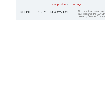
print preview
/
top of page
The stumbling stone pi
IMPRINT
CONTACT INFORMATION
thus became the 1000th
taken by Gesche Cordes