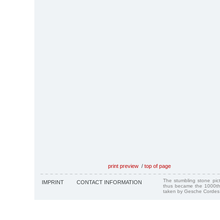
print preview
/
top of page
The stumbling stone pi
IMPRINT
CONTACT INFORMATION
thus became the 1000th
taken by Gesche Cordes