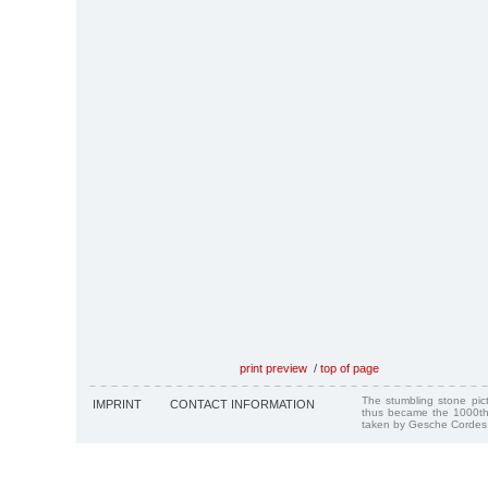
print preview
/
top of page
The stumbling stone pi
IMPRINT
CONTACT INFORMATION
thus became the 1000th
taken by Gesche Cordes