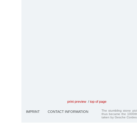
print preview
/
top of page
The stumbling stone pi
IMPRINT
CONTACT INFORMATION
thus became the 1000th
taken by Gesche Cordes