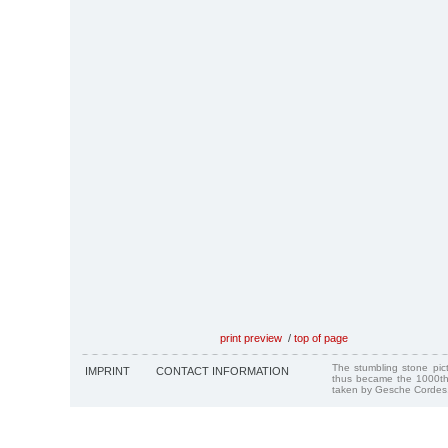
print preview
/
top of page
The stumbling stone pi
IMPRINT
CONTACT INFORMATION
thus became the 1000th
taken by Gesche Cordes