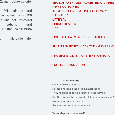
, Zeugen Jehovas oder
SEARCH FOR NAMES, PLACES, BIOGRAPHIES
NEW BIOGRAPHIES
e Mitautorinnen und
INTRODUCTION, TIMELINES, GLOSSARY
Biographien von 200
LITERATURE
MATERIAL
e und der Jarrestadt
PRESS REPORTS
ren Lebens- und
LINKS
100 Orten Stolpersteine
BIOGRAPHICAL SEARCH FOR TRACES
o im Info-Laden der
FILM "TRANSPORT IN DEN TOD AM 23.9.1940"
PROJEKT STOLPERTONSTEINE HAMBURG
ENGLISH TRANSLATION
On Stumbling
Over stumbling stones?
No, no one stubs their toe against them.
They're embedded so evenly into the paving.
But the names they carry, the letters and numbers, A
stamped on our conscience;
Are stamped on our conscience;
"born, deported, murdered"