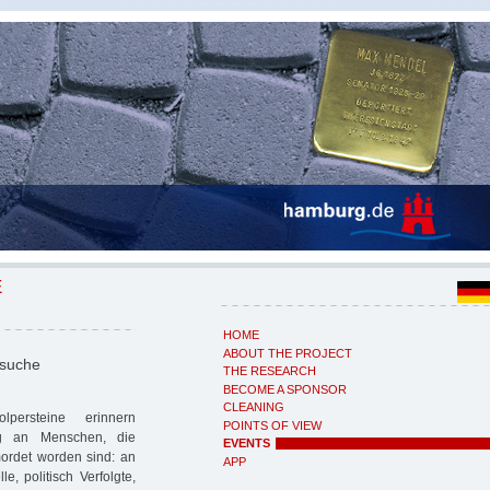
E
HOME
ABOUT THE PROJECT
nsuche
THE RESEARCH
BECOME A SPONSOR
CLEANING
persteine erinnern
POINTS OF VIEW
g an Menschen, die
EVENTS
ordet worden sind: an
APP
e, politisch Verfolgte,