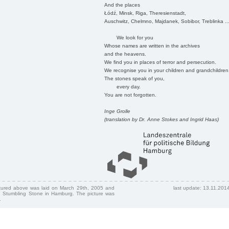
And the places
Łódź, Minsk, Riga, Theresienstadt,
Auschwitz, Chelmno, Majdanek, Sobibor, Treblinka ..
We look for you
Whose names are written in the archives
and the heavens.
We find you in places of terror and persecution.
We recognise you in your children and grandchildren
The stones speak of you,
every day.
You are not forgotten.
Inge Grolle
(translation by Dr. Anne Stokes and Ingrid Haas)
ctured above was laid on March 29th, 2005 and
last update: 13.11.201
 Stumbling Stone in Hamburg. The picture was
.