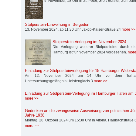
9. November, 18 Uhr in St. Peter, Groß Borstel, Schröd
Stolperstein-Einweihung in Bergedorf
13. November 2024, ab 11:30 Uhr Jakob-Kaiser-Straße 24
more >>
Stolperstein-Verlegung im November 2024
Die Verlegung weiterer Stolpersteine durch die S
Hamburg ist für November 2024 vorgesehen.
more
Einladung zur Stolpersteinverlegung für 15 Hamburger Widers
Am 12. November 2024 um 14 Uhr vor dem Torhau
Untersuchungsgefängnis Holstenglacis 3
more >>
Einladung zur Stolperstein-Verlegung im Hamburger Hafen am
more >>
Gedenken an die zwangsweise Ausweisung von polnischen Jüd
Jahre 1938
Montag, 28. Oktober 2024 um 15:30 Uhr in Altona, Haubachstraße 6
more >>