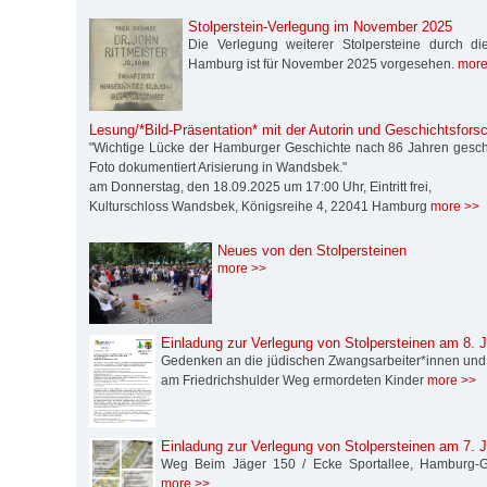
Stolperstein-Verlegung im November 2025
Die Verlegung weiterer Stolpersteine durch die S
Hamburg ist für November 2025 vorgesehen.
more
Lesung/*Bild-Präsentation* mit der Autorin und Geschichtsforsc
"Wichtige Lücke der Hamburger Geschichte nach 86 Jahren gesch
Foto dokumentiert Arisierung in Wandsbek."
am Donnerstag, den 18.09.2025 um 17:00 Uhr, Eintritt frei,
Kulturschloss Wandsbek, Königsreihe 4, 22041 Hamburg
more >>
Neues von den Stolpersteinen
more >>
Einladung zur Verlegung von Stolpersteinen am 8. J
Gedenken an die jüdischen Zwangsarbeiter*innen und
am Friedrichshulder Weg ermordeten Kinder
more >>
Einladung zur Verlegung von Stolpersteinen am 7. J
Weg Beim Jäger 150 / Ecke Sportallee, Hamburg-Gr
more >>