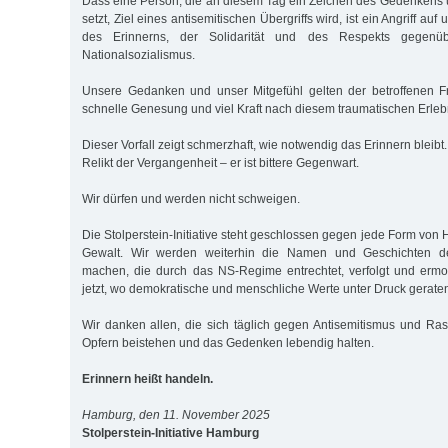
Dass eine Person, die an diesem Tag ein Zeichen des Gedenkens 
setzt, Ziel eines antisemitischen Übergriffs wird, ist ein Angriff auf
des Erinnerns, der Solidarität und des Respekts gegen
Nationalsozialismus.
Unsere Gedanken und unser Mitgefühl gelten der betroffenen F
schnelle Genesung und viel Kraft nach diesem traumatischen Erleb
Dieser Vorfall zeigt schmerzhaft, wie notwendig das Erinnern bleibt.
Relikt der Vergangenheit – er ist bittere Gegenwart.
Wir dürfen und werden nicht schweigen.
Die Stolperstein-Initiative steht geschlossen gegen jede Form vo
Gewalt. Wir werden weiterhin die Namen und Geschichten d
machen, die durch das NS-Regime entrechtet, verfolgt und erm
jetzt, wo demokratische und menschliche Werte unter Druck gerate
Wir danken allen, die sich täglich gegen Antisemitismus und Ra
Opfern beistehen und das Gedenken lebendig halten.
Erinnern heißt handeln.
Hamburg, den 11. November 2025
Stolperstein-Initiative Hamburg