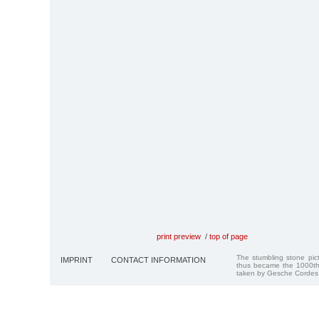
print preview
/
top of page
The stumbling stone pi
IMPRINT
CONTACT INFORMATION
thus became the 1000th
taken by Gesche Cordes