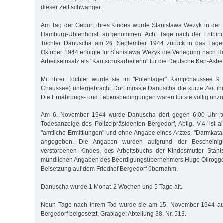
dieser Zeit schwanger.
Am Tag der Geburt ihres Kindes wurde Stanislawa Wezyk in der 
Hamburg-Uhlenhorst, aufgenommen. Acht Tage nach der Entbind
Tochter Danuscha am 26. September 1944 zurück in das Lager 
Oktober 1944 erfolgte für Stanislawa Wezyk die Verlegung nach
Arbeitseinsatz als "Kautschukarbeiterin" für die Deutsche Kap-Asb
Mit ihrer Tochter wurde sie im "Polenlager" Kampchaussee 9 (
Chaussee) untergebracht. Dort musste Danuscha die kurze Zeit ih
Die Ernährungs- und Lebensbedingungen waren für sie völlig unzu
Am 6. November 1944 wurde Danuscha dort gegen 6:00 Uhr tot
Todesanzeige des Polizeipräsidenten Bergedorf, Abtlg. V 4, ist 
"amtliche Ermittlungen" und ohne Angabe eines Arztes, "Darmkat
angegeben. Die Angaben wurden aufgrund der Bescheinig
verstorbenen Kindes, des Arbeitsbuchs der Kindesmutter Stan
mündlichen Angaben des Beerdigungsübernehmers Hugo Ollrogge e
Beisetzung auf dem Friedhof Bergedorf übernahm.
Danuscha wurde 1 Monat, 2 Wochen und 5 Tage alt.
Neun Tage nach ihrem Tod wurde sie am 15. November 1944 au
Bergedorf beigesetzt, Grablage: Abteilung 38, Nr. 513.