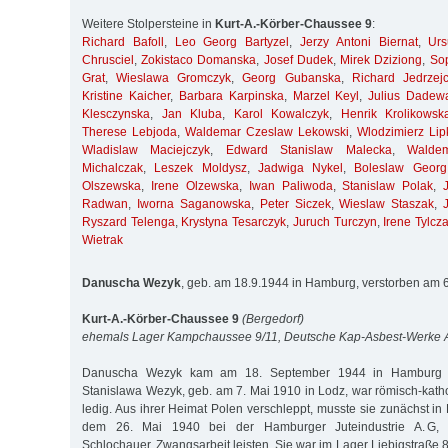
Weitere Stolpersteine in
Kurt-A.-Körber-Chaussee 9
:
Richard Bafoll
,
Leo Georg Bartyzel
,
Jerzy Antoni Biernat
,
Ur
Chrusciel
,
Zokistaco Domanska
,
Josef Dudek
,
Mirek Dziziong
,
So
Grat
,
Wieslawa Gromczyk
,
Georg Gubanska
,
Richard Jedrzej
Kristine Kaicher
,
Barbara Karpinska
,
Marzel Keyl
,
Julius Dadew
Klesczynska
,
Jan Kluba
,
Karol Kowalczyk
,
Henrik Krolikowsk
Therese Lebjoda
,
Waldemar Czeslaw Lekowski
,
Wlodzimierz Lip
Wladislaw Maciejczyk
,
Edward Stanislaw Malecka
,
Walde
Michalczak
,
Leszek Moldysz
,
Jadwiga Nykel
,
Boleslaw Georg
Olszewska
,
Irene Olzewska
,
Iwan Paliwoda
,
Stanislaw Polak
,
Radwan
,
Iworna Saganowska
,
Peter Siczek
,
Wieslaw Staszak
,
Ryszard Telenga
,
Krystyna Tesarczyk
,
Juruch Turczyn
,
Irene Tylcz
Wietrak
Danuscha Wezyk
, geb. am 18.9.1944 in Hamburg, verstorben am 
Kurt-A.-Körber-Chaussee 9
(Bergedorf)
ehemals Lager Kampchaussee 9/11, Deutsche Kap-Asbest-Werke
Danuscha Wezyk kam am 18. September 1944 in Hamburg zu
Stanislawa Wezyk, geb. am 7. Mai 1910 in Lodz, war römisch-kat
ledig. Aus ihrer Heimat Polen verschleppt, musste sie zunächst in
dem 26. Mai 1940 bei der Hamburger Juteindustrie A. G, J
Schlochauer, Zwangsarbeit leisten. Sie war im Lager Liebigstraße 