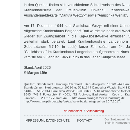
In den Quellen finden sich verschiedene Schreibweisen des Namen
Krankenhausliste der Frauenklinik Finkenau "Stanisla
Ausländermeldekartei "Danuta Weczyk" sowie "Anuschka Wenjik".
Am 17. Dezember 1944 kam Stanislawa Wezyk mit einer Unterle
Allgemeine Krankenhaus Bergedorf. Dort wurde sie nach drei Wo
wieder zur Zwangsarbeit in die Kap-Asbest-Werke entlassen. 
weiterhin stark belastet. Laut Krankenhausliste Langenhorn
Geburtsdatum 5.7.10. in Lodz) kurze Zeit später am 24. J
"Gesichtsrose" im Krankenhaus Langenhorn aufgenommen. Nach z
kam sie am 5. Februar 1945 zurück in das Lager Kampchaussee.
Stand: April 2026
© Margot Löhr
Quellen: Standesamt Hamburg-Uhlenhorst, Geburtsregister 1666/1944 Da
Standesämter, Sterberegister 10510 u. 568/1944 Danuscha Wezyk; StaH 332
64302 u. 568/1944 Danuscha Wezyk; StaH 332-8, A 48 Alphabetische Meldek
1945, 741-4 Fotoarchiv, K 4603; ITS Archives, Bad Arolsen, Copy of Kran
Finkenau 2.1.2.1 / 70646044; http://www.zwangsarbeit-in-hamburg.de
http://www.straty.pl/index.php/en/szukaj-w-bazie, eingesehen 10.7.2017.
druckansicht
/
Seitenanfang
Der Stolperstein i
IMPRESSUM / DATENSCHUTZ
KONTAKT
Stein in Hamburg v