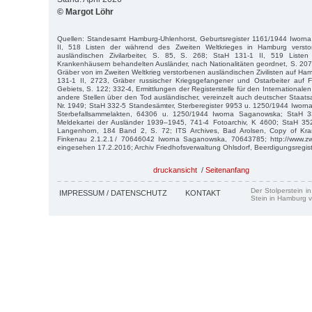
© Margot Löhr
Quellen: Standesamt Hamburg-Uhlenhorst, Geburtsregister 1161/1944 Iwor
II, 518 Listen der während des Zweiten Weltkrieges in Hamburg verst
ausländischen Zivilarbeiter, S. 85, S. 268; StaH 131-1 II, 519 List
Krankenhäusern behandelten Ausländer, nach Nationalitäten geordnet, S. 207; 
Gräber von im Zweiten Weltkrieg verstorbenen ausländischen Zivilisten auf Ha
131-1 II, 2723, Gräber russischer Kriegsgefangener und Ostarbeiter auf
Gebiets, S. 122; 332-4, Ermittlungen der Registerstelle für den Internationale
andere Stellen über den Tod ausländischer, vereinzelt auch deutscher Staatsa
Nr. 1949; StaH 332-5 Standesämter, Sterberegister 9953 u. 1250/1944 Iwor
Sterbefallsammelakten, 64306 u. 1250/1944 Iworna Saganowska; StaH 3
Meldekartei der Ausländer 1939–1945, 741-4 Fotoarchiv, K 4600; StaH 352
Langenhorn, 184 Band 2, S. 72; ITS Archives, Bad Arolsen, Copy of Kran
Finkenau 2.1.2.1 / 70646042 Iworna Saganowska, 70643785; http://www.zw
eingesehen 17.2.2016; Archiv Friedhofsverwaltung Ohlsdorf, Beerdigungsregis
druckansicht
/
Seitenanfang
Der Stolperstein i
IMPRESSUM / DATENSCHUTZ
KONTAKT
Stein in Hamburg v