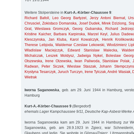
TOT 19.8.1944
Weitere Stolpersteine in
Kurt-A.-Körber-Chaussee 9
:
Richard Bafoll
,
Leo Georg Bartyzel
,
Jerzy Antoni Biernat
,
Ur
Chrusciel
,
Zokistaco Domanska
,
Josef Dudek
,
Mirek Dziziong
,
So
Grat
,
Wieslawa Gromczyk
,
Georg Gubanska
,
Richard Jedrzej
Kristine Kaicher
,
Barbara Karpinska
,
Marzel Keyl
,
Julius Dadew
Klesczynska
,
Jan Kluba
,
Karol Kowalczyk
,
Henrik Krolikowsk
Therese Lebjoda
,
Waldemar Czeslaw Lekowski
,
Wlodzimierz Lip
Wladislaw Maciejczyk
,
Edward Stanislaw Malecka
,
Walde
Michalczak
,
Leszek Moldysz
,
Jadwiga Nykel
,
Boleslaw Georg
Olszewska
,
Irene Olzewska
,
Iwan Paliwoda
,
Stanislaw Polak
,
Radwan
,
Peter Siczek
,
Wieslaw Staszak
,
Johann Stempczyns
Krystyna Tesarczyk
,
Juruch Turczyn
,
Irene Tylczak
,
André Wasiak
,
Wietrak
Iworna Saganowska
, geb. am 29. Juni 1944 in Hamburg, verst
Hamburg
Kurt-A.-Körber-Chaussee 9
(Bergedorf)
ehemals Lager Kampchaussee 9/11, Deutsche Kap-Asbest-Werke
Iworna Saganowska kam am 29. Juni 1944 in Hamburg zur Welt.
Saganowska, geb. am 28.9.1923 in Zgierz, war Schneiderin, 
Glaubens und ledig. Sie wohnte in Görnau/Zgierz, Litzmannstraß