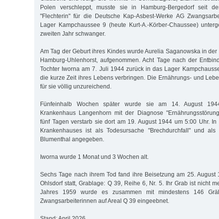
Polen verschleppt, musste sie in Hamburg-Bergedorf seit 
"Flechterin" für die Deutsche Kap-Asbest-Werke AG Zwangsarbei
Lager Kampchaussee 9 (heute Kurt-A.-Körber-Chaussee) unterg
zweiten Jahr schwanger.
Am Tag der Geburt ihres Kindes wurde Aurelia Saganowska in der 
Hamburg-Uhlenhorst, aufgenommen. Acht Tage nach der Entbind
Tochter Iworna am 7. Juli 1944 zurück in das Lager Kampchauss
die kurze Zeit ihres Lebens verbringen. Die Ernährungs- und L
für sie völlig unzureichend.
Fünfeinhalb Wochen später wurde sie am 14. August 194
Krankenhaus Langenhorn mit der Diagnose "Ernährungsstörunge
fünf Tagen verstarb sie dort am 19. August 1944 um 5:00 Uhr. I
Krankenhauses ist als Todesursache "Brechdurchfall" und als 
Blumenthal angegeben.
Iworna wurde 1 Monat und 3 Wochen alt.
Sechs Tage nach ihrem Tod fand ihre Beisetzung am 25. August 
Ohlsdorf statt, Grablage: Q 39, Reihe 6, Nr. 5. Ihr Grab ist nicht 
Jahres 1959 wurde es zusammen mit mindestens 146 Gräb
Zwangsarbeiterinnen auf Areal Q 39 eingeebnet.
Stand: April 2026