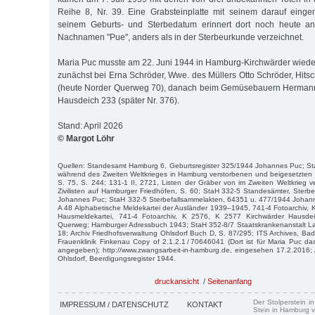
Reihe 8, Nr. 39. Eine Grabsteinplatte mit seinem darauf ein
seinem Geburts- und Sterbedatum erinnert dort noch heute an
Nachnamen "Pue", anders als in der Sterbeurkunde verzeichnet.
Maria Puc musste am 22. Juni 1944 in Hamburg-Kirchwärder wieder
zunächst bei Erna Schröder, Wwe. des Müllers Otto Schröder, Hit
(heute Norder Querweg 70), danach beim Gemüsebauern Hermann
Hausdeich 233 (später Nr. 376).
Stand: April 2026
© Margot Löhr
Quellen: Standesamt Hamburg 6, Geburtsregister 325/1944 Johannes Puc; Sta
während des Zweiten Weltkrieges in Hamburg verstorbenen und beigesetzten au
S. 75, S. 244; 131-1 II, 2721, Listen der Gräber von im Zweiten Weltkrieg 
Zivilisten auf Hamburger Friedhöfen, S. 60; StaH 332-5 Standesämter, Sterb
Johannes Puc; StaH 332-5 Sterbefallsammelakten, 64351 u. 477/1944 Johan
A 48 Alphabetische Meldekartei der Ausländer 1939–1945, 741-4 Fotoarchiv, 
Hausmeldekartei, 741-4 Fotoarchiv, K 2576, K 2577 Kirchwärder Hausdeic
Querweg; Hamburger Adressbuch 1943; StaH 352-8/7 Staatskrankenanstalt L
18; Archiv Friedhofsverwaltung Ohlsdorf Buch D, S. 87/295; ITS Archives, Bad
Frauenklinik Finkenau Copy of 2.1.2.1 / 70646041 (Dort ist für Maria Puc 
angegeben); http://www.zwangsarbeit-in-hamburg.de, eingesehen 17.2.2016; 
Ohlsdorf, Beerdigungsregister 1944.
druckansicht
/
Seitenanfang
Der Stolperstein i
IMPRESSUM / DATENSCHUTZ
KONTAKT
Stein in Hamburg v