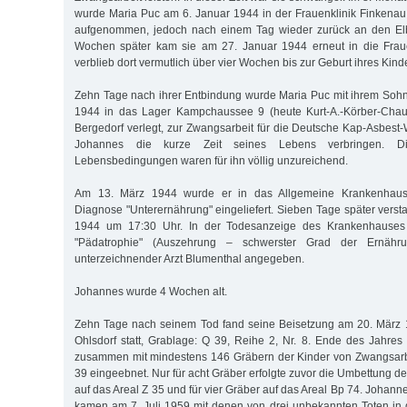
wurde Maria Puc am 6. Januar 1944 in der Frauenklinik Finkena
aufgenommen, jedoch nach einem Tag wieder zurück an den Elb
Wochen später kam sie am 27. Januar 1944 erneut in die Frau
verblieb dort vermutlich über vier Wochen bis zur Geburt ihres Kind
Zehn Tage nach ihrer Entbindung wurde Maria Puc mit ihrem Soh
1944 in das Lager Kampchaussee 9 (heute Kurt-A.-Körber-Cha
Bergedorf verlegt, zur Zwangsarbeit für die Deutsche Kap-Asbest
Johannes die kurze Zeit seines Lebens verbringen. D
Lebensbedingungen waren für ihn völlig unzureichend.
Am 13. März 1944 wurde er in das Allgemeine Krankenhaus
Diagnose "Unterernährung" eingeliefert. Sieben Tage später verst
1944 um 17:30 Uhr. In der Todesanzeige des Krankenhauses 
"Pädatrophie" (Auszehrung – schwerster Grad der Ernähru
unterzeichnender Arzt Blumenthal angegeben.
Johannes wurde 4 Wochen alt.
Zehn Tage nach seinem Tod fand seine Beisetzung am 20. März 
Ohlsdorf statt, Grablage: Q 39, Reihe 2, Nr. 8. Ende des Jahr
zusammen mit mindestens 146 Gräbern der Kinder von Zwangsarbe
39 eingeebnet. Nur für acht Gräber erfolgte zuvor die Umbettung de
auf das Areal Z 35 und für vier Gräber auf das Areal Bp 74. Johanne
kamen am 7. Juli 1959 mit denen von drei unbekannten Toten in