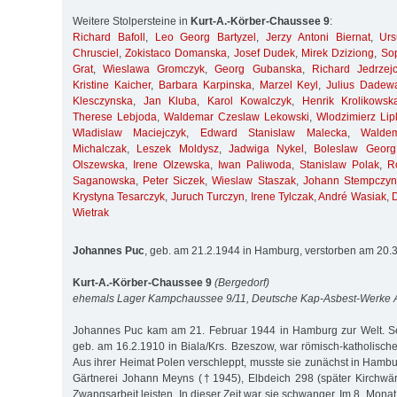
Weitere Stolpersteine in
Kurt-A.-Körber-Chaussee 9
:
Richard Bafoll
,
Leo Georg Bartyzel
,
Jerzy Antoni Biernat
,
Ur
Chrusciel
,
Zokistaco Domanska
,
Josef Dudek
,
Mirek Dziziong
,
So
Grat
,
Wieslawa Gromczyk
,
Georg Gubanska
,
Richard Jedrzej
Kristine Kaicher
,
Barbara Karpinska
,
Marzel Keyl
,
Julius Dadew
Klesczynska
,
Jan Kluba
,
Karol Kowalczyk
,
Henrik Krolikowsk
Therese Lebjoda
,
Waldemar Czeslaw Lekowski
,
Wlodzimierz Lip
Wladislaw Maciejczyk
,
Edward Stanislaw Malecka
,
Walde
Michalczak
,
Leszek Moldysz
,
Jadwiga Nykel
,
Boleslaw Georg
Olszewska
,
Irene Olzewska
,
Iwan Paliwoda
,
Stanislaw Polak
,
R
Saganowska
,
Peter Siczek
,
Wieslaw Staszak
,
Johann Stempczyn
Krystyna Tesarczyk
,
Juruch Turczyn
,
Irene Tylczak
,
André Wasiak
,
Wietrak
Johannes Puc
, geb. am 21.2.1944 in Hamburg, verstorben am 20
Kurt-A.-Körber-Chaussee 9
(Bergedorf)
ehemals Lager Kampchaussee 9/11, Deutsche Kap-Asbest-Werke
Johannes Puc kam am 21. Februar 1944 in Hamburg zur Welt. Se
geb. am 16.2.1910 in Biala/Krs. Bzeszow, war römisch-katholisch
Aus ihrer Heimat Polen verschleppt, musste sie zunächst in Hambu
Gärtnerei Johann Meyns († 1945), Elbdeich 298 (später Kirchwär
Zwangsarbeit leisten. In dieser Zeit war sie schwanger. Im 8. Mona