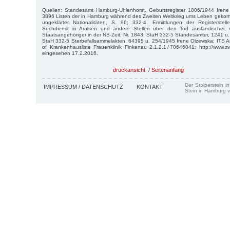
Quellen: Standesamt Hamburg-Uhlenhorst, Geburtsregister 1806/1944 Irene
3896 Listen der in Hamburg während des Zweiten Weltkrieg ums Leben geko
ungeklärter Nationalitäten, S. 96; 332-4, Ermittlungen der Registerstell
Suchdienst in Arolsen und andere Stellen über den Tod ausländischer, v
Staatsangehöriger in der NS-Zeit, Nr. 1843; StaH 332-5 Standesämter, 1241 u
StaH 332-5 Sterbefallsammelakten, 64395 u. 254/1945 Irene Olzewska; ITS A
of Krankenhausliste Frauenklinik Finkenau 2.1.2.1 / 70646041; http://www.z
eingesehen 17.2.2016.
druckansicht
/
Seitenanfang
Der Stolperstein i
IMPRESSUM / DATENSCHUTZ
KONTAKT
Stein in Hamburg v