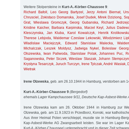
Weitere Stolpersteine in
Kurt-A.-Körber-Chaussee 9
:
Richard Bafoll
,
Leo Georg Bartyzel
,
Jerzy Antoni Biernat
,
Ur
Chrusciel
,
Zokistaco Domanska
,
Josef Dudek
,
Mirek Dziziong
,
So
Grat
,
Wieslawa Gromczyk
,
Georg Gubanska
,
Richard Jedrzej
Kristine Kaicher
,
Barbara Karpinska
,
Marzel Keyl
,
Julius Dadew
Klesczynska
,
Jan Kluba
,
Karol Kowalczyk
,
Henrik Krolikowsk
Therese Lebjoda
,
Waldemar Czeslaw Lekowski
,
Wlodzimierz Lip
Wladislaw Maciejczyk
,
Edward Stanislaw Malecka
,
Walde
Michalczak
,
Leszek Moldysz
,
Jadwiga Nykel
,
Boleslaw Georg
Olszewska
,
Iwan Paliwoda
,
Stanislaw Polak
,
Johannes Puc
,
R
Saganowska
,
Peter Siczek
,
Wieslaw Staszak
,
Johann Stempczyn
Krystyna Tesarczyk
,
Juruch Turczyn
,
Irene Tylczak
,
André Wasiak
,
Wietrak
Irene Olzewska
, geb. am 26.10.1944 in Hamburg, verstorben am 
Kurt-A.-Körber-Chaussee 9
(Bergedorf)
ehemals Lager Kampchaussee 9/11, Deutsche Kap-Asbest-Werke
Irene Olzewska kam am 26. Oktober 1944 in Hamburg zur Welt
Olzewska, geb. am 11.9.1923 in Przedborz, Konski, war katholisch
Aus ihrer Heimat Polen verschleppt, musste sie in Hamburg-Berg
Kap-Asbest-Werke AG Zwangsarbeit leisten. Sie war im Lager 
Kurt-A.-Körber-Chaussee) untergebracht und in dieser Zeit schwan