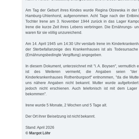
Am Tag der Geburt ihres Kindes wurde Regina Olzewska in der F
Hamburg-Uhlenhorst, aufgenommen. Acht Tage nach der Entbind
Tochter Irene am 3. November 1944 zurück in das Lager Kampc
Irene die kurze Zeit ihres Lebens verbringen. Die Ernährungs-
waren für sie völlig unzureichend.
Am 14. April 1945 um 14:30 Uhr verstarb Irene im Kinderkrankenh
der Sterbefallanzeige des Krankenhauses ist als Todesursache 
(Ernährungsbedingte Vergiftung) angegeben.
In diesem Dokument, unterzeichnet mit "i. A. Boysen", vermutlich
ist des Weiteren vermerkt, die Angaben seien "der
Kinderkrankenhauses Rothenburgsort" entnommen, "da die Mutter 
uns nähere Angaben nicht bekannt. Mutter wurde aufgefordert
jedoch nicht erschienen. Auch telefonisch ist mit dem Lager
bekommen".
Irene wurde 5 Monate, 2 Wochen und 5 Tage alt.
Der Ort ihrer Beisetzung ist nicht bekannt.
Stand: April 2026
© Margot Löhr