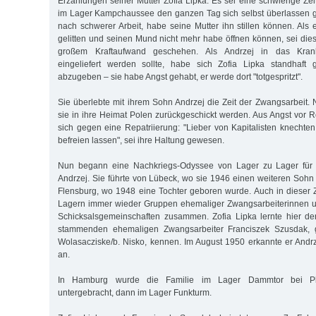
Erzählungen seiner Mutter Zofia Lipka: Es sei eine schwierige Ze
im Lager Kampchaussee den ganzen Tag sich selbst überlassen g
nach schwerer Arbeit, habe seine Mutter ihn stillen können. Als 
gelitten und seinen Mund nicht mehr habe öffnen können, sei dies
großem Kraftaufwand geschehen. Als Andrzej in das Kra
eingeliefert werden sollte, habe sich Zofia Lipka standhaft g
abzugeben – sie habe Angst gehabt, er werde dort "totgespritzt".
Sie überlebte mit ihrem Sohn Andrzej die Zeit der Zwangsarbeit. 
sie in ihre Heimat Polen zurückgeschickt werden. Aus Angst vor R
sich gegen eine Repatriierung: "Lieber von Kapitalisten knecht
befreien lassen", sei ihre Haltung gewesen.
Nun begann eine Nachkriegs-Odyssee von Lager zu Lager für s
Andrzej. Sie führte von Lübeck, wo sie 1946 einen weiteren Sohn 
Flensburg, wo 1948 eine Tochter geboren wurde. Auch in dieser Z
Lagern immer wieder Gruppen ehemaliger Zwangsarbeiterinnen u
Schicksalsgemeinschaften zusammen. Zofia Lipka lernte hier de
stammenden ehemaligen Zwangsarbeiter Franciszek Szusdak, 
Wolasacziske/b. Nisko, kennen. Im August 1950 erkannte er Andr
an.
In Hamburg wurde die Familie im Lager Dammtor bei P
untergebracht, dann im Lager Funkturm.