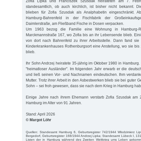
Zofia Lipka und Franciszek Szusdak heirateten am 7. Febru
standesamtlich, ob auch kirchlich, ist bisher nicht bekannt. Di
blieben für Zofia Szusdak als Analphabetin eingeschränkt. A
Hamburg-Bahrenfeld in der Fischfabrik der Großeinkaufsge
Daimlerstraße, am Fließband Fische in Dosen verpacken.
Um 1963 bezog die Familie eine Wohnung in Hamburg-Rot
Marckmannstraße 167, wo Zofia bis an ihr Lebensende blieb. Eini
von dort nach Bahrenfeld zu ihrer Arbeitsstelle. Dann fand si
Kinderkrankenhauses Rothenburgsort eine Anstellung, wo sie bis z
blieb.
Ihr Sohn Andrzej heiratete 35-jährig im Oktober 1980 in Hamburg.
"heimatloser Ausländer". Im folgenden Jahr erwarb er die deutsc
und ließ seinen Vor- und Nachnamen eindeutschen. Ihm verdanke
Mutter. Trotz ihrer Arbeit in den Asbestwerken blieb sie bei guter 
Sohn – sei froh gewesen, dass sie nach dem Krieg in Hamburg hab
Einige Jahre nach ihrem Ehemann verstarb Zofia Szusdak am 
Hamburg im Alter von 91 Jahren.
Stand: April 2026
© Margot Löhr
Quellen: Standesamt Hamburg 6, Geburtsregister 742/1944 Wlodzimierz Li
Bergedorf, Geburtsregister 168/1944 Andrzej Lipka; Standesamt Lübeck I, 131
Listen der in Hamburg während des Zweiten Weltkrieg ums Leben gekom