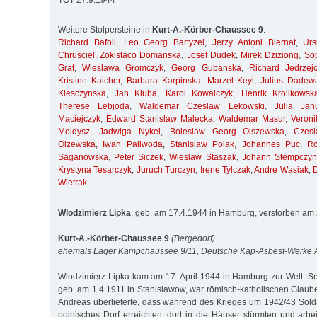
TOT 27.9.1944
Weitere Stolpersteine in
Kurt-A.-Körber-Chaussee 9
:
Richard Bafoll
,
Leo Georg Bartyzel
,
Jerzy Antoni Biernat
,
Ur
Chrusciel
,
Zokistaco Domanska
,
Josef Dudek
,
Mirek Dziziong
,
So
Grat
,
Wieslawa Gromczyk
,
Georg Gubanska
,
Richard Jedrzej
Kristine Kaicher
,
Barbara Karpinska
,
Marzel Keyl
,
Julius Dadew
Klesczynska
,
Jan Kluba
,
Karol Kowalczyk
,
Henrik Krolikowsk
Therese Lebjoda
,
Waldemar Czeslaw Lekowski
,
Julia Jan
Maciejczyk
,
Edward Stanislaw Malecka
,
Waldemar Masur
,
Veroni
Moldysz
,
Jadwiga Nykel
,
Boleslaw Georg Olszewska
,
Czes
Olzewska
,
Iwan Paliwoda
,
Stanislaw Polak
,
Johannes Puc
,
R
Saganowska
,
Peter Siczek
,
Wieslaw Staszak
,
Johann Stempczyn
Krystyna Tesarczyk
,
Juruch Turczyn
,
Irene Tylczak
,
André Wasiak
,
Wietrak
Wlodzimierz Lipka
, geb. am 17.4.1944 in Hamburg, verstorben am
Kurt-A.-Körber-Chaussee 9
(Bergedorf)
ehemals Lager Kampchaussee 9/11, Deutsche Kap-Asbest-Werke
Wlodzimierz Lipka kam am 17. April 1944 in Hamburg zur Welt. Sei
geb. am 1.4.1911 in Stanislawow, war römisch-katholischen Glaube
Andreas überlieferte, dass während des Krieges um 1942/43 Sold
polnisches Dorf erreichten, dort in die Häuser stürmten und arbe