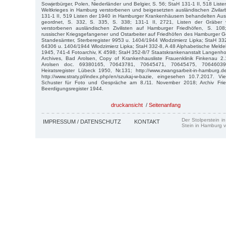
Sowjetbürger, Polen, Niederländer und Belgier, S. 56; StaH 131-1 II, 518 Lis
Weltkrieges in Hamburg verstorbenen und beigesetzten ausländischen Zivilarb
131-1 II, 519 Listen der 1940 in Hamburger Krankenhäusern behandelten Ausl
geordnet, S. 332, S. 335, S. 338; 131-1 II, 2721, Listen der Gräber 
verstorbenen ausländischen Zivilisten auf Hamburger Friedhöfen, S. 108
russischer Kriegsgefangener und Ostarbeiter auf Friedhöfen des Hamburger G
Standesämter, Sterberegister 9953 u. 1404/1944 Wlodzimierz Lipka; StaH 33
64306 u. 1404/1944 Wlodzimierz Lipka; StaH 332-8, A 48 Alphabetische Melde
1945, 741-4 Fotoarchiv, K 4598; StaH 352-8/7 Staatskrankenanstalt Langenho
Archives, Bad Arolsen, Copy of Krankenhausliste Frauenklinik Finkenau 2.1
Arolsen doc. 69380165, 70643781, 70645471, 70645475, 70646039
Heiratsregister Lübeck 1950, Nr.131; http://www.zwangsarbeit-in-hamburg.
http://www.straty.pl/index.php/en/szukaj-w-bazie, eingesehen 10.7.2017.
Schuster für Foto und Gespräche am 8./11. November 2018; Archiv Fried
Beerdigungsregister 1944.
druckansicht
/
Seitenanfang
Der Stolperstein i
IMPRESSUM / DATENSCHUTZ
KONTAKT
Stein in Hamburg v