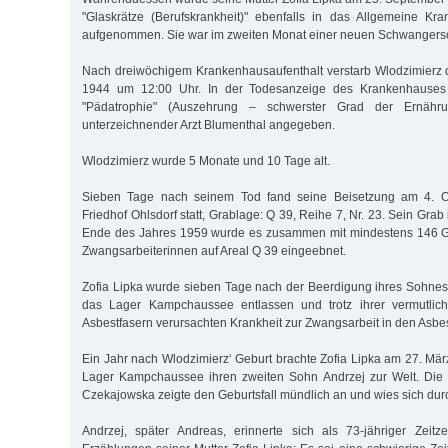
"Glaskrätze (Berufskrankheit)" ebenfalls in das Allgemeine K
aufgenommen. Sie war im zweiten Monat einer neuen Schwangersc
Nach dreiwöchigem Krankenhausaufenthalt verstarb Wlodzimierz 
1944 um 12:00 Uhr. In der Todesanzeige des Krankenhauses 
"Pädatrophie" (Auszehrung – schwerster Grad der Ernähru
unterzeichnender Arzt Blumenthal angegeben.
Wlodzimierz wurde 5 Monate und 10 Tage alt.
Sieben Tage nach seinem Tod fand seine Beisetzung am 4. 
Friedhof Ohlsdorf statt, Grablage: Q 39, Reihe 7, Nr. 23. Sein Grab 
Ende des Jahres 1959 wurde es zusammen mit mindestens 146 G
Zwangsarbeiterinnen auf Areal Q 39 eingeebnet.
Zofia Lipka wurde sieben Tage nach der Beerdigung ihres Sohnes
das Lager Kampchaussee entlassen und trotz ihrer vermutlich
Asbestfasern verursachten Krankheit zur Zwangsarbeit in den Asbe
Ein Jahr nach Wlodzimierz‘ Geburt brachte Zofia Lipka am 27. Mä
Lager Kampchaussee ihren zweiten Sohn Andrzej zur Welt. Die
Czekajowska zeigte den Geburtsfall mündlich an und wies sich du
Andrzej, später Andreas, erinnerte sich als 73-jähriger Zei