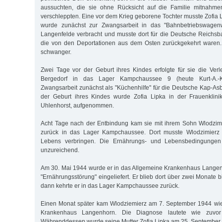
aussuchten, die sie ohne Rücksicht auf die Familie mitnah
verschleppten. Eine vor dem Krieg geborene Tochter musste Zofia 
wurde zunächst zur Zwangsarbeit in das "Bahnbetriebswage
Langenfelde verbracht und musste dort für die Deutsche Reichsb
die von den Deportationen aus dem Osten zurückgekehrt waren. 
schwanger.
Zwei Tage vor der Geburt ihres Kindes erfolgte für sie die Ve
Bergedorf in das Lager Kampchaussee 9 (heute Kurt-A.-K
Zwangsarbeit zunächst als "Küchenhilfe" für die Deutsche Kap-A
der Geburt ihres Kindes wurde Zofia Lipka in der Frauenklin
Uhlenhorst, aufgenommen.
Acht Tage nach der Entbindung kam sie mit ihrem Sohn Wlodzimi
zurück in das Lager Kampchaussee. Dort musste Wlodzimierz d
Lebens verbringen. Die Ernährungs- und Lebensbedingungen 
unzureichend.
Am 30. Mai 1944 wurde er in das Allgemeine Krankenhaus Langen
"Ernährungsstörung" eingeliefert. Er blieb dort über zwei Monate 
dann kehrte er in das Lager Kampchaussee zurück.
Einen Monat später kam Wlodziemierz am 7. September 1944 wie
Krankenhaus Langenhorn. Die Diagnose lautete wie zuvor "
Währenddessen wurde seine Mutter Zofia Lipka am 25. September