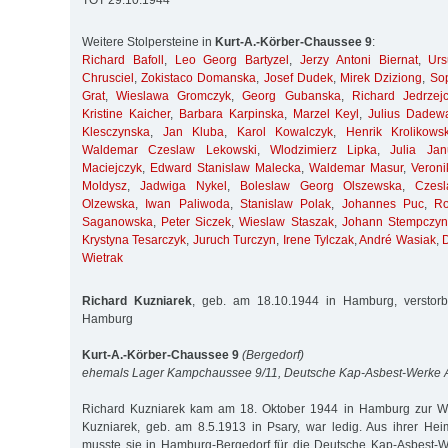
TOT 29.10.1944
Weitere Stolpersteine in
Kurt-A.-Körber-Chaussee 9
:
Richard Bafoll
,
Leo Georg Bartyzel
,
Jerzy Antoni Biernat
,
Ur
Chrusciel
,
Zokistaco Domanska
,
Josef Dudek
,
Mirek Dziziong
,
So
Grat
,
Wieslawa Gromczyk
,
Georg Gubanska
,
Richard Jedrzej
Kristine Kaicher
,
Barbara Karpinska
,
Marzel Keyl
,
Julius Dadew
Klesczynska
,
Jan Kluba
,
Karol Kowalczyk
,
Henrik Krolikows
Waldemar Czeslaw Lekowski
,
Wlodzimierz Lipka
,
Julia Jan
Maciejczyk
,
Edward Stanislaw Malecka
,
Waldemar Masur
,
Veroni
Moldysz
,
Jadwiga Nykel
,
Boleslaw Georg Olszewska
,
Czes
Olzewska
,
Iwan Paliwoda
,
Stanislaw Polak
,
Johannes Puc
,
R
Saganowska
,
Peter Siczek
,
Wieslaw Staszak
,
Johann Stempczyn
Krystyna Tesarczyk
,
Juruch Turczyn
,
Irene Tylczak
,
André Wasiak
,
Wietrak
Richard Kuzniarek
, geb. am 18.10.1944 in Hamburg, verstor
Hamburg
Kurt-A.-Körber-Chaussee 9
(Bergedorf)
ehemals Lager Kampchaussee 9/11, Deutsche Kap-Asbest-Werke
Richard Kuzniarek kam am 18. Oktober 1944 in Hamburg zur Wel
Kuzniarek, geb. am 8.5.1913 in Psary, war ledig. Aus ihrer Hei
musste sie in Hamburg-Bergedorf für die Deutsche Kap-Asbest-