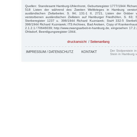
Quellen: Standesamt Hamburg-Uhlenhorst, Geburtsregister 1777/1944 Richard
518 Listen der während des Zweiten Weltkrieges in Hamburg versto
ausländischen Zivilarbeiter, S. 94; 131-1 II, 2721, Listen der Gräber 
verstorbenen ausländischen Zivilisten auf Hamburger Friedhöfen, S. 63;
Sterberegister 1237 u. 398/1944 Richard Kuzniarek; StaH 332-5 Sterbef
398/1944 Richard Kuzniarek; ITS Archives, Bad Arolsen, Copy of Krankenhausl
2.1.2.1 / 70646039; http://www.zwangsarbeit-in-hamburg.de, eingesehen 17.2.2
Ohlsdorf, Beerdigungsregister 1944.
druckansicht
/
Seitenanfang
Der Stolperstein i
IMPRESSUM / DATENSCHUTZ
KONTAKT
Stein in Hamburg v