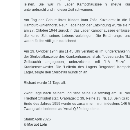
leisten. Sie war im Lager Kampchaussee 9 (heute Kurt-
untergebracht und in dieser Zeit schwanger.
Am Tag der Geburt ihres Kindes kam Zofia Kuzniarek in die F
Hamburg-Uhlenhorst. Neun Tage nach der Entbindung wurde sie m
am 27. Oktober 1944 zurück in das Lager Kampchaussee entlasse
die kurze Zeit seines Lebens verbringen. Die Ernährungs- u
waren für ihn völlig unzureichend.
Am 29. Oktober 1944 um 11:45 Uhr verstarb er im Kinderkrankenh
der Sterbefallanzeige des Krankenhauses ist als Todesursache "Ikte
Gelbsucht) angegeben, unterzeichnet mit "i. A. Fritze", 
Krankenschwester. Die "Leiterin des Lagers Bergedorf, Kampc
Lager, zeigte den Sterbefall mündlich an.
Richard wurde 11 Tage alt.
Zwölf Tage nach seinem Tod fand seine Beisetzung am 10. N
Friedhof Ohlsdorf statt, Grablage: Q 39, Reihe 13, Nr. 13. Sein Grab 
Ende des Jahres 1959 wurde es zusammen mit mindestens 146 G
Zwangsarbeiterinnen auf Areal Q 39 eingeebnet.
Stand: April 2026
© Margot Löhr