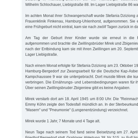
Wilhelm Schlochauer, Liebigstraße 88. Im Lager Liebigstraße 86 wa
Im achten Monat ihrer Schwangerschaft wurde Stefania Dziziong a
Frauenklinik Finkenau, Hamburg-Uhlenhorst, aufgenommen. Sie e
eine Frühgeburt nicht eintrat, kam sie nach zwölf Tagen zurück in d
Am Tag der Geburt ihrer Kinder wurde sie erneut in die F
aufgenommen und brachte die Zwillingsbrüder Mirek und Zbigenie
nach der Entbindung kam sie mit ihren Zwillingen am 20. Septem
Lager Liebigstraße.
Nach einem Monat erfolgte für Stefania Dziziong am 23. Oktober 1
Hamburg-Bergedorf zur Zwangsarbeit für die Deutsche Kap-Asbe
Kampchaussee 9 war sie untergebracht. Dort musste Mirek die ku
verbringen. Die Ernährungs- und Lebensbedingungen waren für ih
Über seinen Zwillingsbruder Zbigeniew gibt es keine Angaben.
Mirek verstarb dort am 18. April 1945 um 8:00 Uhr. Die "Reinmache
Emmy Köhn zeigte den Todesfall mündlich an. In der Sterbeurkund
"Masern" und "Pneumonie" (Lungenentzündung) verzeichnet.
Mirek wurde 1 Jahr, 7 Monate und 4 Tage alt.
Neun Tage nach seinem Tod fand seine Beisetzung am 27. Apri
Friedhof Bergedorf statt, Grablage: Abteilung 38, Nr. 515, zu Fuß 