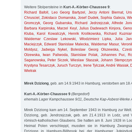
Weitere Stolpersteine in
Kurt-A.-Körber-Chaussee 9
:
Richard Bafoll
,
Leo Georg Bartyzel
,
Jerzy Antoni Biernat
,
Ur
Chrusciel
,
Zokistaco Domanska
,
Josef Dudek
,
Sophia Galeza
,
Wi
Gromczyk
,
Georg Gubanska
,
Richard Jedrzejczak
,
Alfrede Jon
Barbara Karpinska
,
Marzel Keyl
,
Julius Dadewach Kinjora
,
Geno
Kluba
,
Karol Kowalczyk
,
Henrik Krolikowska
,
Richard Kuzniar
Waldemar Czeslaw Lekowski
,
Wlodzimierz Lipka
,
Julia Jan
Maciejczyk
,
Edward Stanislaw Malecka
,
Waldemar Masur
,
Veroni
Moldysz
,
Jadwiga Nykel
,
Boleslaw Georg Olszewska
,
Czes
Olzewska
,
Iwan Paliwoda
,
Stanislaw Polak
,
Johannes Puc
,
R
Saganowska
,
Peter Siczek
,
Wieslaw Staszak
,
Johann Stempczyn
Krystyna Tesarczyk
,
Juruch Turczyn
,
Irene Tylczak
,
André Wasiak
,
Wietrak
Mirek Dziziong
, geb. am 14.9.1943 in Hamburg, verstorben am 18
Kurt-A.-Körber-Chaussee 9
(Bergedorf)
ehemals Lager Kampchaussee 9/11, Deutsche Kap-Asbest-Werke
Mirek Dziziong kam am 14. September 1943 in Hamburg zur Welt. 
Dziziong, geb. Jendrzejczak, geb. am 21.4.1913 in Lodz, und V
römisch-katholischen Glaubens. Sie hatten am 8. Juni 1928 in Lod
Heimat Polen verschleppt, mussten sie in Hamburg Zwangsarbe
Dziziong in Hamburg-Billbrook bei der Hamburger Juteindustr