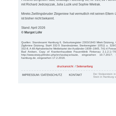
mit Richard Jedrzejczak, Julia Luzik und Sophie Wietrak.
Mireks Zwillingsbruder Zbigeniew hat vermutlich mit seinen Eltern ü
ist bisher nicht bekannt.
Stand: April 2026
© Margot Löhr
Quellen: Standesamt Hamburg 6, Geburtsregister 2303/1943 Mirek Dziziong, 
Zigibniew Dziziong; StaH 332-5 Standesämter, Sterberegister 10511 u. 329/
332-8, A 48 Alphabetische Meldekartei der Ausländer 1939–1945, 741-4 Fotoarc
Bad Arolsen, Copy of Krankenhausliste Frauenklinik Finkenau 2.1.2.1 / 
http://www.straty.pl/index.php/en/szukaj-w-bazie, eingesehen 10.7.2017; h
hamburg.de, eingesehen 17.2.2016.
druckansicht
/
Seitenanfang
Der Stolperstein i
IMPRESSUM / DATENSCHUTZ
KONTAKT
Stein in Hamburg v