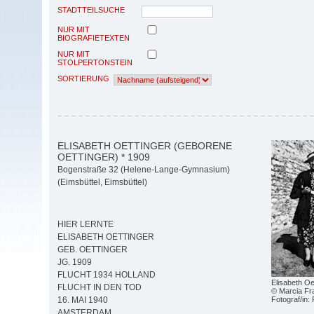
STADTTEILSUCHE
NUR MIT
BIOGRAFIETEXTEN
NUR MIT
STOLPERTONSTEIN
SORTIERUNG
ELISABETH OETTINGER (GEBORENE
OETTINGER) * 1909
Bogenstraße 32 (Helene-Lange-Gymnasium)
(Eimsbüttel, Eimsbüttel)
HIER LERNTE
ELISABETH OETTINGER
GEB. OETTINGER
JG. 1909
FLUCHT 1934 HOLLAND
Elisabeth Oe
FLUCHT IN DEN TOD
© Marcia Fr
Fotograf/in
16. MAI 1940
AMSTERDAM