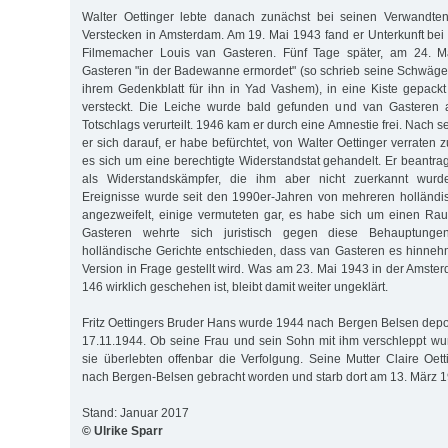
Walter Oettinger lebte danach zunächst bei seinen Verwandte
Verstecken in Amsterdam. Am 19. Mai 1943 fand er Unterkunft be
Filmemacher Louis van Gasteren. Fünf Tage später, am 24. M
Gasteren "in der Badewanne ermordet" (so schrieb seine Schwäger
ihrem Gedenkblatt für ihn in Yad Vashem), in eine Kiste gepac
versteckt. Die Leiche wurde bald gefunden und van Gasteren 
Totschlags verurteilt. 1946 kam er durch eine Amnestie frei. Nach s
er sich darauf, er habe befürchtet, von Walter Oettinger verrate
es sich um eine berechtigte Widerstandstat gehandelt. Er beantra
als Widerstandskämpfer, die ihm aber nicht zuerkannt wurd
Ereignisse wurde seit den 1990er-Jahren von mehreren holländis
angezweifelt, einige vermuteten gar, es habe sich um einen Ra
Gasteren wehrte sich juristisch gegen diese Behauptungen
holländische Gerichte entschieden, dass van Gasteren es hinne
Version in Frage gestellt wird. Was am 23. Mai 1943 in der Amste
146 wirklich geschehen ist, bleibt damit weiter ungeklärt.
Fritz Oettingers Bruder Hans wurde 1944 nach Bergen Belsen depor
17.11.1944. Ob seine Frau und sein Sohn mit ihm verschleppt wurd
sie überlebten offenbar die Verfolgung. Seine Mutter Claire Oe
nach Bergen-Belsen gebracht worden und starb dort am 13. März 1
Stand: Januar 2017
© Ulrike Sparr