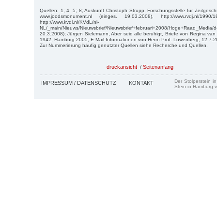
Quellen: 1; 4; 5; 8; Auskunft Christoph Strupp, Forschungsstelle für Zeitges
www.joodsmonument.nl (einges. 19.03.2008), http://www.rvdj.nl/1990/
http://www.kvdl.nl/KVdL/nl-
NL/_main/Nieuws/Nieuwsbrief/Nieuwsbrief+februari+2008/Hoge+Raad_Med
20.3.2008); Jürgen Sielemann, Aber seid alle beruhigt, Briefe von Regina van
1942, Hamburg 2005; E-Mail-Informationen von Herrn Prof. Löwenberg, 12.7.
Zur Nummerierung häufig genutzter Quellen siehe Recherche und Quellen.
druckansicht
/
Seitenanfang
Der Stolperstein i
IMPRESSUM / DATENSCHUTZ
KONTAKT
Stein in Hamburg v