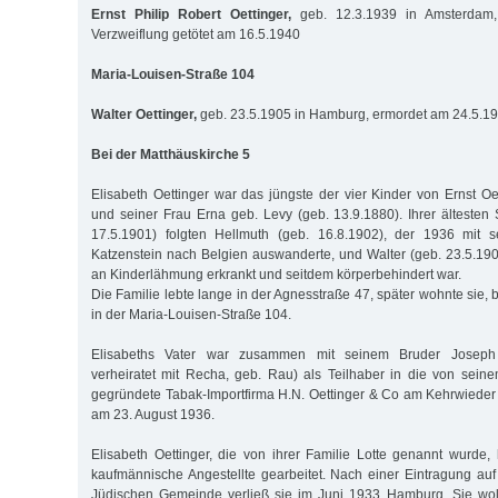
Ernst Philip Robert Oettinger,
geb. 12.3.1939 in Amsterdam,
Verzweiflung getötet am 16.5.1940
Maria-Louisen-Straße 104
Walter Oettinger,
geb. 23.5.1905 in Hamburg, ermordet am 24.5.1
Bei der Matthäuskirche 5
Elisabeth Oettinger war das jüngste der vier Kinder von Ernst Oe
und seiner Frau Erna geb. Levy (geb. 13.9.1880). Ihrer ältesten
17.5.1901) folgten Hellmuth (geb. 16.8.1902), der 1936 mit 
Katzenstein nach Belgien auswanderte, und Walter (geb. 23.5.1905
an Kinderlähmung erkrankt und seitdem körperbehindert war.
Die Familie lebte lange in der Agnesstraße 47, später wohnte sie, b
in der Maria-Louisen-Straße 104.
Elisabeths Vater war zusammen mit seinem Bruder Joseph (
verheiratet mit Recha, geb. Rau) als Teilhaber in die von sei
gegründete Tabak-Importfirma H.N. Oettinger & Co am Kehrwieder 6
am 23. August 1936.
Elisabeth Oettinger, die von ihrer Familie Lotte genannt wurde, h
kaufmännische Angestellte gearbeitet. Nach einer Eintragung auf 
Jüdischen Gemeinde verließ sie im Juni 1933 Hamburg. Sie wo