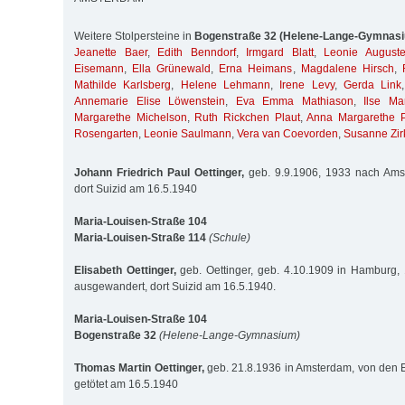
Weitere Stolpersteine in
Bogenstraße 32 (Helene-Lange-Gymnas
Jeanette Baer
,
Edith Benndorf
,
Irmgard Blatt
,
Leonie August
Eisemann
,
Ella Grünewald
,
Erna Heimans
,
Magdalene Hirsch
,
Mathilde Karlsberg
,
Helene Lehmann
,
Irene Levy
,
Gerda Link
Annemarie Elise Löwenstein
,
Eva Emma Mathiason
,
Ilse Ma
Margarethe Michelson
,
Ruth Rickchen Plaut
,
Anna Margarethe 
Rosengarten
,
Leonie Saulmann
,
Vera van Coevorden
,
Susanne Zir
Johann Friedrich Paul Oettinger,
geb. 9.9.1906, 1933 nach Ams
dort Suizid am 16.5.1940
Maria-Louisen-Straße 104
Maria-Louisen-Straße 114
(Schule)
Elisabeth Oettinger,
geb. Oettinger, geb. 4.10.1909 in Hamburg
ausgewandert, dort Suizid am 16.5.1940.
Maria-Louisen-Straße 104
Bogenstraße 32
(Helene-Lange-Gymnasium)
Thomas Martin Oettinger,
geb. 21.8.1936 in Amsterdam, von den E
getötet am 16.5.1940