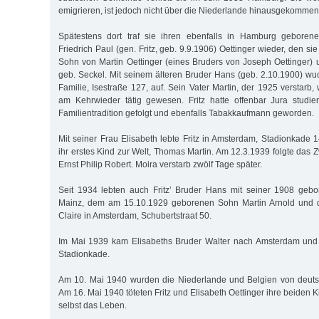
emigrieren, ist jedoch nicht über die Niederlande hinausgekommen
Spätestens dort traf sie ihren ebenfalls in Hamburg geboren
Friedrich Paul (gen. Fritz, geb. 9.9.1906) Oettinger wieder, den sie 
Sohn von Martin Oettinger (eines Bruders von Joseph Oettinger) u
geb. Seckel. Mit seinem älteren Bruder Hans (geb. 2.10.1900) w
Familie, Isestraße 127, auf. Sein Vater Martin, der 1925 verstarb,
am Kehrwieder tätig gewesen. Fritz hatte offenbar Jura studie
Familientradition gefolgt und ebenfalls Tabakkaufmann geworden.
Mit seiner Frau Elisabeth lebte Fritz in Amsterdam, Stadionkade
ihr erstes Kind zur Welt, Thomas Martin. Am 12.3.1939 folgte das 
Ernst Philip Robert. Moira verstarb zwölf Tage später.
Seit 1934 lebten auch Fritz’ Bruder Hans mit seiner 1908 gebo
Mainz, dem am 15.10.1929 geborenen Sohn Martin Arnold und d
Claire in Amsterdam, Schubertstraat 50.
Im Mai 1939 kam Elisabeths Bruder Walter nach Amsterdam und
Stadionkade.
Am 10. Mai 1940 wurden die Niederlande und Belgien von deuts
Am 16. Mai 1940 töteten Fritz und Elisabeth Oettinger ihre beiden
selbst das Leben.