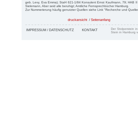
geb. Levy, Eva Emma); StaH 621-1/84 Konsulent Ernst Kaufmann, 79; HAB II
Sielemann, Aber seid alle beruhigt; Amtliche Fernsprechbücher Hamburg.
Zur Nummerierung häufig genutzter Quellen siehe Link "Recherche und Quelle
druckansicht
/
Seitenanfang
Der Stolperstein i
IMPRESSUM / DATENSCHUTZ
KONTAKT
Stein in Hamburg v