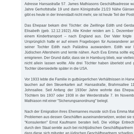
Adresse Hansastraße 57. James Mathiasons Geschäftsadresse war
Jahre Gerhofstraße 19 und dann Königstraße 21/23 Nähe Gänsem
gibt es heute in der Innenstadt nicht mehr, sie ist heute Teil der Post
Das Ehepaar bekam drei Töchter: die Zwillinge Edith und Gerda
Elisa­beth (geb. 12.12.1922). Alle Kinder reisten am 1. Dezember
einem Kindertransport – nach England aus. Der Vater folgte
Ursprünglich hatte er auf einem Fragebogen für Auswanderer an
seiner Tochter Edith nach Palästina auswandern. Edith war K
Jüdischen Altersheim und lernte nähen. Auch Eva Emma sollte eig
emigrieren. Der Grund dafür, dass sie in Hamburg blieb, war vielleic
nicht allein lassen wollte. Alle drei Töchter haben überlebt und 
Tochter übersiedelte später in die USA.
Vor 1933 lebte die Familie in gutbürgerlichen Verhältnissen in Har
tauchen auf den Steuerkarten auf: Hansastraße, Brahmsallee 1
Johns­allee. Seit Anfang der 1930er Jahre wohnte das Ehepa
Töchtern bis 1937 oder 1938 in der Werderstraße 7. Im Novem
Mathiason mit einer "Sicherungsanordnung" belegt.
Nach der Emigration ihres Ehemannes musste sich Eva Emma Math
Problemen aus dessen Geschäften auseinandersetzen, wobei sie 
"Konsulenten" Ernst Kaufmann beraten ließ. Die völlige Entrec
durch den Staat senkte auch bei nichtjüdischen Geschäftspartner
dass diese sich mitunter an jüdischen Geschäftspartnern schadlos