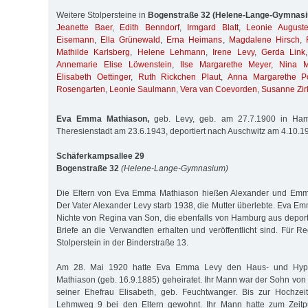
Weitere Stolpersteine in
Bogenstraße 32 (Helene-Lange-Gymnas
Jeanette Baer
,
Edith Benndorf
,
Irmgard Blatt
,
Leonie August
Eisemann
,
Ella Grünewald
,
Erna Heimans
,
Magdalene Hirsch
,
Mathilde Karlsberg
,
Helene Lehmann
,
Irene Levy
,
Gerda Link
Annemarie Elise Löwenstein
,
Ilse Margarethe Meyer
,
Nina M
Elisabeth Oettinger
,
Ruth Rickchen Plaut
,
Anna Margarethe P
Rosengarten
,
Leonie Saulmann
,
Vera van Coevorden
,
Susanne Zir
Eva Emma Mathiason,
geb. Levy, geb. am 27.7.1900 in Hamb
Theresienstadt am 23.6.1943, deportiert nach Auschwitz am 4.10.
Schäferkampsallee 29
Bogenstraße 32
(Helene-Lange-Gymnasium)
Die Eltern von Eva Emma Mathiason hießen Alexander und Emma
Der Vater Alexander Levy starb 1938, die Mutter überlebte. Eva E
Nichte von Regina van Son, die ebenfalls von Hamburg aus deport
Briefe an die Verwandten erhalten und veröffentlicht sind. Für R
Stolperstein in der Binderstraße 13.
Am 28. Mai 1920 hatte Eva Emma Levy den Haus- und Hyp
Mathiason (geb. 16.9.1885) geheiratet. Ihr Mann war der Sohn vo
seiner Ehefrau Elisabeth, geb. Feuchtwanger. Bis zur Hochze
Lehmweg 9 bei den Eltern gewohnt. Ihr Mann hatte zum Zeitpu