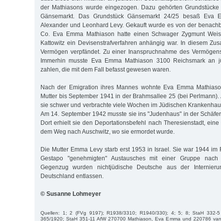
der Mathiasons wurde eingezogen. Dazu gehörten Grundstücke 
Gänsemarkt. Das Grundstück Gänsemarkt 24/25 besaß Eva
Alexander und Leonhard Levy. Gekauft wurde es von der benachb
Co. Eva Emma Mathiason hatte einen Schwager Zygmunt Weis
Kattowitz ein Devisenstrafverfahren anhängig war. In diesem Z
Vermögen verpfändet. Zu einer Inan­spruchnahme des Vermögens
Immerhin musste Eva Emma Mathiason 3100 Reichsmark an jü
zahlen, die mit dem Fall befasst gewesen waren.
Nach der Emigration ihres Mannes wohnte Eva Emma Mathiaso
Mutter bis September 1941 in der Brahmsallee 25 (bei Perlmann).
sie schwer und verbrachte viele Wochen im Jüdischen Krankenhaus
Am 14. September 1942 musste sie ins "Judenhaus" in der Schäfe
Dort erhielt sie den Deportationsbefehl nach Theresienstadt, ein
dem Weg nach Auschwitz, wo sie ermordet wurde.
Die Mutter Emma Levy starb erst 1953 in Israel. Sie war 1944 i
Gestapo "genehmigten" Austausches mit einer Gruppe nach P
Gegenzug wurden nichtjüdische Deutsche aus der Internieru
Deutschland entlassen.
© Susanne Lohmeyer
Quellen: 1; 2 (FVg 9197); R1938/3310; R1940/330); 4; 5; 8; StaH 332-
365/1920; StaH 351-11 AfW 270700 Mathiason, Eva Emma und 220786 van 