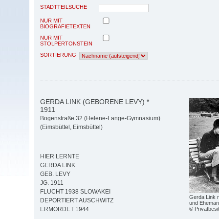
STADTTEILSUCHE
NUR MIT
BIOGRAFIETEXTEN
NUR MIT
STOLPERTONSTEIN
SORTIERUNG
GERDA LINK (GEBORENE LEVY) *
1911
Bogenstraße 32 (Helene-Lange-Gymnasium)
(Eimsbüttel, Eimsbüttel)
HIER LERNTE
GERDA LINK
GEB. LEVY
JG. 1911
FLUCHT 1938 SLOWAKEI
Gerda Link m
DEPORTIERT AUSCHWITZ
und Eheman
© Privatbesi
ERMORDET 1944