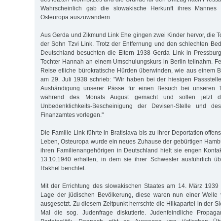
Wahrscheinlich gab die slowakische Herkunft ihres Mannes
Osteuropa auszuwandern.
Aus Gerda und Zikmund Link Ehe gingen zwei Kinder hervor, die T
der Sohn Tzvi Link. Trotz der Entfernung und den schlechten Be
Deutschland besuchten die Eltern 1938 Gerda Link in Pressburg
Tochter Hannah an einem Umschulungskurs in Berlin teilnahm. Fel
Reise etliche bürokratische Hürden überwinden, wie aus einem Br
am 29. Juli 1938 schrieb: "Wir haben bei der hiesigen Passstel
Aushändigung unserer Pässe für einen Besuch bei unseren T
während des Monats August gemacht und sollen jetzt d
Unbedenklichkeits-Bescheinigung der Devisen-Stelle und de
Finanzamtes vorlegen."
Die Familie Link führte in Bratislava bis zu ihrer Deportation offens
Leben, Osteuropa wurde ein neues Zuhause der gebürtigen Hambu
ihren Familienangehörigen in Deutschland hielt sie engen Kontakt
13.10.1940 erhalten, in dem sie ihrer Schwester ausführlich üb
Rakhel berichtet.
Mit der Errichtung des slowakischen Staates am 14. März 1939 
Lage der jüdischen Bevölkerung, diese waren nun einer Welle 
ausgesetzt. Zu diesem Zeitpunkt herrschte die Hlikapartei in der S
Mal die sog. Judenfrage diskutierte. Judenfeindliche Propag