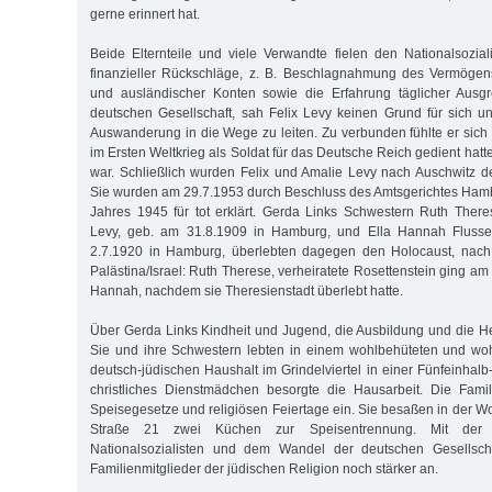
gerne erinnert hat.
Beide Elternteile und viele Verwandte fielen den Nationalsozial
finanzieller Rückschläge, z. B. Beschlagnahmung des Vermögen
und ausländischer Konten sowie die Erfahrung täglicher Ausg
deutschen Gesellschaft, sah Felix Levy keinen Grund für sich u
Auswanderung in die Wege zu leiten. Zu verbunden fühlte er sich 
im Ersten Weltkrieg als Soldat für das Deutsche Reich gedient hatt
war. Schließlich wurden Felix und Amalie Levy nach Auschwitz de
Sie wurden am 29.7.1953 durch Beschluss des Amtsgerichtes Ham
Jahres 1945 für tot erklärt. Gerda Links Schwestern Ruth There
Levy, geb. am 31.8.1909 in Hamburg, und Ella Hannah Flusser
2.7.1920 in Hamburg, überlebten dagegen den Holocaust, nach
Palästina/Israel: Ruth Therese, verheiratete Rosettenstein ging am 
Hannah, nachdem sie Theresienstadt überlebt hatte.
Über Gerda Links Kindheit und Jugend, die Ausbildung und die Hei
Sie und ihre Schwestern lebten in einem wohlbehüteten und w
deutsch-jüdischen Haushalt im Grindelviertel in einer Fünfeinha
christliches Dienstmädchen besorgte die Hausarbeit. Die Famil
Speisegesetze und religiösen Feiertage ein. Sie besaßen in der W
Straße 21 zwei Küchen zur Speisentrennung. Mit der M
Nationalsozialisten und dem Wandel der deutschen Gesellscha
Familienmitglieder der jüdischen Religion noch stärker an.