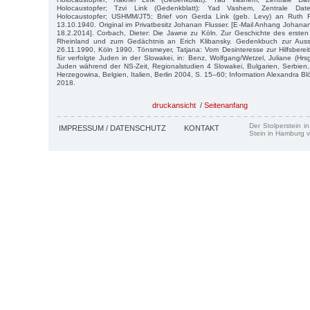
Holocaustopfer; Tzvi Link (Gedenkblatt): Yad Vashem, Zentrale D
Holocaustopfer; USHMM/JT5; Brief von Gerda Link (geb. Levy) an Ruth Ro
13.10.1940. Original im Privatbesitz Johanan Flusser. [E-Mail Anhang Johana
18.2.2014]. Corbach, Dieter: Die Jawne zu Köln. Zur Geschichte des erste
Rheinland und zum Gedächtnis an Erich Klibansky. Gedenkbuch zur Auss
26.11.1990, Köln 1990. Tönsmeyer, Tatjana: Vom Desinteresse zur Hilfsbereits
für verfolgte Juden in der Slowakei, in: Benz, Wolfgang/Wetzel, Juliane (Hrsg.)
Juden während der NS-Zeit, Regionalstudien 4 Slowakei, Bulgarien, Serbien
Herzegowina, Belgien, Italien, Berlin 2004, S. 15–60; Information Alexandra Bl
2018.
druckansicht
/
Seitenanfang
Der Stolperstein i
IMPRESSUM / DATENSCHUTZ
KONTAKT
Stein in Hamburg v