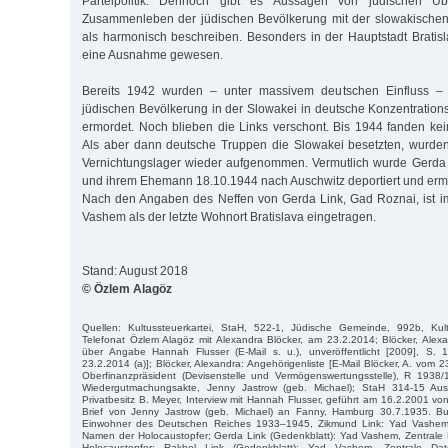
Parteipolitik. Dennoch gibt es Aussagen von jüdischen Üb
Zusammenleben der jüdischen Bevölkerung mit der slowakischen 
als harmonisch beschreiben. Besonders in der Hauptstadt Bratisl
eine Ausnahme gewesen.
Bereits 1942 wurden – unter massivem deutschen Einfluss – e
jüdischen Bevölkerung in der Slowakei in deutsche Konzentrations
ermordet. Noch blieben die Links verschont. Bis 1944 fanden kein
Als aber dann deutsche Truppen die Slowakei besetzten, wurden
Vernichtungslager wieder aufgenommen. Vermutlich wurde Gerda 
und ihrem Ehemann 18.10.1944 nach Auschwitz deportiert und erm
Nach den Angaben des Neffen von Gerda Link, Gad Roznai, ist i
Vashem als der letzte Wohnort Bratislava eingetragen.
Stand: August 2018
© Özlem Alagöz
Quellen: Kultussteuerkartei, StaH, 522-1, Jüdische Gemeinde, 992b, Kult
Telefonat Özlem Alagöz mit Alexandra Blöcker, am 23.2.2014; Blöcker, Alex
über Angabe Hannah Flusser (E-Mail s. u.), unveröffentlicht [2009], S. 1
23.2.2014 (a)]; Blöcker, Alexandra: Angehörigenliste [E-Mail Blöcker, A. vom 
Oberfinanzpräsident (Devisenstelle und Vermögenswertungsstelle), R 193
Wiedergutmachungsakte, Jenny Jastrow (geb. Michael); StaH 314-15 Au
Privatbesitz B. Meyer, Interview mit Hannah Flusser, geführt am 16.2.2001 vo
Brief von Jenny Jastrow (geb. Michael) an Fanny, Hamburg 30.7.1935. Bun
Einwohner des Deutschen Reiches 1933–1945, Zikmund Link: Yad Vashem
Namen der Holocaustopfer; Gerda Link (Gedenkblatt): Yad Vashem, Zentral
Holocaustopfer; Rakhel Link (Gedenkblatt): Yad Vashem, Zentrale 