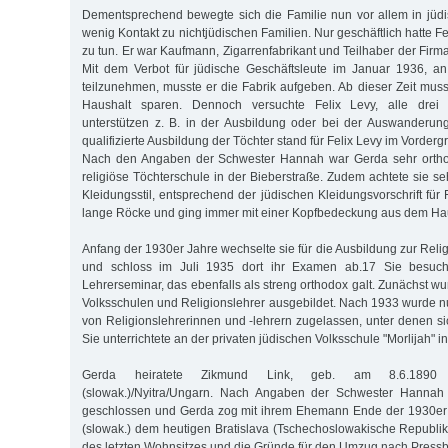
Dementsprechend bewegte sich die Familie nun vor allem in jüd
wenig Kontakt zu nichtjüdischen Familien. Nur geschäftlich hatte Fe
zu tun. Er war Kaufmann, Zigarrenfabrikant und Teilhaber der Firm
Mit dem Verbot für jüdische Geschäftsleute im Januar 1936, 
teilzunehmen, musste er die Fabrik aufgeben. Ab dieser Zeit muss
Haushalt sparen. Dennoch versuchte Felix Levy, alle drei T
unterstützen z. B. in der Ausbildung oder bei der Auswanderun
qualifizierte Ausbildung der Töchter stand für Felix Levy im Vorderg
Nach den Angaben der Schwester Hannah war Gerda sehr orthod
religiöse Töchterschule in der Bieberstraße. Zudem achtete sie se
Kleidungsstil, entsprechend der jüdischen Kleidungsvorschrift für
lange Röcke und ging immer mit einer Kopfbedeckung aus dem Ha
Anfang der 1930er Jahre wechselte sie für die Ausbildung zur Reli
und schloss im Juli 1935 dort ihr Examen ab.17 Sie besuch
Lehrerseminar, das ebenfalls als streng orthodox galt. Zunächst wur
Volksschulen und Religionslehrer ausgebildet. Nach 1933 wurde n
von Religionslehrerinnen und -lehrern zugelassen, unter denen s
Sie unterrichtete an der privaten jüdischen Volksschule "Morlijah" in
Gerda heiratete Zikmund Link, geb. am 8.6.1890 
(slowak.)/Nyitra/Ungarn. Nach Angaben der Schwester Hanna
geschlossen und Gerda zog mit ihrem Ehemann Ende der 1930er
(slowak.) dem heutigen Bratislava (Tschechoslowakische Republi
des letzten Wohnsitzes und die Gründe für den Umzug nach Pressbu