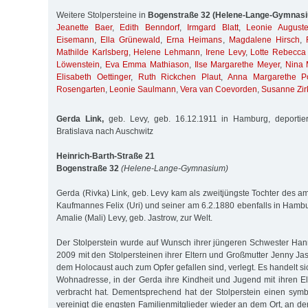
Weitere Stolpersteine in
Bogenstraße 32 (Helene-Lange-Gymnas
Jeanette Baer
,
Edith Benndorf
,
Irmgard Blatt
,
Leonie August
Eisemann
,
Ella Grünewald
,
Erna Heimans
,
Magdalene Hirsch
,
Mathilde Karlsberg
,
Helene Lehmann
,
Irene Levy
,
Lotte Rebecca
Löwenstein
,
Eva Emma Mathiason
,
Ilse Margarethe Meyer
,
Nina 
Elisabeth Oettinger
,
Ruth Rickchen Plaut
,
Anna Margarethe P
Rosengarten
,
Leonie Saulmann
,
Vera van Coevorden
,
Susanne Zir
Gerda Link,
geb. Levy, geb. 16.12.1911 in Hamburg, deportie
Bratislava nach Auschwitz
Heinrich-Barth-Straße 21
Bogenstraße 32
(Helene-Lange-Gymnasium)
Gerda (Rivka) Link, geb. Levy kam als zweitjüngste Tochter des 
Kaufmannes Felix (Uri) und seiner am 6.2.1880 ebenfalls in Ham
Amalie (Mali) Levy, geb. Jastrow, zur Welt.
Der Stolperstein wurde auf Wunsch ihrer jüngeren Schwester Han
2009 mit den Stolpersteinen ihrer Eltern und Großmutter Jenny Jas
dem Holocaust auch zum Opfer gefallen sind, verlegt. Es handelt 
Wohnadresse, in der Gerda ihre Kindheit und Jugend mit ihren E
verbracht hat. Dementsprechend hat der Stolperstein einen symb
vereinigt die engsten Familienmitglieder wieder an dem Ort, an d