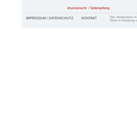
druckansicht
/
Seitenanfang
Der Stolperstein i
IMPRESSUM / DATENSCHUTZ
KONTAKT
Stein in Hamburg v