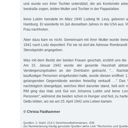
und wurde von ihrer Tochter unterstützt, die als Kontoristin arbe
Isestraße zogen, lebten Mutter und Tochter in der Pappelallee.
Irene Lublin heiratete im März 1940 Ludwig M. Levy, geboren 
Hamburg. Er wanderte im Juli desselben Jahres in die USA aus. Vie
Frau nachholen.
Aber dazu kam es nicht. Gemeinsam mit ihrer Mutter wurde Iren
1941 nach Lodz deportiert. Für sie ist dort die Adresse Rembrandt
Stenotypistin angegeben.
Was mit dem Besitz der beiden Frauen geschah, erzählt uns die G
Am 15. Januar 1942 wurde der gesamte Haushalt abtrans
Versteigerungshallen an der Drehbahn gebracht. "… Nachd
kauflustiger Personen eingefunden hatte, wurde diesen eröffnet: 1
gelangenden Gegenstände werden freiwillig verkauft …" Das Wo
nachträglich übergetippt, welches Wort darunter stand, ließ sich ni
RM ging das Hab und Gut von Johanna Lublin und Irene Levy 
Personen", während die beiden schon in Hunger und Not, zu harte
Getto lebten, wo sie am 25. April 1942 ums Leben kamen.
© Christa Fladhammer
Quellen: 1; StaH, 214-1 Gerichtsvollzieherwesen, 439.
Zur Nummerierung häufig genutzter Quellen siehe Link "Recherche und Quelle