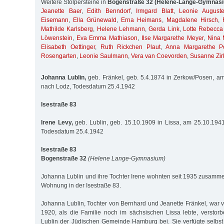
Weitere Stolpersteine in
Bogenstraße 32 (Helene-Lange-Gymnas
Jeanette Baer
,
Edith Benndorf
,
Irmgard Blatt
,
Leonie August
Eisemann
,
Ella Grünewald
,
Erna Heimans
,
Magdalene Hirsch
,
Mathilde Karlsberg
,
Helene Lehmann
,
Gerda Link
,
Lotte Rebecca
Löwenstein
,
Eva Emma Mathiason
,
Ilse Margarethe Meyer
,
Nina 
Elisabeth Oettinger
,
Ruth Rickchen Plaut
,
Anna Margarethe P
Rosengarten
,
Leonie Saulmann
,
Vera van Coevorden
,
Susanne Zir
Johanna Lublin,
geb. Fränkel, geb. 5.4.1874 in Zerkow/Posen, am
nach Lodz, Todesdatum 25.4.1942
Isestraße 83
Irene Levy,
geb. Lublin, geb. 15.10.1909 in Lissa, am 25.10.1941
Todesdatum 25.4.1942
Isestraße 83
Bogenstraße 32
(Helene Lange-Gymnasium)
Johanna Lublin und ihre Tochter Irene wohnten seit 1935 zusamme
Wohnung in der Isestraße 83.
Johanna Lublin, Tochter von Bernhard und Jeanette Fränkel, war v
1920, als die Familie noch im sächsischen Lissa lebte, verstor
Lublin der Jüdischen Gemeinde Hamburg bei. Sie verfügte selbs