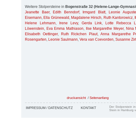
Weitere Stolpersteine in
Bogenstraße 32 (Helene-Lange-Gymnas
Jeanette Baer
,
Edith Benndorf
,
Irmgard Blatt
,
Leonie August
Eisemann
,
Ella Grünewald
,
Magdalene Hirsch
,
Ruth Kantorowicz
,
Helene Lehmann
,
Irene Levy
,
Gerda Link
,
Lotte Rebecca L
Löwenstein
,
Eva Emma Mathiason
,
Ilse Margarethe Meyer
,
Nina 
Elisabeth Oettinger
,
Ruth Rickchen Plaut
,
Anna Margarethe P
Rosengarten
,
Leonie Saulmann
,
Vera van Coevorden
,
Susanne Zir
druckansicht
/
Seitenanfang
Der Stolperstein i
IMPRESSUM / DATENSCHUTZ
KONTAKT
Stein in Hamburg v