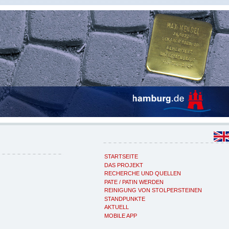
STARTSEITE
DAS PROJEKT
RECHERCHE UND QUELLEN
PATE / PATIN WERDEN
REINIGUNG VON STOLPERSTEINEN
STANDPUNKTE
AKTUELL
MOBILE APP