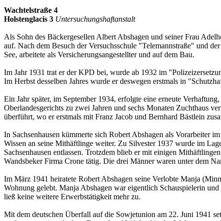
Wachtelstraße 4
Holstenglacis 3
Untersuchungshaftanstalt
Als Sohn des Bäckergesellen Albert Abshagen und seiner Frau Adelhei
auf. Nach dem Besuch der Ver­suchs­schule "Telemannstraße" und de
See, arbeitete als Versicherungs­an­ge­stellter und auf dem Bau.
Im Jahr 1931 trat er der KPD bei, wurde ab 1932 im "Po­li­zei­zersetz
Im Herbst desselben Jahres wurde er deswegen erstmals in "Schutz­h
Ein Jahr später, im September 1934, erfolgte eine erneute Verhaftu
Oberlandesgerichts zu zwei Jahren und sechs Monaten Zuchthaus veru
überführt, wo er erstmals mit Franz Jacob und Bernhard Bäst­lein zus
In Sachsenhausen kümmerte sich Robert Abshagen als Vorarbeiter im H
Wissen an seine Mithäftlinge weiter. Zu Silvester 1937 wurde im La
Sachsenhausen entlassen. Trotzdem blieb er mit einigen Mit­häft­lingen
Wandsbeker Firma Crone tätig. Die drei Männer waren unter dem Nam
Im März 1941 heiratete Robert Abs­hagen seine Verlobte Manja (Minna)
Wohnung ge­lebt. Manja Abshagen war eigentlich Schauspielerin und bis
ließ keine weitere Erwerbstätigkeit mehr zu.
Mit dem deutschen Überfall auf die Sowjetunion am 22. Juni 1941 setz