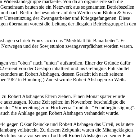
ider­stands­gruppe markierte. Von da an organisierte sich die
 Gemeinsam bauten sie ein Netzwerk aus sogenannten Betriebszellen
nd und nach Berlin. Insbesondere auf den Werften von Blohm & Voss
 der Unterstützung der Zwangsarbeiter und Kriegsgefangenen. Diese
agen übernahm vorerst die Leitung der illegalen Betriebsgruppe in den
shagen schrieb Franz Jacob das "Merkblatt für Bauarbeiter". Es
 in Norwegen und der Sow­jetunion zwangsverpflichtet worden waren.
agen von "oben" nach "unten" aufzurollen. Einer der Gründe dafür
erneut von der Ge­stapo inhaftiert und ins Gefängnis Fuhlsbüttel
besonders an Robert Abshagen, dessen Gesicht ich nach seinem
tember 1962 in Hamburg.) Zuerst wurde Robert Abshagen zu Weih­
n zu Robert Abshagens Eltern ziehen. Einen Monat später wurde
e auszusagen. Kurze Zeit später, im November, beschuldigte die
ne der "Vorbereitung zum Hochverrat" und der "Feindbegünstigung".
 auch die Anklage gegen Robert Abshagen verhandelt wurde.
 gegen Oskar Reincke und Robert Abs­hagen das Urteil, es lautete
amburg voll­streckt. Zu diesem Zeitpunkt waren die Mitangeklagten
Noch bis kurz vor seinem Tod hielt Robert Abshagen zu seiner Frau