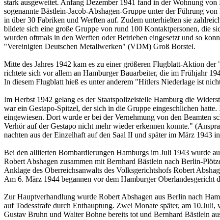
stark ausgeweitet. Anfang Dezember 1941 fand in der Wohnung von Ro
sogenannte Bästlein-Jacob-Abshagen-Gruppe unter der Führung von B
in über 30 Fa­briken und Werften auf. Zudem unterhielten sie zahlre
bildete sich eine große Gruppe von rund 100 Kontaktpersonen, die si
wurden oftmals in den Werften oder Betrieben eingesetzt und so konnt
"Vereinigten Deut­schen Metallwerken" (VDM) Groß Borstel.
Mitte des Jahres 1942 kam es zu einer größeren Flugblatt-Aktion der
richtete sich vor allem an Hamburger Bauarbeiter, die im Frühjahr 
In diesem Flugblatt hieß es unter anderem "Hit­lers Niederlage ist nic
Im Herbst 1942 gelang es der Staatspolizeistelle Hamburg die Wider
war ein Gestapo-Spitzel, der sich in die Gruppe eingeschlichen hatt
eingewiesen. Dort wurde er bei der Ver­nehmung von den Beamten sch
Verhör auf der Ge­sta­po nicht mehr wieder erkennen konnte." (Ansp
nachten aus der Einzelhaft auf den Saal II und später im März 1943 
Bei den alliierten Bombardierungen Hamburgs im Juli 1943 wurde auc
Robert Abshagen zusammen mit Bernhard Bästlein nach Berlin-Plöt­zen
Anklage des Oberreichsanwalts des Volks­gerichtshofs Robert Absha
Am 6. März 1944 begannen vor dem Hamburger Oberlandesgericht die
Zur Hauptverhandlung wurde Robert Abshagen aus Berlin nach Hambur
auf Todesstrafe durch Enthauptung. Zwei Monate später, am 10.Juli,
Gustav Bruhn und Walter Bohne bereits tot und Bernhard Bästlein aus