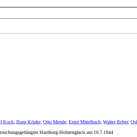
rl Kock
,
Hans Köpke
,
Otto Mende
,
Ernst Mittelbach
,
Walter Reber
,
Os
tersuchungs­gefängnis Hamburg-Holstenglacis am 10.7.1944