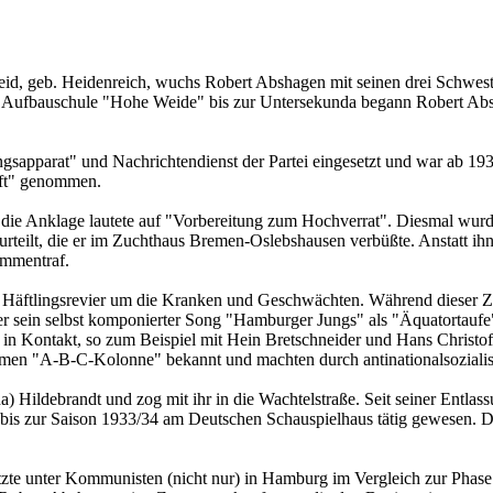
d, geb. Heidenreich, wuchs Robert Abshagen mit seinen drei Schwester
r Aufbauschule "Hohe Weide" bis zur Untersekunda begann Robert Absh
ungsapparat" und Nach­richtendienst der Partei eingesetzt und war ab 193
aft" genommen.
ng, die Anklage lautete auf "Vorbereitung zum Hochverrat". Diesmal wu
rteilt, die er im Zuchthaus Bremen-Oslebshausen verbüßte. Anstatt ih
ammentraf.
äftlingsrevier um die Kranken und Geschwächten. Während dieser Zeit 
ger sein selbst komponierter Song "Hamburger Jungs" als "Äquatortau
 in Kon­takt, so zum Beispiel mit Hein Bret­schneider und Hans Chris­tof
en "A-B-C-Ko­lonne" bekannt und mach­ten durch antinationalsozialis
 Hildebrandt und zog mit ihr in die Wachtelstraße. Seit seiner Entlass
 zur Saison 1933/34 am Deut­schen Schau­spiel­haus tätig gewesen. Doch
te unter Kommu­nis­ten (nicht nur) in Hamburg im Vergleich zur Phase d