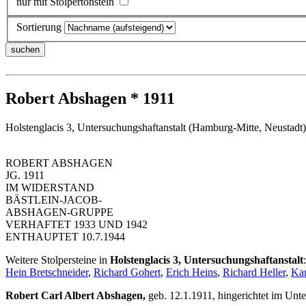
nur mit Stolpertonstein
Sortierung
Robert Abshagen * 1911
Holstenglacis 3, Untersuchungshaftanstalt (Hamburg-Mitte, Neustadt)
ROBERT ABSHAGEN
JG. 1911
IM WIDERSTAND
BÄSTLEIN-JACOB-
ABSHAGEN-GRUPPE
VERHAFTET 1933 UND 1942
ENTHAUPTET 10.7.1944
Weitere Stolpersteine in
Holstenglacis 3, Untersuchungshaftanstalt
:
Hein Bretschneider
,
Richard Gohert
,
Erich Heins
,
Richard Heller
,
Ka
Robert Carl Albert Abshagen,
geb. 12.1.1911, hingerichtet im Un