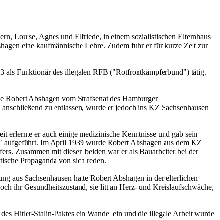
n, Louise, Agnes und Elfriede, in einem sozialistischen Elternhaus
agen eine kaufmännische Lehre. Zudem fuhr er für kurze Zeit zur
3 als Funktionär des illegalen RFB ("Rot­front­kämpferbund") tätig.
rde Robert Abshagen vom Strafsenat des Ham­burger
n anschließend zu entlassen, wurde er jedoch ins KZ Sachsenhausen
erlernte er auch einige medizinische Kennt­­nisse und gab sein
fe" aufgeführt. Im April 1939 wurde Robert Abs­hagen aus dem KZ
­fers. Zu­sammen mit diesen beiden war er als Bauarbeiter bei der
tische Propaganda von sich reden.
ung aus Sachsenhausen hatte Robert Abs­ha­gen in der elterlichen
 ihr Ge­sund­heits­zustand, sie litt an Herz- und Kreis­laufschwäche,
es Hitler-Stalin-Paktes ein Wandel ein und die illegale Arbeit wurde