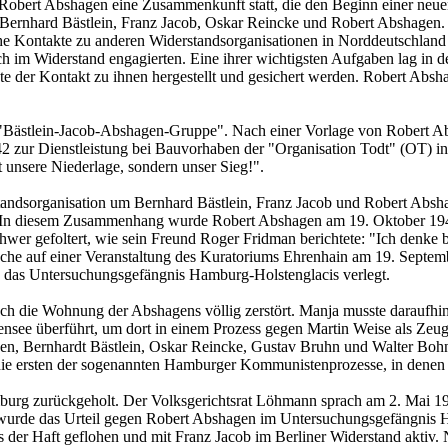
bert Abshagen eine Zusammenkunft statt, die den Beginn einer neuen W
ernhard Bästlein, Franz Jacob, Oskar Reincke und Robert Abs­hagen.
iche Kontakte zu anderen Wider­standsorganisationen in Norddeutschla
ch im Widerstand engagierten. Eine ihrer wichtigsten Aufgaben lag in
e der Kontakt zu ihnen hergestellt und gesichert werden. Robert Abs­­h
 "Bästlein-Jacob-Abs­ha­gen-Gruppe". Nach einer Vorlage von Robert Ab
1942 zur Dienstleistung bei Bauvorhaben der "Organisation Todt" (OT)
ht unsere Niederlage, sondern unser Sieg!".
standsorganisation um Bernhard Bästlein, Franz Jacob und Robert Absh
e. In diesem Zusammenhang wurde Robert Abshagen am 19. Oktober 1942 
wer gefoltert, wie sein Freund Roger Fridman berichtete: "Ich denke 
rache auf einer Veranstaltung des Kura­toriums Ehrenhain am 19. Sep
in das Unter­suchungsgefängnis Hamburg-Holstenglacis verlegt.
h die Wohnung der Abs­hagens völlig zerstört. Manja musste daraufhi
­see überführt, um dort in einem Prozess gegen Martin Weise als Zeug
gen, Bernhardt Bästlein, Oskar Reincke, Gustav Bruhn und Walter Boh
 ersten der sogenannten Hamburger Kom­mu­nis­tenprozesse, in denen
g zurückgeholt. Der Volksgerichtsrat Löhmann sprach am 2. Mai 1944
 wurde das Urteil gegen Robert Abshagen im Untersuchungsgefängnis H
 der Haft geflohen und mit Franz Jacob im Berliner Widerstand aktiv. 