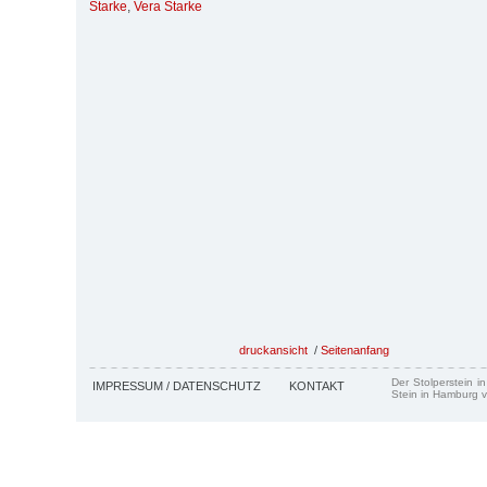
Starke
,
Vera Starke
druckansicht
/
Seitenanfang
Der Stolperstein i
IMPRESSUM / DATENSCHUTZ
KONTAKT
Stein in Hamburg v