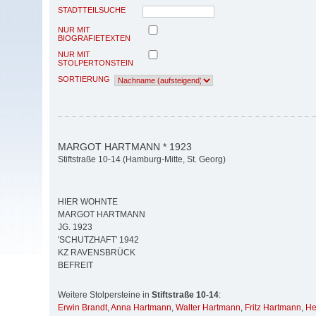
STADTTEILSUCHE
NUR MIT
BIOGRAFIETEXTEN
NUR MIT
STOLPERTONSTEIN
SORTIERUNG
MARGOT HARTMANN * 1923
Stiftstraße 10-14 (Hamburg-Mitte, St. Georg)
HIER WOHNTE
MARGOT HARTMANN
JG. 1923
′SCHUTZHAFT′ 1942
KZ RAVENSBRÜCK
BEFREIT
Weitere Stolpersteine in
Stiftstraße 10-14
:
Erwin Brandt
,
Anna Hartmann
,
Walter Hartmann
,
Fritz Hartmann
,
He