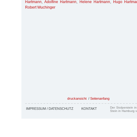
Hartmann
,
Adolfine Hartmann
,
Helene Hartmann
,
Hugo Hartma
Robert Wuchinger
druckansicht
/
Seitenanfang
Der Stolperstein i
IMPRESSUM / DATENSCHUTZ
KONTAKT
Stein in Hamburg v