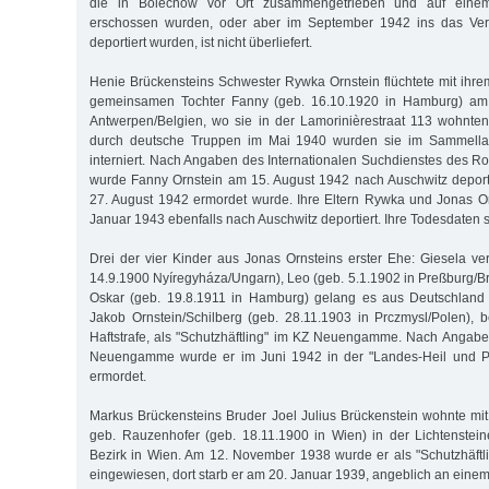
die in Bolechów vor Ort zusammengetrieben und auf eine
erschossen wurden, oder aber im September 1942 ins das Vern
deportiert wurden, ist nicht überliefert.
Henie Brückensteins Schwester Rywka Ornstein flüchtete mit ih
gemeinsamen Tochter Fanny (geb. 16.10.1920 in Hamburg) am
Antwerpen/Belgien, wo sie in der Lamorinièrestraat 113 wohnte
durch deutsche Truppen im Mai 1940 wurden sie im Sammella
interniert. Nach Angaben des Internationalen Suchdienstes des Ro
wurde Fanny Ornstein am 15. August 1942 nach Auschwitz deporti
27. August 1942 ermordet wurde. Ihre Eltern Rywka und Jonas O
Januar 1943 ebenfalls nach Auschwitz deportiert. Ihre Todesdaten s
Drei der vier Kinder aus Jonas Ornsteins erster Ehe: Giesela ver
14.9.1900 Nyíregyháza/Ungarn), Leo (geb. 5.1.1902 in Preßburg/Br
Oskar (geb. 19.8.1911 in Hamburg) gelang es aus Deutschland z
Jakob Ornstein/Schilberg (geb. 28.11.1903 in Prczmysl/Polen), 
Haftstrafe, als "Schutzhäftling" im KZ Neuengamme. Nach Angab
Neuengamme wurde er im Juni 1942 in der "Landes-Heil und Pf
ermordet.
Markus Brückensteins Bruder Joel Julius Brückenstein wohnte mit
geb. Rauzenhofer (geb. 18.11.1900 in Wien) in der Lichtenstein
Bezirk in Wien. Am 12. November 1938 wurde er als "Schutzhäft
eingewiesen, dort starb er am 20. Januar 1939, angeblich an einem