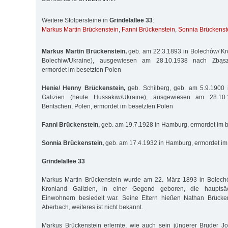
Weitere Stolpersteine in
Grindelallee 33
:
Markus Martin Brückenstein
,
Fanni Brückenstein
,
Sonnia Brückenst
Markus Martin Brückenstein,
geb. am 22.3.1893 in Bolechów/ Kr
Bolechiw/Ukraine), ausgewiesen am 28.10.1938 nach Zbąszy
ermordet im besetzten Polen
Henie/ Henny Brückenstein,
geb. Schilberg, geb. am 5.9.1900
Galizien (heute Hussakiw/Ukraine), ausgewiesen am 28.10
Bentschen, Polen, ermordet im besetzten Polen
Fanni Brückenstein,
geb. am 19.7.1928 in Hamburg, ermordet im b
Sonnia Brückenstein,
geb. am 17.4.1932 in Hamburg, ermordet im
Grindelallee 33
Markus Martin Brückenstein wurde am 22. März 1893 in Bolech
Kronland Galizien, in einer Gegend geboren, die hauptsäc
Einwohnern besiedelt war. Seine Eltern hießen Nathan Brücke
Aberbach, weiteres ist nicht bekannt.
Markus Brückenstein erlernte, wie auch sein jüngerer Bruder Jo