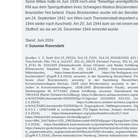
Seine Witwe hatte im Juni 1939 noch eine "freiwillige unentgeltl
RM aus dem Sperrguthaben ihres Schwagers Markus Brückenstein er
finanzieller Not befand. Paula Brückenstein wurde mit der Berufs
am 24. September 1942 von Wien nach Theresienstadt deportiert u
1944 weiter nach Auschwitz. Am 20. Juli 1944 kam sie mit einem we
Stutthof, wo sie am 26. Dezember 1944 ermordet wurde.
Stand: Juni 2024
© Susanne Rosendahl
Quellen: 1, 5, StaH 314-15_F0224, 314-15_F224, 314-15_R1939/2063, 621-
Tora-Schule: Film 741-4_Sa1247, 351-11_44078 (Ornstein Fanny), 351-11_440
5_8741 Nr. 324/1920 (Heiratsurkunde Jonas Ornstein und Rywka Schilberg
(Firmenarchiv Siegfried Urias Nr. 25), 213-11_50682; Dokumentationsarc
Widerstandes, https://www.doew.at/result# https://de.findagrave.com/
bruckenstein? (Zugriff 4.4.2024); ancestry: in der Sammlung Deutschland, F
heute (Joel Brückenstein), ancestry: in der Sammlung Deutschla
Konzentrationslagers Dachau, 1945 (Joel Brückenstein), ancestry: in der
Juden in Konzentrationslagern, 1939-1945 (Brückenstein Paula), ances
Sterberegister Nr. 677/1942 (Jakob Schilberg), ancestry: Standesamt Ha
766/1918 (Rahel Ornstein/Schüllberg); https://collections.arolsenarchives.or
s=br%C3%BCckenstein&t=2009265&p=0,Signatur 01010602 023.011 (Joel
2.4.2024); https://collections.arolsen-archives.org/de/sear
s=br%C3%BCckenstein&t=532940&p=0, Zugangsbuch, Häftlingsnummern, Sig
6.3.3.2 / 105674498 in conformitywith ITS Digital Archive, Arolsen Archives 
2.4.2024); https://www.jewishgen.org/yizkor/bolekhov/bol117.ht
https://felixarchief.antwerpen.be/detailpagina?
invnr=994_5447&dtnr=100_2962&dtrecordid=69304&page=1&pageSize
2.4.2024); https://beeldbank.kazernedossin.eu/portal/media?q=ornstein,Orn
https://www.kz-gedenkstaette-neuengamme.de/geschichte/totenbuch/die-tote
tx_registerofdeaths_registerofdeaths%5Baction%5D=show&tx_registerofdea
(Zugriff 6.5.2024); Diverse Adressbücher Hamburg, Diverse Adressbücher Wien.