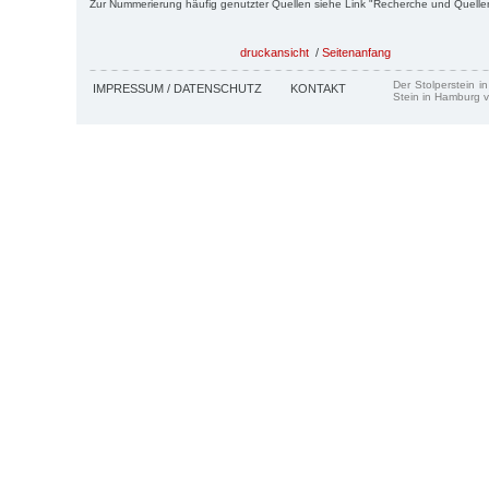
Zur Nummerierung häufig genutzter Quellen siehe Link "Recherche und Quelle
druckansicht
/
Seitenanfang
Der Stolperstein i
IMPRESSUM / DATENSCHUTZ
KONTAKT
Stein in Hamburg v