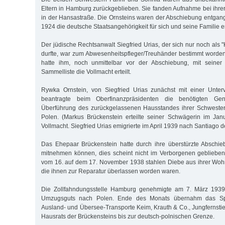
Eltern in Hamburg zurückgeblieben. Sie fanden Aufnahme bei ihre
in der Hansastraße. Die Ornsteins waren der Abschiebung entgan
1924 die deutsche Staatsangehörigkeit für sich und seine Familie e
Der jüdische Rechtsanwalt Siegfried Urias, der sich nur noch als
durfte, war zum Abwesenheitspfleger/Treuhänder bestimmt worde
hatte ihm, noch unmittelbar vor der Abschiebung, mit seiner U
Sammelliste die Vollmacht erteilt.
Rywka Ornstein, von Siegfried Urias zunächst mit einer Unterv
beantragte beim Oberfinanzpräsidenten die benötigten Ge
Überführung des zurückgelassenen Hausstandes ihrer Schweste
Polen. (Markus Brückenstein erteilte seiner Schwägerin im Jan
Vollmacht. Siegfried Urias emigrierte im April 1939 nach Santiago d
Das Ehepaar Brückenstein hatte durch ihre überstürzte Abschie
mitnehmen können, dies scheint nicht im Verborgenen geblieben
vom 16. auf dem 17. November 1938 stahlen Diebe aus ihrer Woh
die ihnen zur Reparatur überlassen worden waren.
Die Zollfahndungsstelle Hamburg genehmigte am 7. März 1939
Umzugsguts nach Polen. Ende des Monats übernahm das Spe
Ausland- und Übersee-Transporte Keim, Krauth & Co., Jungfernstie
Hausrats der Brückensteins bis zur deutsch-polnischen Grenze.