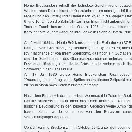
Henie Brückenstein erhielt die befristete Genehmigung deutsc
Wochen nach Deutschland zurückzukehren, um noch geschäftlic
regeln und den Umzug ihrer Kinder nach Polen in die Wege zu leit
6- und 10-jährigen die Bahnfahrt zu ihren Eltern nicht unternehmen
Tochter Fanni besuchte seit Ostern 1935 die Israelitische 
Karolinenstraße, dort war auch ihre Schwester Sonnia Ostern 1938
Am 9. April 1939 bat Henie Brückenstein um die Freigabe von 37 R
Fahrgeld vom Grenzübergang Beuthen (heute Bytom/Polen) nach
RM "Taschengeld" von ihrem Sperrkonto, das noch ein Guthaben
und der Genehmigung des Oberfinanzpräsidenten unterlag, da 
Devisenausländer galten. Henie Brückenstein wohnte nach ihr
Schwester in der Hansastraße.
Am 17. Juli 1939 wurde Henie Brückenstein Pass gesperrt 
"Dauerabgemeldet" registriert. Spätestens zu diesem Zeitpunkt mus
zu ihrem Mann nach Polen zurückgekehrt sein.
Nach dem Einmarsch der deutschen Wehrmacht in Polen im Sept
Familie Brückenstein nicht mehr aus Polen heraus zu kommen
jüdische Bevölkerung in den besetzten Gebieten weiße Armbind
tragen. Später wurde sie in die von den Besatzern einger
Vernichtungslager deportiert.
Ob sich Familie Brückenstein im Oktober 1941 unter den Jüdinn