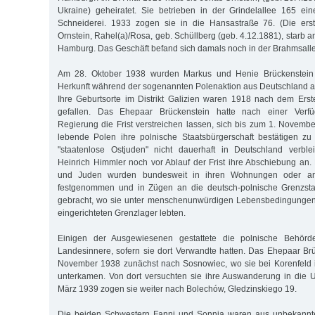
Ukraine) geheiratet. Sie betrieben in der Grindelallee 165 
Schneiderei. 1933 zogen sie in die Hansastraße 76. (Die ers
Ornstein, Rahel(a)/Rosa, geb. Schüllberg (geb. 4.12.1881), starb
Hamburg. Das Geschäft befand sich damals noch in der Brahmsalle
Am 28. Oktober 1938 wurden Markus und Henie Brückenstein 
Herkunft während der sogenannten Polenaktion aus Deutschland 
Ihre Geburtsorte im Distrikt Galizien waren 1918 nach dem Ers
gefallen. Das Ehepaar Brückenstein hatte nach einer Verf
Regierung die Frist verstreichen lassen, sich bis zum 1. Novemb
lebende Polen ihre polnische Staatsbürgerschaft bestätigen zu
"staatenlose Ostjuden" nicht dauerhaft in Deutschland verbl
Heinrich Himmler noch vor Ablauf der Frist ihre Abschiebung an
und Juden wurden bundesweit in ihren Wohnungen oder an i
festgenommen und in Zügen an die deutsch-polnische Grenzsta
gebracht, wo sie unter menschenunwürdigen Lebensbedingungen 
eingerichteten Grenzlager lebten.
Einigen der Ausgewiesenen gestattete die polnische Behörde
Landesinnere, sofern sie dort Verwandte hatten. Das Ehepaar Br
November 1938 zunächst nach Sosnowiec, wo sie bei Korenfeld i
unterkamen. Von dort versuchten sie ihre Auswanderung in die 
März 1939 zogen sie weiter nach Bolechów, Gledzinskiego 19.
Die beiden Schwestern Fanni und Sonnia waren aus unbekannt