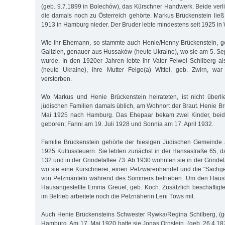
(geb. 9.7.1899 in Bolechów), das Kürschner Handwerk. Beide verli
die damals noch zu Österreich gehörte. Markus Brückenstein lie
1913 in Hamburg nieder. Der Bruder lebte mindestens seit 1925 in 
Wie ihr Ehemann, so stammte auch Henie/Henny Brückenstein, g
Galizien, genauer aus Hussaków (heute Ukraine), wo sie am 5. 
wurde. In den 1920er Jahren lebte ihr Vater Feiwel Schilberg 
(heute Ukraine), ihre Mutter Feige(a) Wittel, geb. Zwirn, wa
verstorben.
Wo Markus und Henie Brückenstein heirateten, ist nicht überliefe
jüdischen Familien damals üblich, am Wohnort der Braut. Henie Br
Mai 1925 nach Hamburg. Das Ehepaar bekam zwei Kinder, bei
geboren; Fanni am 19. Juli 1928 und Sonnia am 17. April 1932.
Familie Brückenstein gehörte der hiesigen Jüdischen Gemeinde a
1925 Kultussteuern. Sie lebten zunächst in der Hansastraße 65, d
132 und in der Grindelallee 73. Ab 1930 wohnten sie in der Grindel
wo sie eine Kürschnerei, einen Pelzwarenhandel und die "Sachg
von Pelzmänteln während des Sommers betrieben. Um den Haush
Hausangestellte Emma Greuel, geb. Koch. Zusätzlich beschäftigten
im Betrieb arbeitete noch die Pelznäherin Leni Töws mit.
Auch Henie Brückensteins Schwester Rywka/Regina Schilberg, (ge
Hamburg. Am 17. Mai 1920 hatte sie Jonas Ornstein, (geb. 26.4.18