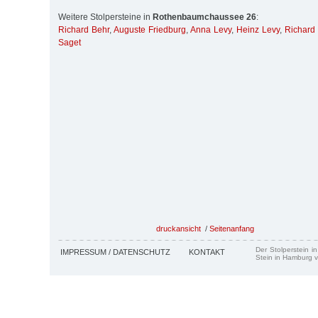
Weitere Stolpersteine in
Rothenbaumchaussee 26
:
Richard Behr
,
Auguste Friedburg
,
Anna Levy
,
Heinz Levy
,
Richard
Saget
druckansicht
/
Seitenanfang
Der Stolperstein i
IMPRESSUM / DATENSCHUTZ
KONTAKT
Stein in Hamburg v