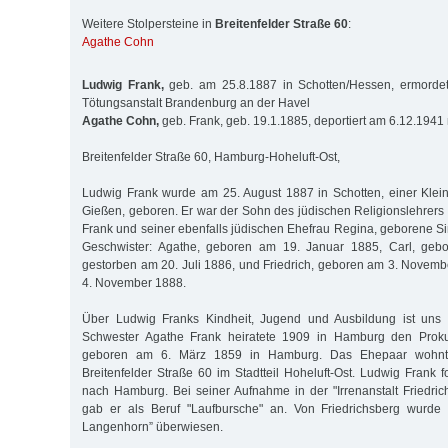
Weitere Stolpersteine in
Breitenfelder Straße 60
:
Agathe Cohn
Ludwig Frank,
geb. am 25.8.1887 in Schotten/Hessen, ermorde
Tötungsanstalt Brandenburg an der Havel
Agathe Cohn,
geb. Frank, geb. 19.1.1885, deportiert am 6.12.1941
Breitenfelder Straße 60, Hamburg-Hoheluft-Ost,
Ludwig Frank wurde am 25. August 1887 in Schotten, einer Klei
Gießen, geboren. Er war der Sohn des jüdischen Religionslehrers 
Frank und seiner ebenfalls jüdischen Ehefrau Regina, geborene Si
Geschwister: Agathe, geboren am 19. Januar 1885, Carl, geb
gestorben am 20. Juli 1886, und Friedrich, geboren am 3. Novem
4. November 1888.
Über Ludwig Franks Kindheit, Jugend und Ausbildung ist uns 
Schwester Agathe Frank heiratete 1909 in Hamburg den Proku
geboren am 6. März 1859 in Hamburg. Das Ehepaar wohnte
Breitenfelder Straße 60 im Stadtteil Hoheluft-Ost. Ludwig Frank 
nach Hamburg. Bei seiner Aufnahme in der "Irrenanstalt Friedri
gab er als Beruf "Laufbursche" an. Von Friedrichsberg wurde e
Langenhorn” überwiesen.