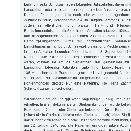
Ludwig Franks Schicksal in den folgenden Jahrzehnten, die er in 
Langenhorn oder einer anderen norddeutschen Anstalt verbracht 
Dunkeln. Er lebte jedenfalls noch oder wieder in Langenhorn, 
Zentrale in Berlin, Tiergartenstraße 4, im Frühjahr/Sommer 1940 
Juden in öffentlichen und privaten Heil- und Pflegean
Reichsinnenministerium ließ die in den Anstalten lebenden jüdis
und in sogenannten Sammelanstalten zusammenziehen. Die Hei
Hamburg-Langenhorn wurde zur norddeutschen Sammelanst
Einrichtungen in Hamburg, Schleswig-Holstein und Mecklenburg 
in ihren Anstalten lebenden Juden bis zum 18. September 1940
Nachdem alle Patienten aus den norddeutschen Anstalten in La
waren, wurden sie am 23. September 1940 gemeinsam mit 
Langenhorn lebenden Patienten – unter ihnen Ludwig Frank – i
136 Menschen nach Brandenburg an der Havel gebracht. Noch 
sie in dem zur Gasmordanstalt umgebauten Teil des ehemal
Kohlenmonoxid getötet. Nur eine Patientin, Ilse Herta Zac
Schicksal zunächst (siehe dort).
Wir wissen nicht, ob und ggf. wann Angehörige Ludwig Franks K
erhielten. In allen dokumentierten Sterbemitteilungen wurde behau
Betroffene in Chelm oder Cholm verstorben sei. Die in Branden
jedoch nie in Chelm (polnisch) oder Cholm (deutsch), einer Stadt 
dort früher existierende polnische Heilanstalt bestand nicht meh
am 12. Januar 1940 fast alle Patienten ermordet hatten. Auch
deutsches Standesamt. Dessen Erfindung und die Verwendu