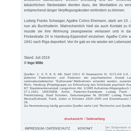
tatsächlichen Sterbedaten dienten dazu, die Mordaktion zu ver
entsprechend länger Verpflegungskosten einfordern zu können.
Ludwig Franks Schwager, Agathe Cohns Ehemann, starb am 10. Ju
nun als Buchhalterin. Wahrscheinlich hielt sie auch Kontakt zu
musste sie ihre Wohnung zwangsweise verlassen und in das
Frickestraße 24 in Hamburg-Eppendorf einziehen. Agathe Cohn
1941 nach Riga deportiert. Von ihr gab es nie wieder ein Lebensze
Stand: Juli 2019
© Ingo Wille
Quellen: 1; 4; 5; 8; 9; AB; StaH 133-1 III Staatsarchiv III, 3171-2/4 U.A. 
jüdischer Patientinnen und Patienten der psychiatrischen Anstalt L
nationalsozialistischer "Euthanasie"-Maßnahmen ermordet wurden, zusamm
Rönn, Hamburg (Projektgruppe zur Erforschung des Schicksals psychisch Kra
8/7 Staatskrankenanstalt Langenhorn Abl. 1/1995 Aufnahme-/Abgangsbuch 
27.1.1941; UKE/IGEM, Archiv, Patienten-Karteikarte Ludwig Frank d
Friedrichsberg; Stadt Schotten, Geburtsregister Nr. 28/1887 Ludwig Frank
Monica/Eckhardt, Frank, Juden in Schotten 1629–1945 und Einartshausen 
29.
Zur Nummerierung häufig genutzter Quellen siehe Link "Recherche und Quelle
druckansicht
/
Seitenanfang
Der Stolperstein i
IMPRESSUM / DATENSCHUTZ
KONTAKT
Stein in Hamburg v