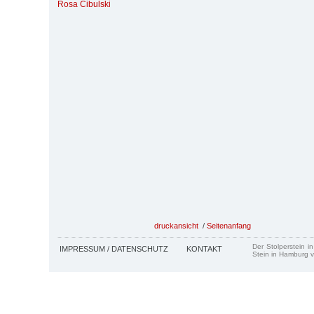
Rosa Cibulski
druckansicht
/
Seitenanfang
Der Stolperstein i
IMPRESSUM / DATENSCHUTZ
KONTAKT
Stein in Hamburg v