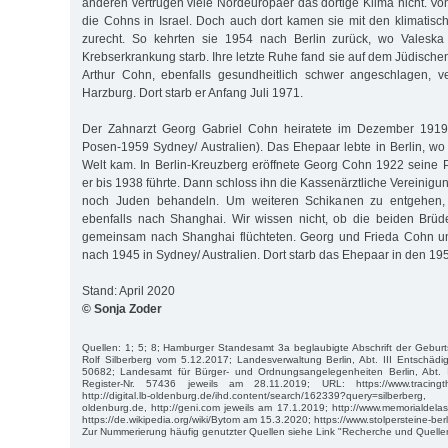
anderen vertrugen viele Nordeuropäer das dortige Klima nicht. Vo
die Cohns in Israel. Doch auch dort kamen sie mit den klimatisch
zurecht. So kehrten sie 1954 nach Berlin zurück, wo Valesk
Krebserkrankung starb. Ihre letzte Ruhe fand sie auf dem Jüdisch
Arthur Cohn, ebenfalls gesundheitlich schwer angeschlagen, 
Harzburg. Dort starb er Anfang Juli 1971.
Der Zahnarzt Georg Gabriel Cohn heiratete im Dezember 1919 
Posen-1959 Sydney/ Australien). Das Ehepaar lebte in Berlin, wo
Welt kam. In Berlin-Kreuzberg eröffnete Georg Cohn 1922 seine Pr
er bis 1938 führte. Dann schloss ihn die Kassenärztliche Vereinigun
noch Juden behandeln. Um weiteren Schikanen zu entgehen, 
ebenfalls nach Shanghai. Wir wissen nicht, ob die beiden Brüd
gemeinsam nach Shanghai flüchteten. Georg und Frieda Cohn un
nach 1945 in Sydney/ Australien. Dort starb das Ehepaar in den 19
Stand: April 2020
© Sonja Zoder
Quellen: 1; 5; 8; Hamburger Standesamt 3a beglaubigte Abschrift der Geburt
Rolf Silberberg vom 5.12.2017; Landesverwaltung Berlin, Abt. III Entschädi
50682; Landesamt für Bürger- und Ordnungsangelegenheiten Berlin, Abt. 
Register-Nr. 57436 jeweils am 28.11.2019; URL: https://www.tracingthep
http://digital.lb-oldenburg.de/ihd.content/search/162339?query=silberberg
oldenburg.de, http://geni.com jeweils am 17.1.2019; http://www.memorialdel
https://de.wikipedia.org/wiki/Bytom am 15.3.2020; https://www.stolpersteine-berl
Zur Nummerierung häufig genutzter Quellen siehe Link "Recherche und Quelle