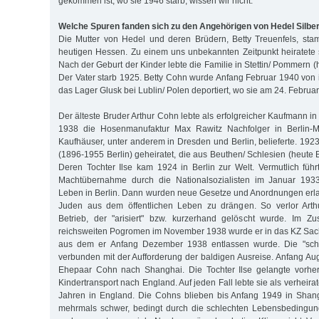
gekommen ist, wo sie 1946 starb, wissen wir nicht.
Welche Spuren fanden sich zu den Angehörigen von Hedel Silbe
Die Mutter von Hedel und deren Brüdern, Betty Treuenfels, sta
heutigen Hessen. Zu einem uns unbekannten Zeitpunkt heiratete s
Nach der Geburt der Kinder lebte die Familie in Stettin/ Pommern (
Der Vater starb 1925. Betty Cohn wurde Anfang Februar 1940 von i
das Lager Glusk bei Lublin/ Polen deportiert, wo sie am 24. Februar
Der älteste Bruder Arthur Cohn lebte als erfolgreicher Kaufmann in 
1938 die Hosenmanufaktur Max Rawitz Nachfolger in Berlin-Mi
Kaufhäuser, unter anderem in Dresden und Berlin, belieferte. 1923 
(1896-1955 Berlin) geheiratet, die aus Beuthen/ Schlesien (heute
Deren Tochter Ilse kam 1924 in Berlin zur Welt. Vermutlich füh
Machtübernahme durch die Nationalsozialisten im Januar 1933
Leben in Berlin. Dann wurden neue Gesetze und Anordnungen erlas
Juden aus dem öffentlichen Leben zu drängen. So verlor Art
Betrieb, der "arisiert" bzw. kurzerhand gelöscht wurde. Im 
reichsweiten Pogromen im November 1938 wurde er in das KZ Sac
aus dem er Anfang Dezember 1938 entlassen wurde. Die "schn
verbunden mit der Aufforderung der baldigen Ausreise. Anfang Aug
Ehepaar Cohn nach Shanghai. Die Tochter Ilse gelangte vorher
Kindertransport nach England. Auf jeden Fall lebte sie als verheira
Jahren in England. Die Cohns blieben bis Anfang 1949 in Shang
mehrmals schwer, bedingt durch die schlechten Lebensbedingu