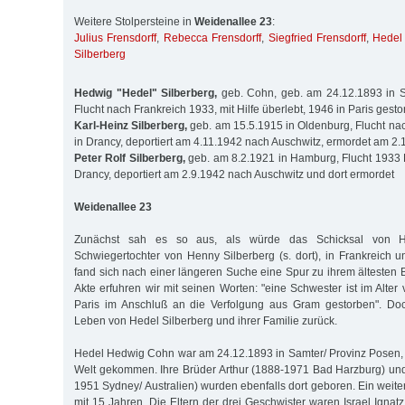
Weitere Stolpersteine in
Weidenallee 23
:
Julius Frensdorff
,
Rebecca Frensdorff
,
Siegfried Frensdorff
,
Hedel 
Silberberg
Hedwig "Hedel" Silberberg,
geb. Cohn, geb. am 24.12.1893 in S
Flucht nach Frankreich 1933, mit Hilfe überlebt, 1946 in Paris gest
Karl-Heinz Silberberg,
geb. am 15.5.1915 in Oldenburg, Flucht nach
in Drancy, deportiert am 4.11.1942 nach Auschwitz, ermordet am 2
Peter Rolf Silberberg,
geb. am 8.2.1921 in Hamburg, Flucht 1933 Fr
Drancy, deportiert am 2.9.1942 nach Auschwitz und dort ermordet
Weidenallee 23
Zunächst sah es so aus, als würde das Schicksal von He
Schwiegertochter von Henny Silberberg (s. dort), in Frankreich u
fand sich nach einer längeren Suche eine Spur zu ihrem ältesten B
Akte erfuhren wir mit seinen Worten: "eine Schwester ist im Alte
Paris im Anschluß an die Verfolgung aus Gram gestorben". Doc
Leben von Hedel Silberberg und ihrer Familie zurück.
Hedel Hedwig Cohn war am 24.12.1893 in Samter/ Provinz Posen, 
Welt gekommen. Ihre Brüder Arthur (1888-1971 Bad Harzburg) un
1951 Sydney/ Australien) wurden ebenfalls dort geboren. Ein weiter
mit 15 Jahren. Die Eltern der drei Geschwister waren Israel Ignat