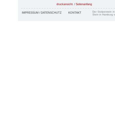
druckansicht
/
Seitenanfang
Der Stolperstein i
IMPRESSUM / DATENSCHUTZ
KONTAKT
Stein in Hamburg v