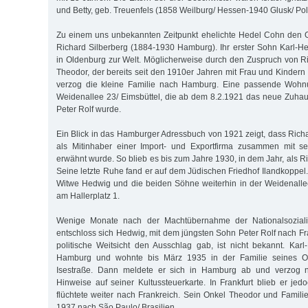
und Betty, geb. Treuenfels (1858 Weilburg/ Hessen-1940 Glusk/ Pol
Zu einem uns unbekannten Zeitpunkt ehelichte Hedel Cohn den
Richard Silberberg (1884-1930 Hamburg). Ihr erster Sohn Karl-
in Oldenburg zur Welt. Möglicherweise durch den Zuspruch von R
Theodor, der bereits seit den 1910er Jahren mit Frau und Kindern
verzog die kleine Familie nach Hamburg. Eine passende Wohnu
Weidenallee 23/ Eimsbüttel, die ab dem 8.2.1921 das neue Zuha
Peter Rolf wurde.
Ein Blick in das Hamburger Adressbuch von 1921 zeigt, dass Richa
als Mitinhaber einer Import- und Exportfirma zusammen mit s
erwähnt wurde. So blieb es bis zum Jahre 1930, in dem Jahr, als Ri
Seine letzte Ruhe fand er auf dem Jüdischen Friedhof Ilandkoppel
Witwe Hedwig und die beiden Söhne weiterhin in der Weidenallee,
am Hallerplatz 1.
Wenige Monate nach der Machtübernahme der Nationalsozial
entschloss sich Hedwig, mit dem jüngsten Sohn Peter Rolf nach Fr
politische Weitsicht den Ausschlag gab, ist nicht bekannt. Karl-
Hamburg und wohnte bis März 1935 in der Familie seines O
Isestraße. Dann meldete er sich in Hamburg ab und verzog na
Hinweise auf seiner Kultussteuerkarte. In Frankfurt blieb er jed
flüchtete weiter nach Frankreich. Sein Onkel Theodor und Famili
1937 nach São Paulo/ Brasilien.