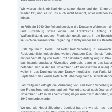
Wir wissen nicht, ob Karl-Heinz seine Mutter und den jüngeren
wieder traf, und es ist uns auch nicht bekannt, unter welchen 
lebten.
Im Frühjahr 1940 überfiel und besetzte die Deutsche Wehrmacht di
und Luxemburg sowie einen Teil Frankreichs. Anfang Ju
Waffenstillstand, wodurch Frankreich geteilt wurde, in die Besetz
ließ sich die französische Regierung in Vichy nieder, bis zur Bese
Erste Spuren zu Hedel und Peter Rolf Silberberg in Frankreich
Residentenliste, jedoch ohne weitere Angaben. Das nächste "Lebe
mit der Verhaftung von Peter Rolf Silberberg Anfang August 1942
das Internierungslager Rivesaltes verbracht, dann in das Lag
befanden sich in der bis November 1942 unbesetzten (Freien) Z
weiter in das Durchgangslager Drancy, nordöstlich von Paris. M
September 1942 wurde Peter Rolf Silberberg nach Auschwitz deport
Fast zeitgleich erfolgte die Verhaftung von Karl Heinz Silberberg i
der Freien Zone gelegen, und sein Weitertransport nach Drancy. V
November 1942 in das Vernichtungslager Auschwitz deportiert,
1942 ermordet wurde.
Wo und wie Hedel Silberberg überlebt hat und wie sie nach der