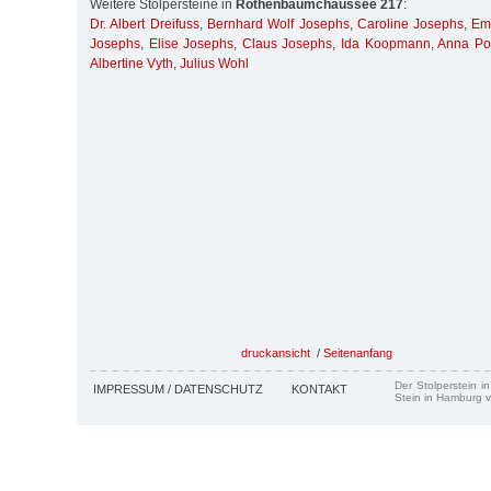
Weitere Stolpersteine in
Rothenbaumchaussee 217
:
Dr. Albert Dreifuss
,
Bernhard Wolf Josephs
,
Caroline Josephs
,
Em
Josephs
,
Elise Josephs
,
Claus Josephs
,
Ida Koopmann
,
Anna Po
Albertine Vyth
,
Julius Wohl
druckansicht
/
Seitenanfang
Der Stolperstein i
IMPRESSUM / DATENSCHUTZ
KONTAKT
Stein in Hamburg v