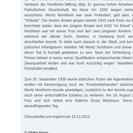
Vorstand der Nordheim-Stiftung tätig. Er genoss hohes Ansehen
Patriotischen Gesellschaft, bis diese ihn 1935 wegen seine
ausschloss. Moritz Nordheim war zwar Protestant, galt aber, 
"Volljude". Die beiden Brüder gingen bereits 1933 nach Paris ins Ex
berichtete später, dass der jüngere Bruder dort 1942 "im Elend" 
Nordheim war mit seiner Frau und den zwei jüngeren Kindern 
während der älteste Sohn, Günther, in Hamburg noch sei
abschließen konnte. Er blieb auch danach in der Stadt, und ko
jüdischen Arbeitgebern arbeiten. Mit Moritz Nordheim und seiner 
deren Tod in Kontakt geblieben zu sein. Nach der Schließung d
Firmen bekam er keine seiner Qualifikation entsprechende Arbei
Zwangsarbeit leisten und war auch kurzzeitig wegen "staatsfei
Fuhlsbüttel inhaftiert.
Zum 30. September 1938 wurde jüdischen Ärzten die Approbation
durften mit Genehmigung noch als "Krankenbehandler" jüdische
Moritz Nordheim musste gewärtigen, zusätzlich zu den bereits z
auch seine wirtschaftliche Existenz zu verlieren. Am 18. August 
Frau und sich selbst eine tödliche Dosis Morphium. Seine
darauffolgenden Tag.
Überarbeitet und ergänzt am 10.12.2012
© Ulrike Sparr