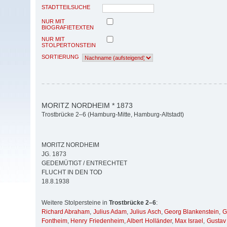
STADTTEILSUCHE
NUR MIT
BIOGRAFIETEXTEN
NUR MIT
STOLPERTONSTEIN
SORTIERUNG
MORITZ NORDHEIM * 1873
Trostbrücke 2–6 (Hamburg-Mitte, Hamburg-Altstadt)
MORITZ NORDHEIM
JG. 1873
GEDEMÜTIGT / ENTRECHTET
FLUCHT IN DEN TOD
18.8.1938
Weitere Stolpersteine in
Trostbrücke 2–6
:
Richard Abraham
,
Julius Adam
,
Julius Asch
,
Georg Blankenstein
,
G
Fontheim
,
Henry Friedenheim
,
Albert Holländer
,
Max Israel
,
Gustav