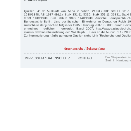
Quellen: 4; 5; Auskunft von Anna v. Villiez, 21.03.2008; StaHH 331-5, 
1938/1348; AB 1937 (Bd.1); StaH 351-11 5315; StaH 351-11 39831; StaH 
9899 1139/1938; StaH 332-5 9899 1140/1938; Amtliche Fernsprechbüc
Bundesarchiv Berlin, Liste der jüdischen Einwohner im Deutschen Reich 1
Ausschluss der jüdischen Mitglieder 1935, Hamburg 2007, S. 83; Eduard Seidl
entrechtet – geflohen – ermordet, Basel 2007; http://www.dasjuedischeha
marcus; www.nordheimstiftung.de; Mail Ralph E. Baer an die Autorin, 1.12.2008
Zur Nummerierung häufig genutzter Quellen siehe Link "Recherche und Quelle
druckansicht
/
Seitenanfang
Der Stolperstein i
IMPRESSUM / DATENSCHUTZ
KONTAKT
Stein in Hamburg v