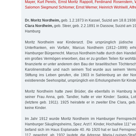
Mayer
,
Kurt Perels
,
Ernst Moritz Rappolt
,
Ferdinand Rosenstern
,
Salomon Siegmund Schlomer
,
Ernst Werner
,
Heinrich Wohlwill
,
Alfr
Dr. Moritz Nordheim,
geb. 1.2.1873 in Kassel, Suizid am 18.8.193
Clara Nordheim,
geb. Steer, geb. 2.2.1891 in Dassow, Suizid am 1
Hamburg
Moritz Nordheim war Kinderarzt. Die ursprünglich jüdische
Unterfranken, ein Vorfahr, Marcus Nordheim (1812–1899) erhi
Hamburger Bürgerrecht. Marcus Nordheim hatte durch den Handel
ein großes Vermögen erworben, das er zu großen Teilen für wohltät
finanzierte er unter anderem den Bau der Israelitischen Töchters
Karolinenstraße und nach seinem Tod wurde aus seinem Vermä
Stiftung ins Leben gerufen, die 1903 in Sahlenburg an der N
existierende Seehospital, ursprünglich ein Erholungsheim für Kinde
Moritz Nordheim hatte zwei Brüder, die ebenfalls in Hamburg 
seiner Frau Anna, geb. Tandler, hatte er vier Kinder: Saskia, Lo
(letztere geb. 1911). 1925 heiratete er in zweiter Ehe Clara, geb. 
keine Kinder.
Im Jahr 1912 wurde Moritz Nordheim im Hamburger Fernsprechbuc
Hamburger Säuglingsheims, Spez. Arzt f. Kinder, Hochallee 111" ve
befand sich im Haus Esplanade 40. Ab 1920 hat er laut Fernsprec
117 gewohnt, ab 1932 lautete die Adresse Maria-Louisen-Stra