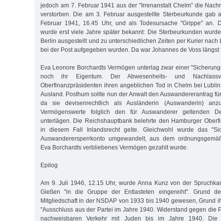
jedoch am 7. Februar 1941 aus der "Irrenanstalt Chelm" die Nachr
verstorben. Die am 3. Februar ausgestellte Sterbeurkunde gab 
Februar 1941, 16.45 Uhr, und als Todesursache "Grippe" an. 
wurde erst viele Jahre später bekannt: Die Sterbeurkunden wurden
Berlin ausgestellt und zu unterschiedlichen Zeiten per Kurier nach 
bei der Post aufgegeben wurden. Da war Johannes de Voss längst t
Eva Leonore Borchardts Vermögen unterlag zwar einer "Sicherun
noch ihr Eigentum. Der Abwesenheits- und Nachlassve
Oberfinanzpräsidenten ihren angeblichen Tod in Chelm bei Lublin 
Ausland. Posthum sollte nun der Anwalt den Auswandererantrag für
da sie devisenrechtlich als Ausländerin (Auswanderin) an
Vermögenswerte folglich den für Auswanderer geltenden De
unterlägen. Die Reichshauptbank belehrte den Hamburger Oberfi
in diesem Fall Inlandsrecht gelte. Gleichwohl wurde das "Si
Auswanderersperrkonto umgewandelt, aus dem ordnungsgemäß 
Eva Borchardts verbliebenes Vermögen gezahlt wurde.
Epilog
Am 9. Juli 1946, 12.15 Uhr, wurde Anna Kunz von der Spruchk
Gießen "in die Gruppe der Entlasteten eingereiht". Grund de
Mitgliedschaft in der NSDAP von 1933 bis 1940 gewesen, Grund ih
"Ausschluss aus der Partei im Jahre 1940. Widerstand gegen die P
nachweisbaren Verkehr mit Juden bis im Jahre 1940. Die 