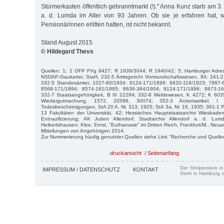
Stürmerkasten öffentlich gebranntmarkt (!)." Anna Kunz starb am 3.
a. d. Lumda im Alter von 93 Jahren. Ob sie je erfahren hat, w
Pensionärinnen erlitten hatten, ist nicht bekannt.
Stand August 2015
© Hildegard Thevs
Quellen: 1; 2 OFP FVg 8427; R 1939/3044, R 1940/42; 5; Hamburger Adre
NSDAP-Gaukartei; StaH, 232-5 Amtsgericht Vormundschaftswesen, 94; 241-2 
332-5 Standesämter, 1027-60/1934; 9124-171/1896; 6620-118/1923; 7987-
8568-171/1894; 8574-181/1895; 8636-364/1904; 9124-171/1896; 9873-16
332-7 Staatsangehörigkeit, B III 22294; 332-8 Meldewesen, K 4272; K 603
Wiedergutmachung, 1572, 20586, 30074; 352-3 Ärztematrikel, 
Todesbescheinigungen, StA 20 A, Nr. 313, 1925; StA 3a, Nr. 16, 1935; 361-1 P
13 Fakultäten der Universität, 42; Hessisches Hauptstaatsarchiv Wiesbaden
Entnazifizierung; AK Juden Allendorf, Stadtarchiv Allendorf a. d. Lum
Heibertshausen; Klee, Ernst, "Euthanasie" im Dritten Reich, Frankfurt/M., Ne
Mitteilungen von Angehörigen 2014.
Zur Nummerierung häufig genutzter Quellen siehe Link "Recherche und Quelle
druckansicht
/
Seitenanfang
Der Stolperstein i
IMPRESSUM / DATENSCHUTZ
KONTAKT
Stein in Hamburg v