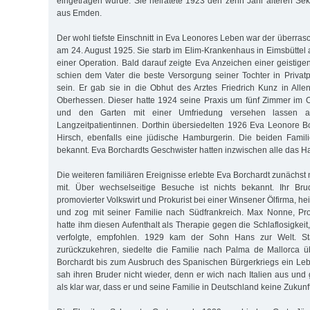
eingetragen wurde. Sie heiratete 1923 den zehn Jahr älteren Sekr
aus Emden.
Der wohl tiefste Einschnitt in Eva Leonores Leben war der überras
am 24. August 1925. Sie starb im Elim-Krankenhaus in Eimsbüttel 
einer Operation. Bald darauf zeigte Eva Anzeichen einer geistige
schien dem Vater die beste Versorgung seiner Tochter in Privatp
sein. Er gab sie in die Obhut des Arztes Friedrich Kunz in All
Oberhessen. Dieser hatte 1924 seine Praxis um fünf Zimmer im 
und den Garten mit einer Umfriedung versehen lassen a
Langzeitpatientinnen. Dorthin übersiedelten 1926 Eva Leonore 
Hirsch, ebenfalls eine jüdische Hamburgerin. Die beiden Famil
bekannt. Eva Borchardts Geschwister hatten inzwischen alle das H
Die weiteren familiären Ereignisse erlebte Eva Borchardt zunächst
mit. Über wechselseitige Besuche ist nichts bekannt. Ihr Br
promovierter Volkswirt und Prokurist bei einer Winsener Ölfirma, he
und zog mit seiner Familie nach Südfrankreich. Max Nonne, Pro
hatte ihm diesen Aufenthalt als Therapie gegen die Schlaflosigkeit,
verfolgte, empfohlen. 1929 kam der Sohn Hans zur Welt. St
zurückzukehren, siedelte die Familie nach Palma de Mallorca ü
Borchardt bis zum Ausbruch des Spanischen Bürgerkriegs ein Leb
sah ihren Bruder nicht wieder, denn er wich nach Italien aus und
als klar war, dass er und seine Familie in Deutschland keine Zukunft