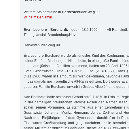
AKTION T4
Weitere Stolpersteine in
Harvestehuder Weg 99
:
Wilhelm Benjamin
Eva Leonore Borchardt,
geb. 18.2.1905 in Alt-Rahlstedt,
Tötungsanstalt Brandenburg/Havel
Hervestehuder Weg 99
Eva Leonore Borchardt wurde als jüngstes Kind des Kaufmanns Iv
seiner Ehefrau Martha, geb. Hildesheim, in eine große Familie hine
beide aus jüdischen Familien stammend, hatten am 23. April 1895 
Evas Geschwister Grete (15.1.1896), Else (21.4.1897), Hans 
(4.11.1900) waren in Hamburg zur Welt gekommen, bevor die Fam
in das damals noch preußische Alt-Rahlstedt zog. Dort wurde Ev
geboren. Familie Borchardt erwarb in Grubes Allee 24 eine geräumi
Ivan Borchardt hatte bei seiner Geburt am 9.7.1870 in Exin im Re
in der damaligen preußischen Provinz Posen den Namen Isaac e
später seinen Vornamen. Er stammte aus einer Lehrerfamilie u
Geschwister Johanna, Moritz, Hermann, Julius, Zerline und Hug
Nach dem Einjährigen auf dem Gymnasium durchlief er in Pose
Eisenwaren-Großhandlung und ging, nachdem er sie beendet ha
seiner Militärdienstpflicht zu genügen, diente er 1877 freiwillig