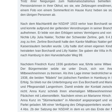
Trotz ihrer Neigungen zum Nationalsozialismus behielten
Pensionärinnen in ihrer Obhut, wo sie, wie Zeitzeugen erwähnen, 
einem Foto von einem Sommerfest im Hause Kunz heben sie sic
den übrigen Personen ab.
Nach dem Machtantritt der NSDAP 1933 verlor Ivan Borchardt se
und konnte aufgrund der geltenden Verordnungen in seiner Branch
aufnehmen. Er lebte von den Erträgen seines Vermögens und von
Nichte Lilly Julia Nakler, Tochter der Schwester Zerline, geb. 9.4.
zog zu ihm. Zerline Borchardt hatte den Kantor Matthias Nakler ge
Kaiserslautern berufen wurde. Lilly hatte dort einen eigenen Kin
heirateten Ivan Borchardt und Lilly Nakler. Sie gaben die Villa in 
nach Hamburg in den Harvestehuder Weg 99.
Nachdem Friedrich Kunz 1936 gestorben war, führte seine Witwe 
Der Bürgermeister setzte sie unter Druck, sich von ihr
Mitbewohnerinnen zu trennen. Als ihre Lage immer bedrohlicher w
1938, die beiden "Mädels" bei jüdischen Familien in Hamburg in
Erfolg. So blieb nur die Unterbringung von Eva Borchardt und Maria
und Pflegeanstalt Langenhorn. Damit endete der Kontakt zwisc
nicht. Anna Kunz schrieb ihren ehemaligen Mitbewohnerinnen
Päckchen mit Lebensmitteln. Nachdem eines an Marianne Hirsch 
Anna Kunz im "Stürmerkasten" in Allendorf angeprangert und vo
Partei geladen. Mit einer Verfügung des Ortsgruppenleiters wurde 
4 Abs. 2b der Satzung der NSDAP, in dem es um das Ende der Mi