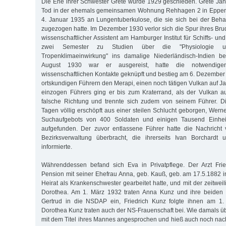
Die Ehe ihrer Schwester Grete wurde 1929 geschieden. Grete Jäni
Tod in der ehemals gemeinsamen Wohnung Rehhagen 2 in Eppendo
4. Januar 1935 an Lungentuberkulose, die sie sich bei der Beh
zugezogen hatte. Im Dezember 1930 verlor sich die Spur ihres Bru
wissenschaftlicher Assistent am Hamburger Institut für Schiffs- un
zwei Semester zu Studien über die "Physiologie u
Tropenklimaeinwirkung" ins damalige Niederländisch-Indien be
August 1930 war er ausgereist, hatte die notwendige
wissenschaftlichen Kontakte geknüpft und bestieg am 6. Dezember 
ortskundigen Führern den Merapi, einen noch tätigen Vulkan auf Ja
einzogen Führers ging er bis zum Kraterrand, als der Vulkan au
falsche Richtung und trennte sich zudem von seinem Führer. D
Tagen völlig erschöpft aus einer steilen Schlucht geborgen, Werne
Suchaufgebots von 400 Soldaten und einigen Tausend Einhei
aufgefunden. Der zuvor entlassene Führer hatte die Nachrich
Bezirksverwaltung überbracht, die ihrerseits Ivan Borchardt 
informierte.
Währenddessen befand sich Eva in Privatpflege. Der Arzt Frie
Pension mit seiner Ehefrau Anna, geb. Kauß, geb. am 17.5.1882 in
Heirat als Krankenschwester gearbeitet hatte, und mit der zeitweili
Dorothea. Am 1. März 1932 traten Anna Kunz und ihre beiden 
Gertrud in die NSDAP ein, Friedrich Kunz folgte ihnen am 1
Dorothea Kunz traten auch der NS-Frauenschaft bei. Wie damals ü
mit dem Titel ihres Mannes angesprochen und hieß auch noch nac