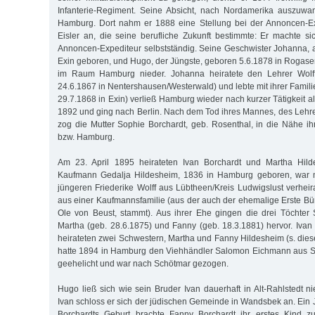
Infanterie-Regiment. Seine Absicht, nach Nordamerika auszuwan
Hamburg. Dort nahm er 1888 eine Stellung bei der Annoncen-Ex
Eisler an, die seine berufliche Zukunft bestimmte: Er machte sic
Annoncen-Expediteur selbstständig. Seine Geschwister Johanna, al
Exin geboren, und Hugo, der Jüngste, geboren 5.6.1878 in Rogasen
im Raum Hamburg nieder. Johanna heiratete den Lehrer Wolff/
24.6.1867 in Nentershausen/Westerwald) und lebte mit ihrer Familie 
29.7.1868 in Exin) verließ Hamburg wieder nach kurzer Tätigkeit al
1892 und ging nach Berlin. Nach dem Tod ihres Mannes, des Lehr
zog die Mutter Sophie Borchardt, geb. Rosenthal, in die Nähe ih
bzw. Hamburg.
Am 23. April 1895 heirateten Ivan Borchardt und Martha Hilde
Kaufmann Gedalja Hildesheim, 1836 in Hamburg geboren, war m
jüngeren Friederike Wolff aus Lübtheen/Kreis Ludwigslust verheir
aus einer Kaufmannsfamilie (aus der auch der ehemalige Erste B
Ole von Beust, stammt). Aus ihrer Ehe gingen die drei Töchter 
Martha (geb. 28.6.1875) und Fanny (geb. 18.3.1881) hervor. Iva
heirateten zwei Schwestern, Martha und Fanny Hildesheim (s. dies
hatte 1894 in Hamburg den Viehhändler Salomon Eichmann aus S
geehelicht und war nach Schötmar gezogen.
Hugo ließ sich wie sein Bruder Ivan dauerhaft in Alt-Rahlstedt n
Ivan schloss er sich der jüdischen Gemeinde in Wandsbek an. Ein
Borchardts Geburt brachte Fanny Borchardt ihr erstes Kind zu