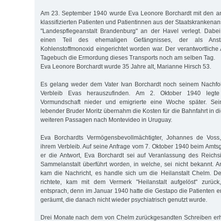
Am 23. September 1940 wurde Eva Leonore Borchardt mit den an
klassifizierten Patienten und Patientinnen aus der Staatskrankenan
"Landespflegeanstalt Brandenburg" an der Havel verlegt. Dabe
einen Teil des ehemaligen Gefängnisses, der als Anst
Kohlenstoffmonoxid eingerichtet worden war. Der verantwortliche 
Tagebuch die Ermordung dieses Transports noch am selben Tag.
Eva Leonore Borchardt wurde 35 Jahre alt, Marianne Hirsch 53.
Es gelang weder dem Vater Ivan Borchardt noch seinem Nachfo
Verbleib Evas herauszufinden. Am 2. Oktober 1940 legte
Vormundschaft nieder und emigrierte eine Woche später. Sein
lebender Bruder Moritz übernahm die Kosten für die Bahnfahrt in 
weiteren Passagen nach Montevideo in Uruguay.
Eva Borchardts Vermögensbevollmächtigter, Johannes de Voss,
ihrem Verbleib. Auf seine Anfrage vom 7. Oktober 1940 beim Amtsg
er die Antwort, Eva Borchardt sei auf Veranlassung des Reichs
Sammelanstalt überführt worden, in welche, sei nicht bekannt.
kam die Nachricht, es handle sich um die Heilanstalt Chelm. Der
richtete, kam mit dem Vermerk "Heilanstalt aufgelöst" zurüc
entsprach, denn im Januar 1940 hatte die Gestapo die Patienten e
geräumt, die danach nicht wieder psychiatrisch genutzt wurde.
Drei Monate nach dem von Chelm zurückgesandten Schreiben erh