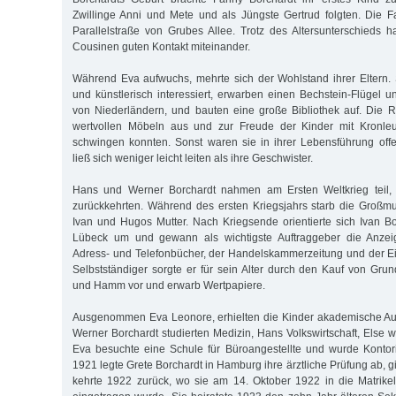
Zwillinge Anni und Mete und als Jüngste Gertrud folgten. Die F
Parallelstraße von Grubes Allee. Trotz des Altersunterschieds 
Cousinen guten Kontakt miteinander.
Während Eva aufwuchs, mehrte sich der Wohlstand ihrer Eltern.
und künstlerisch interessiert, erwarben einen Bechstein-Flügel 
von Niederländern, und bauten eine große Bibliothek auf. Die R
wertvollen Möbeln aus und zur Freude der Kinder mit Kronleu
schwingen konnten. Sonst waren sie in ihrer Lebensführung off
ließ sich weniger leicht leiten als ihre Geschwister.
Hans und Werner Borchardt nahmen am Ersten Weltkrieg teil, 
zurückkehrten. Während des ersten Kriegsjahrs starb die Großmu
Ivan und Hugos Mutter. Nach Kriegsende orientierte sich Ivan Bo
Lübeck um und gewann als wichtigste Auftraggeber die Anzeig
Adress- und Telefonbücher, der Handelskammerzeitung und der E
Selbstständiger sorgte er für sein Alter durch den Kauf von Gru
und Hamm vor und erwarb Wertpapiere.
Ausgenommen Eva Leonore, erhielten die Kinder akademische Au
Werner Borchardt studierten Medizin, Hans Volkswirtschaft, Else 
Eva besuchte eine Schule für Büroangestellte und wurde Kontori
1921 legte Grete Borchardt in Hamburg ihre ärztliche Prüfung ab,
kehrte 1922 zurück, wo sie am 14. Oktober 1922 in die Matrike