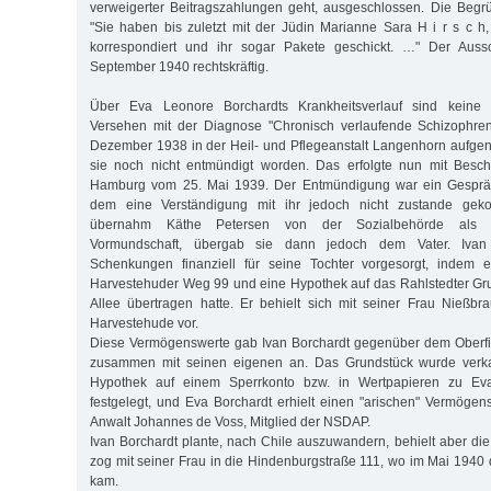
verweigerter Beitragszahlungen geht, ausgeschlossen. Die Begr
"Sie haben bis zuletzt mit der Jüdin Marianne Sara H i r s c h
korrespondiert und ihr sogar Pakete geschickt. …" Der Aus
September 1940 rechtskräftig.
Über Eva Leonore Borchardts Krankheitsverlauf sind keine E
Versehen mit der Diagnose "Chronisch verlaufende Schizophre
Dezember 1938 in der Heil- und Pflegeanstalt Langenhorn aufge
sie noch nicht entmündigt worden. Das erfolgte nun mit Besch
Hamburg vom 25. Mai 1939. Der Entmündigung war ein Gesprä
dem eine Verständigung mit ihr jedoch nicht zustande gek
übernahm Käthe Petersen von der Sozialbehörde als S
Vormundschaft, übergab sie dann jedoch dem Vater. Ivan 
Schenkungen finanziell für seine Tochter vorgesorgt, indem 
Harvestehuder Weg 99 und eine Hypothek auf das Rahlstedter Gr
Allee übertragen hatte. Er behielt sich mit seiner Frau Nießb
Harvestehude vor.
Diese Vermögenswerte gab Ivan Borchardt gegenüber dem Oberf
zusammen mit seinen eigenen an. Das Grundstück wurde verkau
Hypothek auf einem Sperrkonto bzw. in Wertpapieren zu Ev
festgelegt, und Eva Borchardt erhielt einen "arischen" Vermögen
Anwalt Johannes de Voss, Mitglied der NSDAP.
Ivan Borchardt plante, nach Chile auszuwandern, behielt aber die
zog mit seiner Frau in die Hindenburgstraße 111, wo im Mai 1940 
kam.