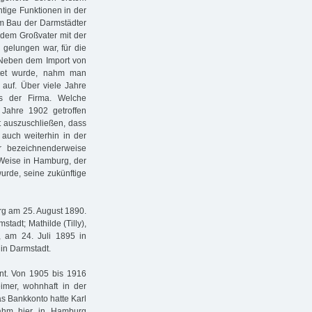
tige Funktionen in der
im Bau der Darmstädter
 dem Großvater mit der
gelungen war, für die
. Neben dem Import von
itet wurde, nahm man
auf. Über viele Jahre
s der Firma. Welche
Jahre 1902 getroffen
ht auszuschließen, dass
auch weiterhin in der
r bezeichnenderweise
 Weise in Hamburg, der
urde, seine zukünftige
rg am 25. August 1890.
tadt; Mathilde (Tilly),
, am 24. Juli 1895 in
 in Darmstadt.
nt. Von 1905 bis 1916
mer, wohnhaft in der
as Bankkonto hatte Karl
ahm hier in Hamburg