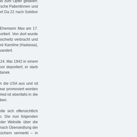
alt zum Opfer gefallen:
ische Patientinnen und
ort Da 22 nach Sobibor
em Ehemann Max am 17.
ortiert. Von dort wurde
uschwitz verbracht und
nd Karoline (Hadassa),
wandert.
24. Mai 1942 in einem
r deportiert; er starb
danek.
in die USA aus und ist
, war promoviert worden
ied ist ebenfalls in die
rben.
e sich offensichtlich
. Die nun folgenden
 der Website über die
nach Übersiedlung der
üchern vermerkt – in