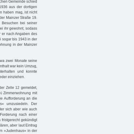
ischen Gemeinde schied
936 aus der dortigen
 haben mag, ist nicht
der Mainzer Straße 19.
i Besuchen bei seiner
ei ihr gewohnt, sodass
ar er nach Angaben des
 sogar bis 1943 in der
Wohnung in der Mainzer
etwa zwei Monate seine
enthalt war kein Umzug,
terhalten und konnte
eder einziehen.
der Zelle 12 gemeldet,
 ½ Zimmerwohnung mit
ie Aufforderung an die
us« umzusiedeln. Der
der sich aber wie auch
r Forderung nach einer
fristgerecht gekündigt
ären, aber laut Eintrag
im »Judenhaus« in der