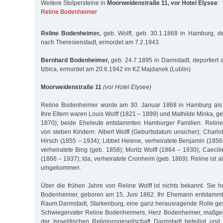
Weitere Stolpersteine in
Moorweidenstraße 11, vor Hotel Elysee
:
Reline Bodenheimer
Reline Bodenheimer,
geb. Wolff, geb. 30.1.1868 in Hamburg, de
nach Theresienstadt, ermordet am 7.2.1943
Bernhard Bodenheimer,
geb. 24.7.1895 in Darmstadt, deportiert 
Izbica, ermordet am 20.6.1942 im KZ Majdanek (Lublin)
Moorweidenstraße 11
(vor Hotel Elysee)
Reline Bodenheimer wurde am 30. Januar 1868 in Hamburg als 
Ihre Eltern waren Louis Wolff (1821 – 1899) und Mathilde Minka, 
1870); beide Eheleute entstammten Hamburger Familien. Reline
von sieben Kindern: Albert Wolff (Geburtsdatum unsicher); Charlo
Hirsch (1855 – 1934); Libbet Helene, verheiratete Benjamin (1856
verheiratete Bing (geb. 1858); Moritz Wolff (1864 – 1930); Caecili
(1866 – 1937); Ida, verheiratete Cronheim (geb. 1869). Reline ist a
umgekommen.
Über die frühen Jahre von Reline Wolff ist nichts bekannt. Sie h
Bodenheimer, geboren am 15. Juni 1862. Ihr Ehemann entstammte
Raum Darmstadt, Starkenburg, eine ganz herausragende Rolle gesp
Schwiegervater Reline Bodenheimers, Herz Bodenheimer, maßge
der Israelitischen Religionsgesellschaft Darmstadt beteiligt un