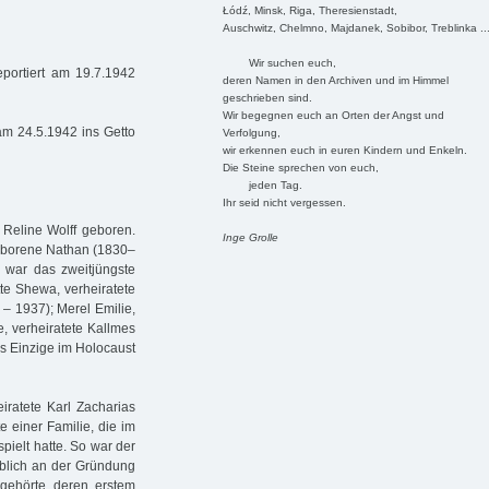
Łódź, Minsk, Riga, Theresienstadt,
Auschwitz, Chelmno, Majdanek, Sobibor, Treblinka ..
Wir suchen euch,
portiert am 19.7.1942
deren Namen in den Archiven und im Himmel
geschrieben sind.
Wir begegnen euch an Orten der Angst und
am 24.5.1942 ins Getto
Verfolgung,
wir erkennen euch in euren Kindern und Enkeln.
Die Steine sprechen von euch,
jeden Tag.
Ihr seid nicht vergessen.
Reline Wolff geboren.
Inge Grolle
geborene Nathan (1830–
 war das zweitjüngste
tte Shewa, verheiratete
 – 1937); Merel Emilie,
e, verheiratete Kallmes
ls Einzige im Holocaust
eiratete Karl Zacharias
 einer Familie, die im
ielt hatte. So war der
blich an der Gründung
d gehörte deren erstem