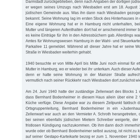
Darmstadt zurückgeblieben, denn nach Angaben der dortigen jüd
er wegen seines Umzugs nach Wiesbaden erst am 18. August 1
jüdischen Gemeinde aus. Was ihn dann nach Wiesbaden gezogen
bekannt. Seine Wohnung lag im ersten Stock des Hinterhauses in 
Eine eigene Wohnung hat er in Hamburg nicht unterhalten, be
Mutter und längeren Aufenthalten dort hat er anscheinend immer b
es keine Einträge für ihn in den Adressbüchern gab. Allerdings w
Amtes für Wohnungswesen Hamburg in der Wahl- und Steuerkartei
Parkallee 11 gemeldet. Während all dieser Jahre hat er seine 
Straße in Wiesbaden weiterhin gehabt.
1940 besuchte er von Mitte April bis Mitte Juni noch einmal für 
Mutter in Hamburg, wo er wieder bei ihr unterkam. Auch dieser Auf
denn er hatte seine Wohnung in der Mainzer Straße aufrech
vermutlich nach seiner Rückkehr nach Wiesbaden dort zunächst wi
Am 24. Juni 1940 hatte der zuständige Zellenwart des Blocks 1 
dass Bernhard Bodenheimer in diesem Haus allein über eine 2
Küche verfüge. Diese Angabe war zu diesem Zeitpunkt faktisch d
Ortsgruppenleitung, Bernhard Bodenheimer in ein »Judenha
Zellenwart war auch an den Vermieter A. Schroth herangetreten, 
bei seinen ebenfalls jüdischen Mietern Schreiber weigerte, de
fristlosen Kündigung nachzukommen. Ob ihm dann doch immerhin 
wurde oder ob Bernhard Bodenheimer selbst auszog, ist nicht zu kl
auf seiner Gestapo-Karteikarte bezog er zum 1. November 1940 