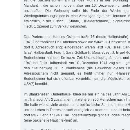
es, die Sachen sollten am 11. des Monats in der Wohnung 
Mandantin, die schon morgen, also am 10. Dezember, umziehe
anzutreffen. Die Wohnung solle bis Ende der Woche ger
Wiedergutmachungsakten ist eine Versteigerung durch Hermann M
ersichtlich, in der 1 Tisch, 3 Stühle, 1 Kleiderschrank, 1 Schreibtis
Tisch, 1 Spiegel zum Verkauf gelangten.
Das Parterre des Hauses Ostmarkstraße 76 (heute Hallerstraße)
1941 Oberrabbiner Dr. Carlebach sowie die Witwe H. Heckscher. I
dort lt. Adressbuch eng; eingetragen waren jetzt »Dr. Israel Car
Israel Halberstadt, Frau T. Sara Goldbarth, Mass[euse], J. Israel R
Bodenheimer hat dort für kurze Zeit Unterschlupf gefunden, un
1941 bei Felix Halberstadt. Am 10. Dezember 1941 zog sie – 
den Steubenweg 36 in Blankenese (die Bewohner dieses H
Adressbüchern nicht genannt, es heißt immer nur »Hansest
Bodenheimer hat sich offenbar vergeblich um die Möglichkeit ei
USA?) bemüht.
Im Blankeneser »Judenhaus« blieb sie nur ein halbes Jahr: Am 1
mit Transport VI / 2 zusammen mit weiteren 800 Menschen nach The
Sie hatte wie so viele andere eine beträchtliche Summe in den »H
um ihr Leben in Theresienstadt erträglich zu machen – und ist bet
dort am 7. Februar 1943. Die Todesfallanzeige gibt als Todesursac
(eine bakterielle Hautinfektion) an.