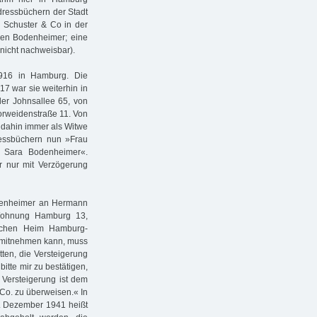
Adressbüchern der Stadt
 Schuster & Co in der
en Bodenheimer; eine
 nicht nachweisbar).
916 in Hamburg. Die
7 war sie weiterhin in
er Johnsallee 65, von
orweidenstraße 11. Von
s dahin immer als Witwe
dressbüchern nun »Frau
e Sara Bodenheimer«.
 nur mit Verzögerung
odenheimer an Hermann
e Wohnung Hamburg 13,
ischen Heim Hamburg-
n mitnehmen kann, muss
tten, die Versteigerung
itte mir zu bestätigen,
 Versteigerung ist dem
 Co. zu überweisen.« In
9. Dezember 1941 heißt