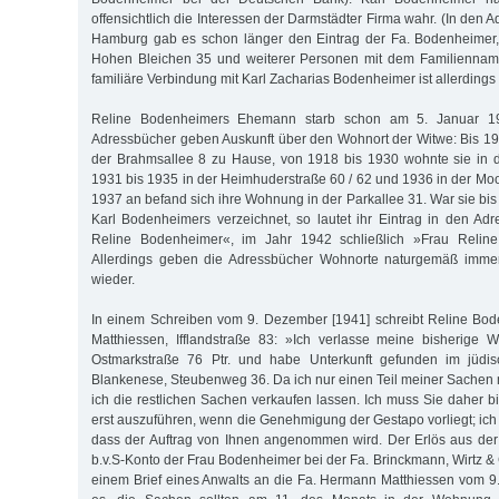
offensichtlich die Interessen der Darmstädter Firma wahr. (In den 
Hamburg gab es schon länger den Eintrag der Fa. Bodenheimer,
Hohen Bleichen 35 und weiterer Personen mit dem Familiennam
familiäre Verbindung mit Karl Zacharias Bodenheimer ist allerdings
Reline Bodenheimers Ehemann starb schon am 5. Januar 1
Adressbücher geben Auskunft über den Wohnort der Witwe: Bis 191
der Brahmsallee 8 zu Hause, von 1918 bis 1930 wohnte sie in d
1931 bis 1935 in der Heimhuderstraße 60 / 62 und 1936 in der Mo
1937 an befand sich ihre Wohnung in der Parkallee 31. War sie bi
Karl Bodenheimers verzeichnet, so lautet ihr Eintrag in den A
Reline Bodenheimer«, im Jahr 1942 schließlich »Frau Relin
Allerdings geben die Adressbücher Wohnorte naturgemäß immer
wieder.
In einem Schreiben vom 9. Dezember [1941] schreibt Reline B
Matthiessen, Ifflandstraße 83: »Ich verlasse meine bisherig
Ostmarkstraße 76 Ptr. und habe Unterkunft gefunden im jüd
Blankenese, Steubenweg 36. Da ich nur einen Teil meiner Sache
ich die restlichen Sachen verkaufen lassen. Ich muss Sie daher bi
erst auszuführen, wenn die Genehmigung der Gestapo vorliegt; ich b
dass der Auftrag von Ihnen angenommen wird. Der Erlös aus der
b.v.S-Konto der Frau Bodenheimer bei der Fa. Brinckmann, Wirtz &
einem Brief eines Anwalts an die Fa. Hermann Matthiessen vom 