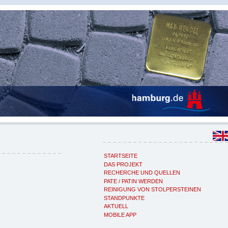
STARTSEITE
DAS PROJEKT
RECHERCHE UND QUELLEN
PATE / PATIN WERDEN
REINIGUNG VON STOLPERSTEINEN
STANDPUNKTE
AKTUELL
MOBILE APP