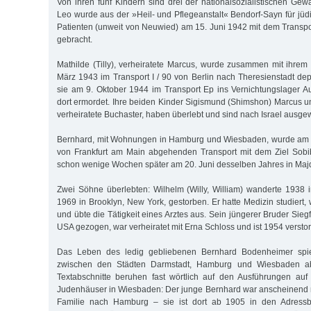
Von ihren fünf Kindern sind drei der nationalsozialistischen Gew
Leo wurde aus der »Heil- und Pflegeanstalt« Bendorf-Sayn für jüd
Patienten (unweit von Neuwied) am 15. Juni 1942 mit dem Transp
gebracht.
Mathilde (Tilly), verheiratete Marcus, wurde zusammen mit ihr
März 1943 im Transport I / 90 von Berlin nach Theresienstadt dep
sie am 9. Oktober 1944 im Transport Ep ins Vernichtungslager A
dort ermordet. Ihre beiden Kinder Sigismund (Shimshon) Marcus u
verheiratete Buchaster, haben überlebt und sind nach Israel ausge
Bernhard, mit Wohnungen in Hamburg und Wiesbaden, wurde am 
von Frankfurt am Main abgehenden Transport mit dem Ziel Sobibo
schon wenige Wochen später am 20. Juni desselben Jahres in Maj
Zwei Söhne überlebten: Wilhelm (Willy, William) wanderte 1938 
1969 in Brooklyn, New York, gestorben. Er hatte Medizin studiert
und übte die Tätigkeit eines Arztes aus. Sein jüngerer Bruder Siegfr
USA gezogen, war verheiratet mit Erna Schloss und ist 1954 versto
Das Leben des ledig gebliebenen Bernhard Bodenheimer spielt
zwischen den Städten Darmstadt, Hamburg und Wiesbaden ab
Textabschnitte beruhen fast wörtlich auf den Ausführungen auf
Judenhäuser in Wiesbaden: Der junge Bernhard war anscheinend 
Familie nach Hamburg – sie ist dort ab 1905 in den Adressb