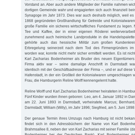
Vorstand an. Aber auch andere Mitglieder der Familie nahmen wich
dortigen Gemeinde wahr und engagierten sich auch finanziell be
Synagoge im Jahr 1873. Dies war auch deshalb möglich, weil es
1868 gegründeten Großhandlung für Getreide und Kolonialwaren 
große Familie ein sicheres wirtschaftliches Fundament zu legen
Tee und Kaffee, der in einer eigenen Rösterei weiterverarbe
zunehmend auch heimische Landprodukte in die Handelspalette 
gehörte auch das hessische Militär zum großen Kundenkrei
Erbregelung seinerzeit nach dem Tod des Firmengründers im 
worden war, konnte nicht mehr sicher ermittelt werden. Es ist nic
Karl Zacharias Bodenheimer als Bruder des neuen Eigentümers 
Firma aktiv war – seine damalige Anschrift in Darmstadt wa
identisch mit der Geschäftsadresse der Firma –, und er auf diese
Hafenstadt, in der ein Großteil der Kolonialwaren umgeschlagen w
Frau, die Hamburgerin Reline Wolff kennengelernt hatte.
Reline Wolff und Karl Zacharias Bodenheimer heirateten in Hambu
Fünf Kinder wurden ihnen geboren: Leo, am 4. Januar 1892 in Darms
am 22. Juni 1893 in Darmstadt, verheiratete Marcus; Bernhard
Darmstadt; William (Willy), im Jahr 1896; Siegfried, am 5. Juni 1898
Der genaue Termin ihres Umzugs nach Hamburg ist nicht bekan
findet sich in den Adressbüchern der Name von Karl Bodenhei
Brahmsallee 8, neben der von Karl Zacharias mit seiner Familie (d
Bodenheimer bei der Deutschen Bank). Karl Bodenheimer n