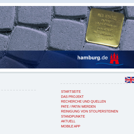
STARTSEITE
DAS PROJEKT
RECHERCHE UND QUELLEN
PATE / PATIN WERDEN
REINIGUNG VON STOLPERSTEINEN
STANDPUNKTE
AKTUELL
MOBILE APP