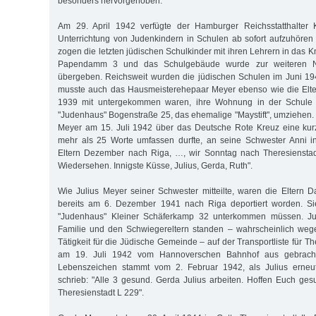
besonders hervorgehoben.
Am 29. April 1942 verfügte der Hamburger Reichsstatthalter 
Unterrichtung von Judenkindern in Schulen ab sofort aufzuhören
zogen die letzten jüdischen Schulkinder mit ihren Lehrern in da
Papendamm 3 und das Schulgebäude wurde zur weiteren N
übergeben. Reichsweit wurden die jüdischen Schulen im Juni 19
musste auch das Hausmeisterehepaar Meyer ebenso wie die Elter
1939 mit untergekommen waren, ihre Wohnung in der Schule
"Judenhaus" Bogenstraße 25, das ehemalige "Maystift", umziehen. 
Meyer am 15. Juli 1942 über das Deutsche Rote Kreuz eine kurz
mehr als 25 Worte umfassen durfte, an seine Schwester Anni in
Eltern Dezember nach Riga, …, wir Sonntag nach Theresiensta
Wiedersehen. Innigste Küsse, Julius, Gerda, Ruth".
Wie Julius Meyer seiner Schwester mitteilte, waren die Eltern
bereits am 6. Dezember 1941 nach Riga deportiert worden. Si
"Judenhaus" Kleiner Schäferkamp 32 unterkommen müssen. Jul
Familie und den Schwiegereltern standen – wahrscheinlich wege
Tätigkeit für die Jüdische Gemeinde – auf der Transportliste für Th
am 19. Juli 1942 vom Hannoverschen Bahnhof aus gebracht 
Lebenszeichen stammt vom 2. Februar 1942, als Julius erneu
schrieb: "Alle 3 gesund. Gerda Julius arbeiten. Hoffen Euch ges
Theresienstadt L 229".