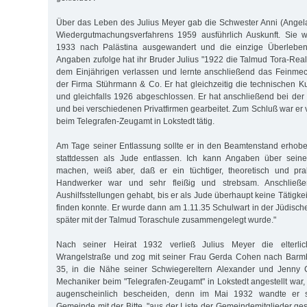
Über das Leben des Julius Meyer gab die Schwester Anni (Angel
Wiedergutmachungsverfahrens 1959 ausführlich Auskunft. Sie w
1933 nach Palästina ausgewandert und die einzige Überlebend
Angaben zufolge hat ihr Bruder Julius "1922 die Talmud Tora-Rea
dem Einjährigen verlassen und lernte anschließend das Feinme
der Firma Stührmann & Co. Er hat gleichzeitig die technischen Ku
und gleichfalls 1926 abgeschlossen. Er hat anschließend bei de
und bei verschiedenen Privatfirmen gearbeitet. Zum Schluß war er 
beim Telegrafen-Zeugamt in Lokstedt tätig.
Am Tage seiner Entlassung sollte er in den Beamtenstand erhob
stattdessen als Jude entlassen. Ich kann Angaben über seine
machen, weiß aber, daß er ein tüchtiger, theoretisch und prak
Handwerker war und sehr fleißig und strebsam. Anschließ
Aushilfsstellungen gehabt, bis er als Jude überhaupt keine Tätigke
finden konnte. Er wurde dann am 1.11.35 Schulwart in der Jüdisc
später mit der Talmud Toraschule zusammengelegt wurde."
Nach seiner Heirat 1932 verließ Julius Meyer die elterl
Wrangelstraße und zog mit seiner Frau Gerda Cohen nach Barm
35, in die Nähe seiner Schwiegereltern Alexander und Jenny 
Mechaniker beim "Telegrafen-Zeugamt" in Lokstedt angestellt war,
augenscheinlich bescheiden, denn im Mai 1932 wandte er s
Gemeinde mit der Bitte, "aus der Liste der Gemeindemitglieder ge