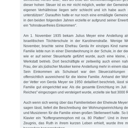
dieser hohen Steuer ist es mir nicht möglich, weiter der Gemei
eigenen Verhältnisse liegen sehr schlecht und ich habe auch
unterstützen". Daraufhin hatte er nur noch eine ermäßigte Gemein
in den beiden folgenden Jahren erzielte er aufgrund seiner Erwer
ein "lohnsteuerfreies Einkommen".
Am 1. November 1935 bekam Julius Meyer eine Anstellung al
Israelitischen Töchterschule in der Karolinenstraße. Wenige 
November, brachte seine Ehefrau Gerda ihr einziges Kind name
Familie lebte nun in einer Dienstwohnung in der Schule, in der der
wie er auf seiner Steuerkarte geführt wurde, auch eine kleine, 
Werkstatt betrieb. Dort beschäftigte er zeitweilig auch einen n
Frau, der als jüdischer Musiker keine Anstellung mehr in einem staa
Sein Einkommen als Schulwart war den Steuerzahlungen z
offensichtlich ausreichend für die kleine Familie. Anhand der Wo
der Vetter von Gerda Meyer sie 1950 detailliert beschrieb, lässt 
Familie gut eingerichtet war. Als die gesamte Einrichtung im Jul
Reiches" eingezogen und versteigert wurde, erzielte sie fast 3000 
Auch wenn sich wenig über das Familienleben der Eheleute Meyer 
sagen lässt, liefert die Beschreibung der Wohnungseinrichtung d
und Musizieren für die Familie einen großen Stellenwert hatte. S
Klavier ein "Koffergrammophon mit ca. 80 Platten". Und in ihr
Zeugnis, das Ruth in ihrem kurzen Leben erhielt, wurde ihre 