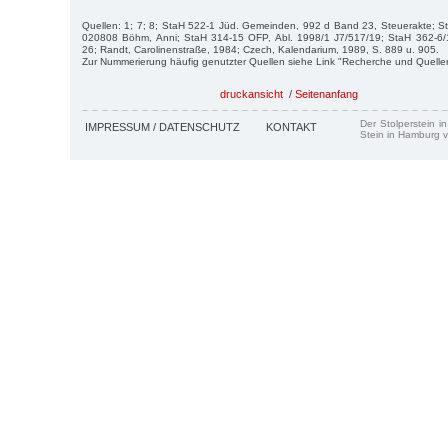
Quellen: 1; 7; 8; StaH 522-1 Jüd. Gemeinden, 992 d Band 23, Steuerakte; S
020808 Böhm, Anni; StaH 314-15 OFP, Abl. 1998/1 J7/517/19; StaH 362-6/
26; Randt, Carolinenstraße, 1984; Czech, Kalendarium, 1989, S. 889 u. 905.
Zur Nummerierung häufig genutzter Quellen siehe Link "Recherche und Quelle
druckansicht
/
Seitenanfang
Der Stolperstein i
IMPRESSUM / DATENSCHUTZ
KONTAKT
Stein in Hamburg v