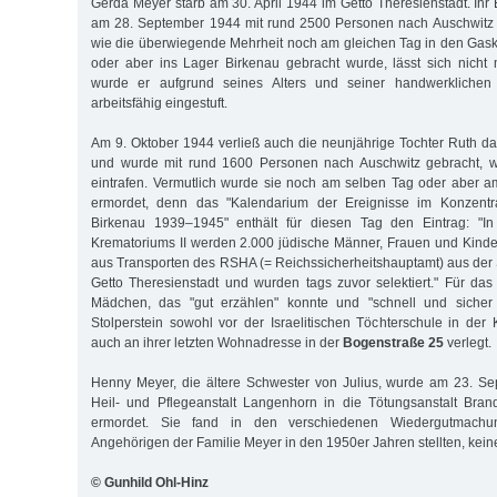
Gerda Meyer starb am 30. April 1944 im Getto Theresienstadt. Ih
am 28. September 1944 mit rund 2500 Personen nach Auschwitz w
wie die überwiegende Mehrheit noch am gleichen Tag in den Gas
oder aber ins Lager Birkenau gebracht wurde, lässt sich nicht 
wurde er aufgrund seines Alters und seiner handwerklichen
arbeitsfähig eingestuft.
Am 9. Oktober 1944 verließ auch die neunjährige Tochter Ruth da
und wurde mit rund 1600 Personen nach Auschwitz gebracht, w
eintrafen. Vermutlich wurde sie noch am selben Tag oder aber 
ermordet, denn das "Kalendarium der Ereignisse im Konzentra
Birkenau 1939–1945" enthält für diesen Tag den Eintrag: "
Krematoriums II werden 2.000 jüdische Männer, Frauen und Kinde
aus Transporten des RSHA (= Reichssicherheitshauptamt) aus de
Getto Theresienstadt und wurden tags zuvor selektiert." Für das
Mädchen, das "gut erzählen" konnte und "schnell und sicher 
Stolperstein sowohl vor der Israelitischen Töchterschule in der 
auch an ihrer letzten Wohnadresse in der
Bogenstraße 25
verlegt.
Henny Meyer, die ältere Schwester von Julius, wurde am 23. S
Heil- und Pflegeanstalt Langenhorn in die Tötungsanstalt Bra
ermordet. Sie fand in den verschiedenen Wiedergutmachun
Angehörigen der Familie Meyer in den 1950er Jahren stellten, kein
© Gunhild Ohl-Hinz