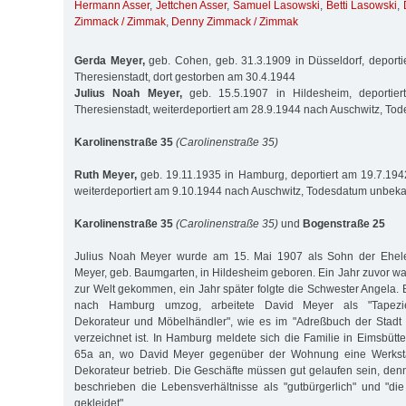
Hermann Asser
,
Jettchen Asser
,
Samuel Lasowski
,
Betti Lasowski
,
Zimmack / Zimmak
,
Denny Zimmack / Zimmak
Gerda Meyer,
geb. Cohen, geb. 31.3.1909 in Düsseldorf, deport
Theresienstadt, dort gestorben am 30.4.1944
Julius Noah Meyer,
geb. 15.5.1907 in Hildesheim, deportie
Theresienstadt, weiterdeportiert am 28.9.1944 nach Auschwitz, T
Karolinenstraße 35
(Carolinenstraße 35)
Ruth Meyer,
geb. 19.11.1935 in Hamburg, deportiert am 19.7.194
weiterdeportiert am 9.10.1944 nach Auschwitz, Todesdatum unbek
Karolinenstraße 35
(Carolinenstraße 35)
und
Bogenstraße 25
Julius Noah Meyer wurde am 15. Mai 1907 als Sohn der Ehel
Meyer, geb. Baumgarten, in Hildesheim geboren. Ein Jahr zuvor w
zur Welt gekommen, ein Jahr später folgte die Schwester Angela. 
nach Hamburg umzog, arbeitete David Meyer als "Tapeziere
Dekorateur und Möbelhändler", wie es im "Adreßbuch der Stadt
verzeichnet ist. In Hamburg meldete sich die Familie in Eimsbütt
65a an, wo David Meyer gegenüber der Wohnung eine Werkstat
Dekorateur betrieb. Die Geschäfte müssen gut gelaufen sein, den
beschrieben die Lebensverhältnisse als "gutbürgerlich" und "di
gekleidet".