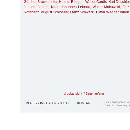
Günther Brackemeier
,
Helmut Büdgen
,
Walter Cardis
,
Karl Drischler
Jensen
,
Johann Kurz
,
Johannes Lehnau
,
Walter Makowski
,
Frit
Rothbarth
,
August Schlösser
,
Franz Schwarzl
,
Elmar Wagner
,
Albert
druckansicht
/
Seitenanfang
Der Stolperstein i
IMPRESSUM / DATENSCHUTZ
KONTAKT
Stein in Hamburg v