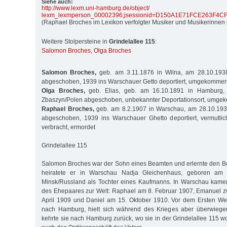
Siehe auch:
http:/
/
www.lexm.uni-hamburg.de/
object/
lexm_lexmperson_00002396;jsessionid=D150A1E71FCE263F4
(Raphael Broches im Lexikon verfolgter Musiker und Musikerinnen 
Weitere Stolpersteine in
Grindelallee 115
:
Salomon Broches
,
Olga Broches
Salomon Broches,
geb. am 3.11.1876 in Wilna, am 28.10.193
abgeschoben, 1939 ins Warschauer Getto deportiert, umgekomme
Olga Broches,
geb. Elias, geb. am 16.10.1891 in Hamburg,
Zbaszyn/Polen abgeschoben, unbekannter Deportationsort, umg
Raphael Broches,
geb. am 8.2.1907 in Warschau, am 28.10.193
abgeschoben, 1939 ins Warschauer Ghetto deportiert, vermutlic
verbracht, ermordet
Grindelallee 115
Salomon Broches war der Sohn eines Beamten und erlernte den Be
heiratete er in Warschau Nadja Gleichenhaus, geboren am 
Minsk/Russland als Tochter eines Kaufmanns. In Warschau kame
des Ehepaares zur Welt: Raphael am 8. Februar 1907, Emanuel z
April 1909 und Daniel am 15. Oktober 1910. Vor dem Ersten Wel
nach Hamburg, hielt sich während des Krieges aber überwiege
kehrte sie nach Hamburg zurück, wo sie in der Grindelallee 115 w