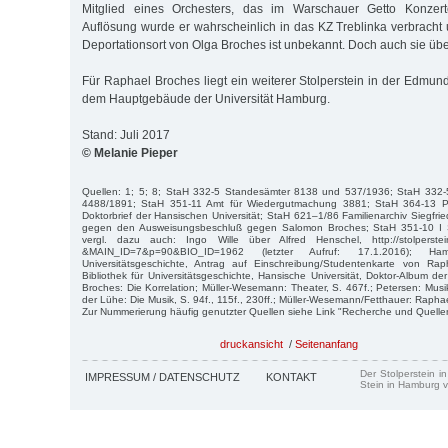
Mitglied eines Orchesters, das im Warschauer Getto Konze
Auflösung wurde er wahrscheinlich in das KZ Treblinka verbracht 
Deportationsort von Olga Broches ist unbekannt. Doch auch sie übe
Für Raphael Broches liegt ein weiterer Stolperstein in der Edmun
dem Hauptgebäude der Universität Hamburg.
Stand: Juli 2017
© Melanie Pieper
Quellen: 1; 5; 8; StaH 332-5 Standesämter 8138 und 537/1936; StaH 332
4488/1891; StaH 351-11 Amt für Wiedergutmachung 3881; StaH 364-13 Ph
Doktorbrief der Hansischen Universität; StaH 621–1/86 Familienarchiv Siegfrie
gegen den Ausweisungsbeschluß gegen Salomon Broches; StaH 351-10 I 
vergl. dazu auch: Ingo Wille über Alfred Henschel, http://stolperstei
&MAIN_ID=7&p=90&BIO_ID=1962 (letzter Aufruf: 17.1.2016); Ham
Universitätsgeschichte, Antrag auf Einschreibung/Studentenkarte von Ra
Bibliothek für Universitätsgeschichte, Hansische Universität, Doktor-Album de
Broches: Die Korrelation; Müller-Wesemann: Theater, S. 467f.; Petersen: Musi
der Lühe: Die Musik, S. 94f., 115f., 230ff.; Müller-Wesemann/Fetthauer: Raphae
Zur Nummerierung häufig genutzter Quellen siehe Link "Recherche und Quelle
druckansicht
/
Seitenanfang
Der Stolperstein i
IMPRESSUM / DATENSCHUTZ
KONTAKT
Stein in Hamburg v