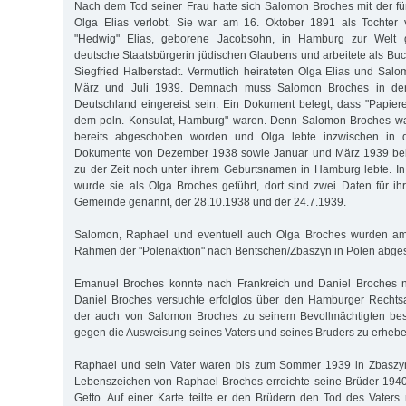
Nach dem Tod seiner Frau hatte sich Salomon Broches mit der f
Olga Elias verlobt. Sie war am 16. Oktober 1891 als Tochter
"Hedwig" Elias, geborene Jacobsohn, in Hamburg zur Welt
deutsche Staatsbürgerin jüdischen Glaubens und arbeitete als Buc
Siegfried Halberstadt. Vermutlich heirateten Olga Elias und Sa
März und Juli 1939. Demnach muss Salomon Broches in der
Deutschland eingereist sein. Ein Dokument belegt, dass "Papie
dem poln. Konsulat, Hamburg" waren. Denn Salomon Broches wa
bereits abgeschoben worden und Olga lebte inzwischen in de
Dokumente von Dezember 1938 sowie Januar und März 1939 bele
zu der Zeit noch unter ihrem Geburtsnamen in Hamburg lebte. In 
wurde sie als Olga Broches geführt, dort sind zwei Daten für i
Gemeinde genannt, der 28.10.1938 und der 24.7.1939.
Salomon, Raphael und eventuell auch Olga Broches wurden am
Rahmen der "Polenaktion" nach Bentschen/Zbaszyn in Polen abge
Emanuel Broches konnte nach Frankreich und Daniel Broches na
Daniel Broches versuchte erfolglos über den Hamburger Rechtsa
der auch von Salomon Broches zu seinem Bevollmächtigten best
gegen die Ausweisung seines Vaters und seines Bruders zu erhebe
Raphael und sein Vater waren bis zum Sommer 1939 in Zbaszyn i
Lebenszeichen von Raphael Broches erreichte seine Brüder 19
Getto. Auf einer Karte teilte er den Brüdern den Tod des Vaters