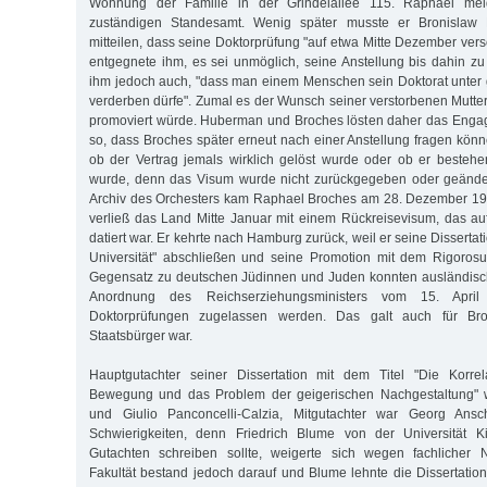
Wohnung der Familie in der Grindelallee 115. Raphael mel
zuständigen Standesamt. Wenig später musste er Bronislaw 
mitteilen, dass seine Doktorprüfung "auf etwa Mitte Dezember ver
entgegnete ihm, es sei unmöglich, seine Anstellung bis dahin zu
ihm jedoch auch, "dass man einem Menschen sein Doktorat unter
verderben dürfe". Zumal es der Wunsch seiner verstorbenen Mutte
promoviert würde. Huberman und Broches lösten daher das Enga
so, dass Broches später erneut nach einer Anstellung fragen könne
ob der Vertrag jemals wirklich gelöst wurde oder ob er bestehe
wurde, denn das Visum wurde nicht zurückgegeben oder geändert
Archiv des Orchesters kam Raphael Broches am 28. Dezember 19
verließ das Land Mitte Januar mit einem Rückreisevisum, das a
datiert war. Er kehrte nach Hamburg zurück, weil er seine Disserta
Universität" abschließen und seine Promotion mit dem Rigoros
Gegensatz zu deutschen Jüdinnen und Juden konnten ausländis
Anordnung des Reichserziehungsministers vom 15. April
Doktorprüfungen zugelassen werden. Das galt auch für Bro
Staatsbürger war.
Hauptgutachter seiner Dissertation mit dem Titel "Die Korre
Bewegung und das Problem der geigerischen Nachgestaltung" w
und Giulio Panconcelli-Calzia, Mitgutachter war Georg Ans
Schwierigkeiten, denn Friedrich Blume von der Universität Ki
Gutachten schreiben sollte, weigerte sich wegen fachlicher Ni
Fakultät bestand jedoch darauf und Blume lehnte die Dissertation