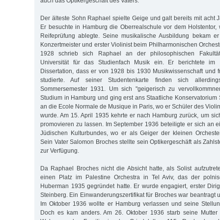
auch das Optikergeschäft des Vaters.
Der älteste Sohn Raphael spielte Geige und galt bereits mit acht
Er besuchte in Hamburg die Oberrealschule vor dem Holstentor,
Reifeprüfung ablegte. Seine musikalische Ausbildung bekam er 
Konzertmeister und erster Violinist beim Philharmonischen Orches
1928 schrieb sich Raphael an der philosophischen Fakultä
Universität für das Studienfach Musik ein. Er berichtete im
Dissertation, dass er von 1928 bis 1930 Musikwissenschaft und f
studierte. Auf seiner Studentenkarte finden sich allerdi
Sommersemester 1931. Um sich "geigerisch zu vervollkommnen"
Studium in Hamburg und ging erst ans Staatliche Konservatorium 
an die Ecole Normale de Musique in Paris, wo er Schüler des Viol
wurde. Am 15. April 1935 kehrte er nach Hamburg zurück, um sic
promovieren zu lassen. Im September 1936 beteiligte er sich a
Jüdischen Kulturbundes, wo er als Geiger der kleinen Orchester
Sein Vater Salomon Broches stellte sein Optikergeschäft als Zahlst
zur Verfügung.
Da Raphael Broches nicht die Absicht hatte, als Solist aufzutre
einen Platz im Palestine Orchestra in Tel Aviv, das der polni
Huberman 1935 gegründet hatte. Er wurde engagiert, erster Dir
Steinberg. Ein Einwanderungszertifikat für Broches war beantragt
Im Oktober 1936 wollte er Hamburg verlassen und seine Stellung
Doch es kam anders. Am 26. Oktober 1936 starb seine Mutter 