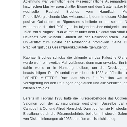
Ablehnung war vermutlich eine wissenschaftliche Auseinander
historischen Musikwissenschaftler Blume und dem Systematiker H
wechselte Raphael Broches vom Hauptfach Musi
Phonetik/Vergleichende Musikwissenschaft, denn in diesen Fäche
positive Gutachten. Im Rigorosum scheiterte er an seinem N
wiederholte die drei Prüfungen im folgenden Jahr erfolgreich u
1938. Am 9. August 1938 wurde er unter dem Rektorat von Adolf
Dekanats von Wilhelm Gundert an der Philosophischen Faku
Universität" zum Doktor der Philosophie promoviert. Seine Dis
Prädikat "gut", das Gesamtprädikat lautete "genügend".
Raphael Broches schickte die Urkunde an das Palestine Orche
wurde wohl ein zweites Mal verlängert, denn man erwartete ihn
dahin wollte er in Hamburg bleiben, um die Drucklegun
beaufsichtigen. Die Dissertation wurde noch 1938 veröffentlich
"MEINER MUTTER!". Doch das Visum für Palästina war mit
Verzögerung bei den Prüfungen abgelaufen und alle Versuche, es
blieben erfolglos.
Bereits im Februar 1938 hatte die Fürsorgebehörde das Optiker
Salomon von der Zulassungsliste gestrichen. Dasselbe traf d
Campbell & Co. und Alfred Henschel. Damit durften sie Hilfsbedür
Erstattung durch die Fürsorgebehörde beliefern. Inwieweit Sal
von Diskriminierungen ab 1933 betroffen war, ist nicht belegt.