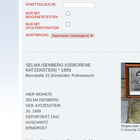
STADTTEILSUCHE
NUR MIT
BIOGRAFIETEXTEN
NUR MIT
STOLPERTONSTEIN
SORTIERUNG
SELMA ISENBERG (GEBORENE
KATZENSTEIN) * 1889
Bornstraße 22 (Eimsbüttel, Rotherbaum)
HIER WOHNTE
SELMA ISENBERG
GEB. KATZENSTEIN
JG. 1889
DEPORTIERT 1942
AUSCHWITZ
Stolperstein
ERMORDET
© Gesche C