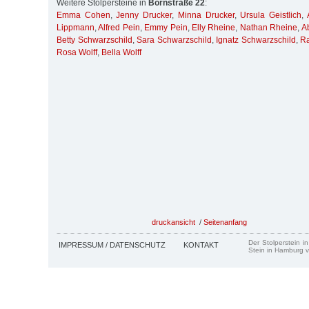
Weitere Stolpersteine in
Bornstraße 22
:
Emma Cohen
,
Jenny Drucker
,
Minna Drucker
,
Ursula Geistlich
,
Lippmann
,
Alfred Pein
,
Emmy Pein
,
Elly Rheine
,
Nathan Rheine
,
A
Betty Schwarzschild
,
Sara Schwarzschild
,
Ignatz Schwarzschild
,
R
Rosa Wolff
,
Bella Wolff
druckansicht
/
Seitenanfang
Der Stolperstein i
IMPRESSUM / DATENSCHUTZ
KONTAKT
Stein in Hamburg v