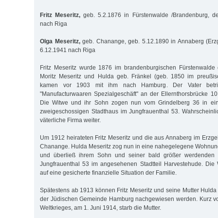
Fritz Meseritz,
geb. 5.2.1876 in Fürstenwalde /Brandenburg, de
nach Riga
Olga Meseritz,
geb. Chanange, geb. 5.12.1890 in Annaberg (Erzge
6.12.1941 nach Riga
Fritz Meseritz wurde 1876 im brandenburgischen Fürstenwalde 
Moritz Meseritz und Hulda geb. Fränkel (geb. 1850 im preußi
kamen vor 1903 mit ihm nach Hamburg. Der Vater betr
"Manufacturwaaren Spezialgeschäft" an der Ellernthorsbrücke 10,
Die Witwe und ihr Sohn zogen nun vom Grindelberg 36 in e
zweigeschossigen Stadthaus im Jungfrauenthal 53. Wahrscheinli
väterliche Firma weiter.
Um 1912 heirateten Fritz Meseritz und die aus Annaberg im Erz
Chanange. Hulda Meseritz zog nun in eine nahegelegene Wohnung
und überließ ihrem Sohn und seiner bald größer werdenden
Jungfrauenthal 53 im angesehenen Stadtteil Harvestehude. Di
auf eine gesicherte finanzielle Situation der Familie.
Spätestens ab 1913 können Fritz Meseritz und seine Mutter Hulda 
der Jüdischen Gemeinde Hamburg nachgewiesen werden. Kurz vo
Weltkrieges, am 1. Juni 1914, starb die Mutter.