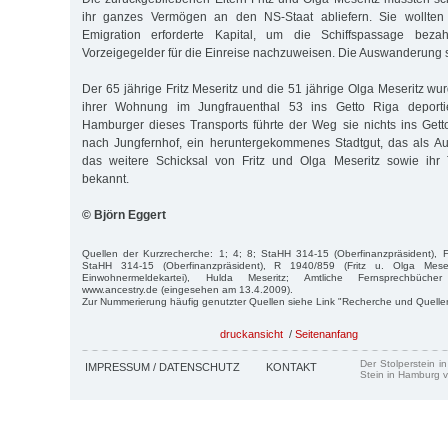
ihr ganzes Vermögen an den NS-Staat abliefern. Sie wollten 
Emigration erforderte Kapital, um die Schiffspassage bez
Vorzeigegelder für die Einreise nachzuweisen. Die Auswanderung s
Der 65 jährige Fritz Meseritz und die 51 jährige Olga Meseritz w
ihrer Wohnung im Jungfrauenthal 53 ins Getto Riga deporti
Hamburger dieses Transports führte der Weg sie nichts ins Gett
nach Jungfernhof, ein heruntergekommenes Stadtgut, das als Au
das weitere Schicksal von Fritz und Olga Meseritz sowie ihr 
bekannt.
© Björn Eggert
Quellen der Kurzrecherche: 1; 4; 8; StaHH 314-15 (Oberfinanzpräsident), 
StaHH 314-15 (Oberfinanzpräsident), R 1940/859 (Fritz u. Olga Meser
Einwohnermeldekartei), Hulda Meseritz; Amtliche Fernsprechbüc
www.ancestry.de (eingesehen am 13.4.2009).
Zur Nummerierung häufig genutzter Quellen siehe Link "Recherche und Quelle
druckansicht
/
Seitenanfang
Der Stolperstein i
IMPRESSUM / DATENSCHUTZ
KONTAKT
Stein in Hamburg v