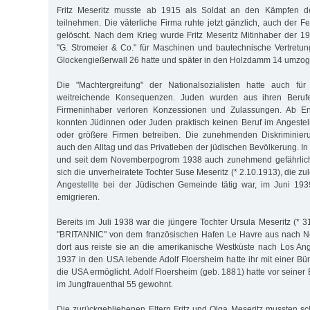
Fritz Meseritz musste ab 1915 als Soldat an den Kämpfen de
teilnehmen. Die väterliche Firma ruhte jetzt gänzlich, auch der 
gelöscht. Nach dem Krieg wurde Fritz Meseritz Mitinhaber der 
"G. Stromeier & Co." für Maschinen und bautechnische Vertretun
Glockengießerwall 26 hatte und später in den Holzdamm 14 umzog
Die "Machtergreifung" der Nationalsozialisten hatte auch für
weitreichende Konsequenzen. Juden wurden aus ihren Berufe
Firmeninhaber verloren Konzessionen und Zulassungen. Ab E
konnten Jüdinnen oder Juden praktisch keinen Beruf im Angestel
oder größere Firmen betreiben. Die zunehmenden Diskriminieru
auch den Alltag und das Privatleben der jüdischen Bevölkerung. In
und seit dem Novemberpogrom 1938 auch zunehmend gefährlich
sich die unverheiratete Tochter Suse Meseritz (* 2.10.1913), die zu
Angestellte bei der Jüdischen Gemeinde tätig war, im Juni 19
emigrieren.
Bereits im Juli 1938 war die jüngere Tochter Ursula Meseritz (* 3
"BRITANNIC" von dem französischen Hafen Le Havre aus nach Ne
dort aus reiste sie an die amerikanische Westküste nach Los Ang
1937 in den USA lebende Adolf Floersheim hatte ihr mit einer Bür
die USA ermöglicht. Adolf Floersheim (geb. 1881) hatte vor seine
im Jungfrauenthal 55 gewohnt.
Die zurückgebliebenen Eltern Fritz und Olga Meseritz mussten sch