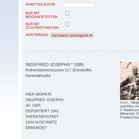
STADTTEILSUCHE
NUR MIT
BIOGRAFIETEXTEN
NUR MIT
STOLPERTONSTEIN
SORTIERUNG
SIEGFRIED JOSEPHS * 1885
Rothenbaumchaussee 217 (Eimsbüttel,
Harvestehude)
HIER WOHNTE
SIEGFRIED JOSEPHS
V.l.n.r.: Sie
JG. 1885
und Elise J
© Stadtmus
DEPORTIERT 1942
Bildarchiv,
THERESIENSTADT
Friederichse
1944 AUSCHWITZ
ERMORDET