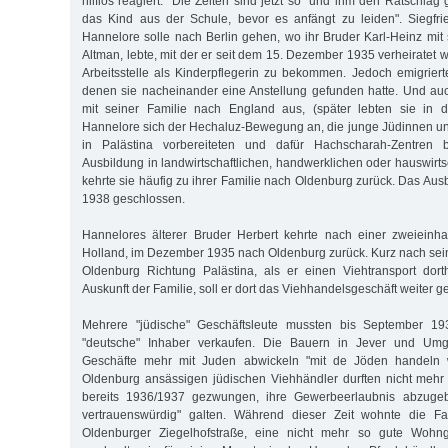
hilflos reagiert: "Die Zeiten sind jetzt so" und ihm den Ratschl
das Kind aus der Schule, bevor es anfängt zu leiden". Siegfri
Hannelore solle nach Berlin gehen, wo ihr Bruder Karl-Heinz mit 
Altman, lebte, mit der er seit dem 15. Dezember 1935 verheiratet wa
Arbeitsstelle als Kinderpflegerin zu bekommen. Jedoch emigriert
denen sie nacheinander eine Anstellung gefunden hatte. Und au
mit seiner Familie nach England aus, (später lebten sie in 
Hannelore sich der Hechaluz-Bewegung an, die junge Jüdinnen u
in Palästina vorbereiteten und dafür Hachscharah-Zentren 
Ausbildung in landwirtschaftlichen, handwerklichen oder hauswirtsc
kehrte sie häufig zu ihrer Familie nach Oldenburg zurück. Das Au
1938 geschlossen.
Hannelores älterer Bruder Herbert kehrte nach einer zweieinhal
Holland, im Dezember 1935 nach Oldenburg zurück. Kurz nach sein
Oldenburg Richtung Palästina, als er einen Viehtransport dort
Auskunft der Familie, soll er dort das Viehhandelsgeschäft weiter g
Mehrere "jüdische" Geschäftsleute mussten bis September 19
"deutsche" Inhaber verkaufen. Die Bauern in Jever und Umg
Geschäfte mehr mit Juden abwickeln "mit de Jöden handeln w
Oldenburg ansässigen jüdischen Viehhändler durften nicht mehr
bereits 1936/1937 gezwungen, ihre Gewerbeerlaubnis abzugebe
vertrauenswürdig" galten. Während dieser Zeit wohnte die Fa
Oldenburger Ziegelhofstraße, eine nicht mehr so gute Wohn