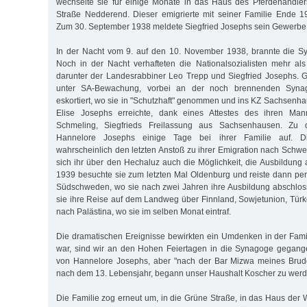
wechselte sie für einige Monate in das Haus des Pferdehändler
Straße Nedderend. Dieser emigrierte mit seiner Familie Ende 
Zum 30. September 1938 meldete Siegfried Josephs sein Gewerbe
In der Nacht vom 9. auf den 10. November 1938, brannte die S
Noch in der Nacht verhafteten die Nationalsozialisten mehr al
darunter der Landesrabbiner Leo Trepp und Siegfried Josephs.
unter SA-Bewachung, vorbei an der noch brennenden Syna
eskortiert, wo sie in "Schutzhaft" genommen und ins KZ Sachsenh
Elise Josephs erreichte, dank eines Attestes des ihren Man
Schmeling, Siegfrieds Freilassung aus Sachsenhausen. Zu di
Hannelore Josephs einige Tage bei ihrer Familie auf. D
wahrscheinlich den letzten Anstoß zu ihrer Emigration nach Schw
sich ihr über den Hechaluz auch die Möglichkeit, die Ausbildung 
1939 besuchte sie zum letzten Mal Oldenburg und reiste dann p
Südschweden, wo sie nach zwei Jahren ihre Ausbildung abschloss
sie ihre Reise auf dem Landweg über Finnland, Sowjetunion, Türk
nach Palästina, wo sie im selben Monat eintraf.
Die dramatischen Ereignisse bewirkten ein Umdenken in der Famil
war, sind wir an den Hohen Feiertagen in die Synagoge gegange
von Hannelore Josephs, aber "nach der Bar Mizwa meines Brud
nach dem 13. Lebensjahr, begann unser Haushalt Koscher zu werd
Die Familie zog erneut um, in die Grüne Straße, in das Haus der 