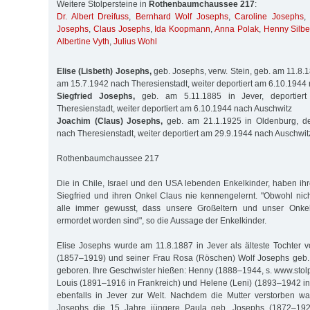
Weitere Stolpersteine in
Rothenbaumchaussee 217
:
Dr. Albert Dreifuss
,
Bernhard Wolf Josephs
,
Caroline Josephs
,
Josephs
,
Claus Josephs
,
Ida Koopmann
,
Anna Polak
,
Henny Silbe
Albertine Vyth
,
Julius Wohl
Elise (Lisbeth) Josephs,
geb. Josephs, verw. Stein, geb. am 11.8.18
am 15.7.1942 nach Theresienstadt, weiter deportiert am 6.10.1944
Siegfried Josephs,
geb. am 5.11.1885 in Jever, deportier
Theresienstadt, weiter deportiert am 6.10.1944 nach Auschwitz
Joachim (Claus) Josephs,
geb. am 21.1.1925 in Oldenburg, de
nach Theresienstadt, weiter deportiert am 29.9.1944 nach Auschwit
Rothenbaumchaussee 217
Die in Chile, Israel und den USA lebenden Enkelkinder, haben ihr
Siegfried und ihren Onkel Claus nie kennengelernt. "Obwohl nich
alle immer gewusst, dass unsere Großeltern und unser Onk
ermordet worden sind", so die Aussage der Enkelkinder.
Elise Josephs wurde am 11.8.1887 in Jever als älteste Tochter
(1857–1919) und seiner Frau Rosa (Röschen) Wolf Josephs geb
geboren. Ihre Geschwister hießen: Henny (1888–1944, s. www.stol
Louis (1891–1916 in Frankreich) und Helene (Leni) (1893–1942 in
ebenfalls in Jever zur Welt. Nachdem die Mutter verstorben wa
Josephs die 15 Jahre jüngere Paula geb. Josephs (1872–192