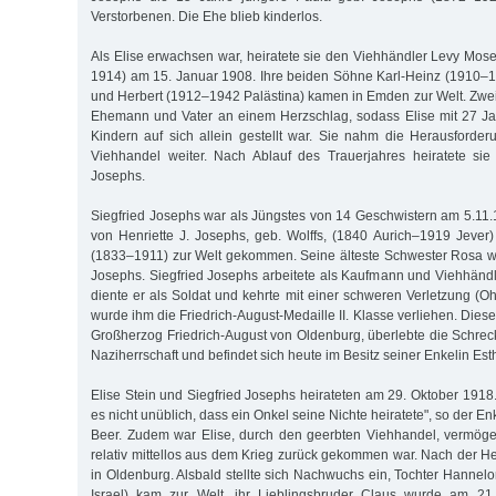
Verstorbenen. Die Ehe blieb kinderlos.
Als Elise erwachsen war, heiratete sie den Viehhändler Levy Mo
1914) am 15. Januar 1908. Ihre beiden Söhne Karl-Heinz (1910–
und Herbert (1912–1942 Palästina) kamen in Emden zur Welt. Zwei 
Ehemann und Vater an einem Herzschlag, sodass Elise mit 27 Ja
Kindern auf sich allein gestellt war. Sie nahm die Herausforde
Viehhandel weiter. Nach Ablauf des Trauerjahres heiratete sie
Josephs.
Siegfried Josephs war als Jüngstes von 14 Geschwistern am 5.11.
von Henriette J. Josephs, geb. Wolffs, (1840 Aurich–1919 Jever
(1833–1911) zur Welt gekommen. Seine älteste Schwester Rosa wa
Josephs. Siegfried Josephs arbeitete als Kaufmann und Viehhändle
diente er als Soldat und kehrte mit einer schweren Verletzung (O
wurde ihm die Friedrich-August-Medaille II. Klasse verliehen. Diese
Großherzog Friedrich-August von Oldenburg, überlebte die Schrec
Naziherrschaft und befindet sich heute im Besitz seiner Enkelin Esth
Elise Stein und Siegfried Josephs heirateten am 29. Oktober 1918
es nicht unüblich, dass ein Onkel seine Nichte heiratete", so der 
Beer. Zudem war Elise, durch den geerbten Viehhandel, vermöge
relativ mittellos aus dem Krieg zurück gekommen war. Nach der He
in Oldenburg. Alsbald stellte sich Nachwuchs ein, Tochter Hannel
Israel) kam zur Welt, ihr Lieblingsbruder Claus wurde am 21