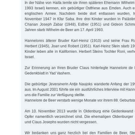
In der Nähe von Haifa lernte sie ihren späteren Ehemann Wilhel
1993 Israel) kennen, ein gebürtiger Ostfriese aus Emden. Auch er
englischen Armee. Nachdem beide dort entlassen wurden, h
November 1947 in Kfar Saba. Ihre drei Kinder wurden in Palästin
Chanan Joseph Zabar (1948), Esther (1951) und Gideon Schmue
Jahren starb Wilhelm de Beer am 17. April 1993.
Hannelores älterer Bruder Karl-Heinz (1910) und seine Frau R
Herbert (1945), Joan und Robert (1951). Karl-Heinz Stein starb 1
Kinder leben alle in Kalifornien. Herbert Steins Tochter Roni, verh
Israel.
Zur Erinnerung an ihren Bruder Claus hinterlegte Hannelore de
Gedenkblatt in Yad Vashem.
Die gebürtige Jeveranerin Antje Naujoks wanderte Anfang der 19
aus. Im August 2001 führte sie ein ausführliches Interview mit Han
uns die Familie zur Verfügung stellte.
Hannelore de Beer verstarb wenige Monate vor ihrem 88. Geburtst
Am 10. November 2013 wurde in Oldenburg eine Gedenkwand e
Opfer namentlich verzeichnet sind. Die ehemaligen Oldenburger B
und Claus Josephs wurden nicht vergessen.
Wir bedanken uns ganz herzlich bei den Familien de Beer, Ste