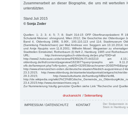
Zusammenarbeit an dieser Biographie, die uns mit wertvollen 
unterstützten.
Stand Juli 2015
© Sonja Zoder
Quellen: 1; 2; 3; 4; 5; 7; 8; StaH 314-15 OFP Oberfinanzpräsident R 
Schulamit Meixner: ohnegrund, Wien 2012; Die Geschichte der Oldenburger J
Band 4, Oldenburg 1988, S.90f., 100,110,113 und 114; Stadtmuseum Olde
(Sammlung Friederichsen) per Mail Andreas von Seggern am 10.10.2014; In
und Antje Naujoks vom 11.8.2001; Wilhelm Mosel: Wegweiser zu ehemaligen
Stadtteilen Eimsbüttel, Rotherbaum (I) Heft 2, Hamburg 1985 und Rotherbaum 
URL: http://erinnerungsbuch-oldenburg.de/jeo.php?DID
http://www2.holocaust.cz/de/victims/PERSON.ITI.443210 am 4.10.20
oldenburg.de/ihd/content/pageview/162367?query=josephs am 9.11.2
ofb.de/famreport.php?ofb=juden_nw&ID=I32953&nachname=JOSEPHS&
http://www.ehrenzeichen-orden.de/deutsche-staaten/friedrich-august-kre
23.3.2015; http://www.oldenburg.de/startseite/stadtportrait/zeitgeschichte/d
29.3.2015; http://www.kulturkarte.de/hamburg/AlBlaVi
http://de.wikipedia.org/wiki/J%C3%BCdische_Gemeinde_zu_Olde
23.4.2015;http://www.zionistarchives.org.il.
Zur Nummerierung häufig genutzter Quellen siehe Link "Recherche und Quelle
druckansicht
/
Seitenanfang
Der Stolperstein i
IMPRESSUM / DATENSCHUTZ
KONTAKT
Stein in Hamburg v