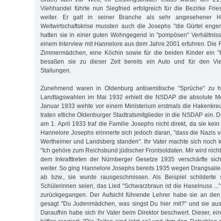
Viehhandel führte nun Siegfried erfolgreich für die Bezirke Frie
weiter. Er galt in seiner Branche als sehr angesehener H
Weltwirtschaftskrise mussten auch die Josephs "die Gürtel enger
hatten sie in einer guten Wohngegend in "pompösen" Verhältniss
einem Interview mit Hannelore aus dem Jahre 2001 erfuhren. Die F
Zimmermädchen, eine Köchin sowie für die beiden Kinder ein "K
besaßen sie zu dieser Zeit bereits ein Auto und für den Vie
Stallungen.
Zunehmend waren in Oldenburg antisemitische "Sprüche" zu hö
Landtagswahlen im Mai 1932 erhielt die NSDAP die absolute M
Januar 1933 wehte vor einem Ministerium erstmals die Hakenkre
traten etliche Oldenburger Stadtratsmitglieder in die NSDAP ein. 
am 1. April 1933 traf die Familie Josephs nicht direkt, da sie ke
Hannelore Josephs erinnerte sich jedoch daran, "dass die Nazis 
Wertheimer und Landsberg standen". Ihr Vater machte sich noch k
"Ich gehöre zum Reichsbund jüdischer Frontsoldaten. Mir wird nicht
dem Inkrafttreten der Nürnberger Gesetze 1935 verschärfte sic
weiter. So ging Hannelore Josephs bereits 1935 wegen Drangsali
ab bzw., sie wurde rausgeschmissen. Als Beispiel schilderte 
Schülerinnen seien, das Lied "Schwarzbraun ist die Haselnuss ...
zurückgegangen. Der Aufsicht führende Lehrer habe sie an de
gesagt "Du Judenmädchen, was singst Du hier mit?" und sie aus
Daraufhin habe sich ihr Vater beim Direktor beschwert. Dieser, e