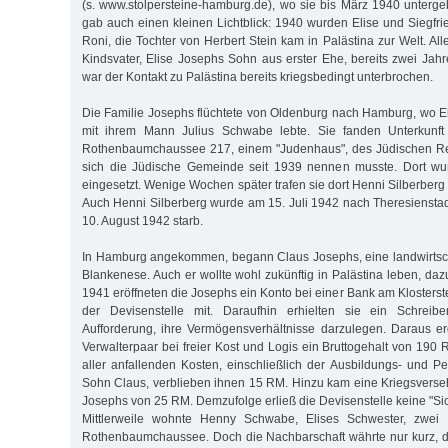
(s. www.stolpersteine-hamburg.de), wo sie bis März 1940 unterg
gab auch einen kleinen Lichtblick: 1940 wurden Elise und Siegfri
Roni, die Tochter von Herbert Stein kam in Palästina zur Welt. All
Kindsvater, Elise Josephs Sohn aus erster Ehe, bereits zwei Jahr
war der Kontakt zu Palästina bereits kriegsbedingt unterbrochen.
Die Familie Josephs flüchtete von Oldenburg nach Hamburg, wo 
mit ihrem Mann Julius Schwabe lebte. Sie fanden Unterkunft 
Rothenbaumchaussee 217, einem "Judenhaus", des Jüdischen Re
sich die Jüdische Gemeinde seit 1939 nennen musste. Dort wur
eingesetzt. Wenige Wochen später trafen sie dort Henni Silberber
Auch Henni Silberberg wurde am 15. Juli 1942 nach Theresienstadt
10. August 1942 starb.
In Hamburg angekommen, begann Claus Josephs, eine landwirtsch
Blankenese. Auch er wollte wohl zukünftig in Palästina leben, daz
1941 eröffneten die Josephs ein Konto bei einer Bank am Klosterste
der Devisenstelle mit. Daraufhin erhielten sie ein Schreib
Aufforderung, ihre Vermögensverhältnisse darzulegen. Daraus er
Verwalterpaar bei freier Kost und Logis ein Bruttogehalt von 190 
aller anfallenden Kosten, einschließlich der Ausbildungs- und Pe
Sohn Claus, verblieben ihnen 15 RM. Hinzu kam eine Kriegsversehr
Josephs von 25 RM. Demzufolge erließ die Devisenstelle keine "S
Mittlerweile wohnte Henny Schwabe, Elises Schwester, zwei 
Rothenbaumchaussee. Doch die Nachbarschaft währte nur kurz, d