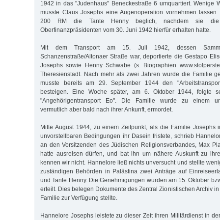
1942 in das "Judenhaus" Beneckestraße 6 umquartiert. Wenige W
musste Claus Josephs eine Augenoperation vornehmen lassen
200 RM die Tante Henny beglich, nachdem sie die
Oberfinanzpräsidenten vom 30. Juni 1942 hierfür erhalten hatte.
Mit dem Transport am 15. Juli 1942, dessen Sammel
Schanzenstraße/Altonaer Straße war, deportierte die Gestapo Elis
Josephs sowie Henny Schwabe (s. Biographien www.stolperste
Theresienstadt. Nach mehr als zwei Jahren wurde die Familie g
musste bereits am 29. September 1944 den "Arbeitstranspor
besteigen. Eine Woche später, am 6. Oktober 1944, folgte s
"Angehörigentransport Eo". Die Familie wurde zu einem un
vermutlich aber bald nach ihrer Ankunft, ermordet.
Mitte August 1944, zu einem Zeitpunkt, als die Familie Josephs i
unvorstellbaren Bedingungen ihr Dasein fristete, schrieb Hannelo
an den Vorsitzenden des Jüdischen Religionsverbandes, Max Pla
hatte ausreisen dürfen, und bat ihn um nähere Auskunft zu ihre
kennen wir nicht. Hannelore ließ nichts unversucht und stellte wen
zuständigen Behörden in Palästina zwei Anträge auf Einreiseerla
und Tante Henny. Die Genehmigungen wurden am 15. Oktober bzw
erteilt. Dies belegen Dokumente des Zentral Zionistischen Archiv in
Familie zur Verfügung stellte.
Hannelore Josephs leistete zu dieser Zeit ihren Militärdienst in d