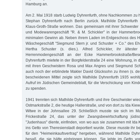
Hamburg an.
Am 2. Mai 1918 starb Ludwig Dyhrenfurth, ohne Nachkommen zu h
Stephan Dyhrenfurth nach Berlin zurück. Mathilde Dyhrenfurth 
Klaus-Groth-Straße wohnen. Das gemeinsam mit ihrer Schwester 
und Modewarengeschäft "R. & M. Schickler" in der Hammerbroo
minimalen Gewinn ab. Neben ihrem Laden im Erdgeschoss des H
Wäschegeschäft "Siegmund Stern jr. und Schuster + Co." des 
Hertha Schuster (s. dies.). Alfred Schickler, ihr ältest
Herrenmodengeschäft an der Ecke Hammerbrookstraße/Besen
Dyhrenfurth mietete in der Borgfelderstraße 24 eine Wohnung, in 
mit ihren Geschwistern Rosa und Max Angres und Siegmund Schi
auch noch der erblindete Makler David Glücksohn zu ihnen (s. den
bescheidenen Mittel zeigte sich Mathilde Dyhrenfurth 1935 wohltä
Aufruf im Jüdischen Gemeindeblatt, für die Verschickung von Kin
zu spenden.
1941 trennten sich Mathilde Dyhrenfurth und ihre Geschwister wied
Ostmarkstraße 2, die heutige Hallerstraße, und von dort zu Ida Ki
Witwe in der Johnsallee 29. Schließlich musste sie sich im Mar
Frickestraße 24, das unter der Zwangsbewirtschaftung jüd
"Judenhaus" diente, einfinden, von wo aus sie zusammen mit Ida 
ins Getto von Theresienstadt deportiert wurde. Diese musste ihr 
für den "Heimeinkaufsvertrag" hergeben, während Mathilde Dyhren
besaß, die sie hätte einbringen können. Sie lebte im Getto vo