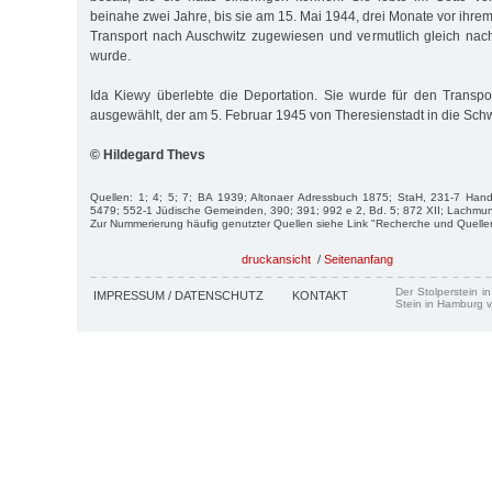
beinahe zwei Jahre, bis sie am 15. Mai 1944, drei Monate vor ihre
Transport nach Auschwitz zugewiesen und vermutlich gleich nac
wurde.
Ida Kiewy überlebte die Deportation. Sie wurde für den Transp
ausgewählt, der am 5. Februar 1945 von Theresienstadt in die Schw
© Hildegard Thevs
Quellen: 1; 4; 5; 7; BA 1939; Altonaer Adressbuch 1875; StaH, 231-7 Hande
5479; 552-1 Jüdische Gemeinden, 390; 391; 992 e 2, Bd. 5; 872 XII; Lachmun
Zur Nummerierung häufig genutzter Quellen siehe Link "Recherche und Quelle
druckansicht
/
Seitenanfang
Der Stolperstein i
IMPRESSUM / DATENSCHUTZ
KONTAKT
Stein in Hamburg v