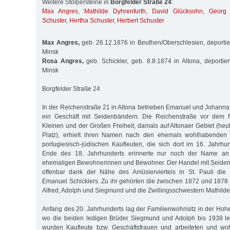
Weitere Stolpersteine in
Borgfelder Straße 24
:
Max Angres
,
Mathilde Dyhrenfurth
,
David Glücksohn
,
Georg
Schuster
,
Hertha Schuster
,
Herbert Schuster
Max Angres,
geb. 26.12.1876 in Beuthen/Oberschlesien, deporti
Minsk
Rosa Angres,
geb. Schickler, geb. 8.8.1874 in Altona, deporti
Minsk
Borgfelder Straße 24
In der Reichenstraße 21 in Altona betrieben Emanuel und Johanna 
ein Geschäft mit Seidenbändern. Die Reichenstraße vor dem N
Kleinen und der Großen Freiheit, damals auf Altonaer Gebiet (heu
Platz), erhielt ihren Namen nach den ehemals wohlhabenden 
portugiesisch-jüdischen Kaufleuten, die sich dort im 16. Jahrhu
Ende des 18. Jahr­hun­derts erinnerte nur noch der Name an
ehemaligen Bewohnerinnen und Bewohner. Der Handel mit Seiden
offenbar dank der Nähe des Amüsierviertels in St. Pauli die 
Emanuel Schicklers. Zu ihr gehörten die zwischen 1872 und 187
Alfred, Adolph und Siegmund und die Zwillingsschwestern Mathild
Anfang des 20. Jahrhunderts lag der Familienwohnsitz in der Hohe
wo die beiden ledigen Brüder Siegmund und Adolph bis 1938 leb
wurden Kaufleute bzw. Geschäftsfrauen und arbeiteten und wo