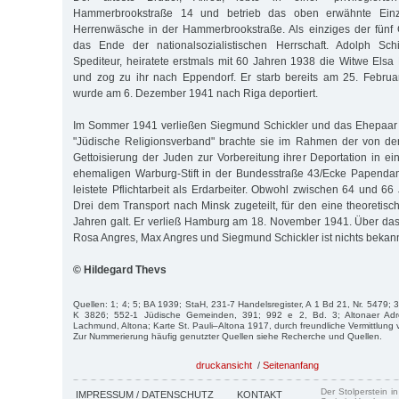
Hammerbrookstraße 14 und betrieb das oben erwähnte Einze
Herrenwäsche in der Hammer­brookstraße. Als einziges der fünf 
das Ende der nationalsozialistischen Herrschaft. Adolph Sch
Spediteur, heiratete erstmals mit 60 Jahren 1938 die Witwe Els
und zog zu ihr nach Eppendorf. Er starb bereits am 25. Februa
wurde am 6. Dezember 1941 nach Riga deportiert.
Im Sommer 1941 verließen Siegmund Schickler und das Ehepaar 
"Jüdische Religionsverband" brachte sie im Rahmen der von de
Gettoisierung der Juden zur Vorbereitung ihrer Deportation in 
ehemaligen Warburg-Stift in der Bundesstraße 43/Ecke Papenda
leistete Pflicht­arbeit als Erdarbeiter. Obwohl zwischen 64 und 66
Drei dem Transport nach Minsk zugeteilt, für den eine theoretisc
Jahren galt. Er verließ Hamburg am 18. November 1941. Über das
Rosa Angres, Max Angres und Siegmund Schickler ist nichts bekann
© Hildegard Thevs
Quellen: 1; 4; 5; BA 1939; StaH, 231-7 Handelsregister, A 1 Bd 21, Nr. 5479; 
K 3826; 552-1 Jüdische Gemeinden, 391; 992 e 2, Bd. 3; Altonaer Ad
Lachmund, Altona; Karte St. Pauli–Altona 1917, durch freundliche Vermittlung
Zur Nummerierung häufig genutzter Quellen siehe Recherche und Quellen.
druckansicht
/
Seitenanfang
Der Stolperstein i
IMPRESSUM / DATENSCHUTZ
KONTAKT