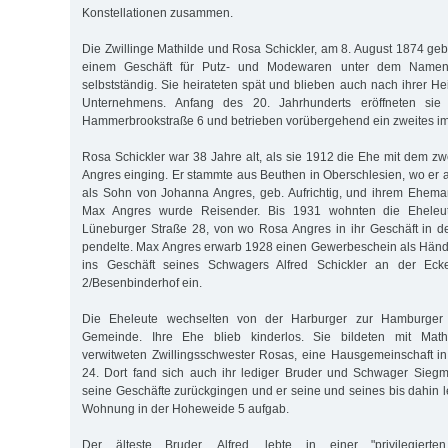
Konstellationen zusammen.
Die Zwillinge Mathilde und Rosa Schickler, am 8. August 1874 geb
einem Geschäft für Putz- und Modewaren unter dem Namen 
selbstständig. Sie heirateten spät und blieben auch nach ihrer He
Unternehmens. Anfang des 20. Jahrhunderts eröffneten sie
Hammerbrookstraße 6 und betrieben vorübergehend ein zweites i
Rosa Schickler war 38 Jahre alt, als sie 1912 die Ehe mit dem z
Angres einging. Er stammte aus Beuthen in Oberschlesien, wo e
als Sohn von Johanna Angres, geb. Aufrichtig, und ihrem Ehema
Max Angres wurde Reisender. Bis 1931 wohnten die Eheleut
Lüneburger Straße 28, von wo Rosa Angres in ihr Geschäft in 
pendelte. Max Angres erwarb 1928 einen Gewerbeschein als Händl
ins Geschäft seines Schwagers Alfred Schickler an der Ec
2/Besenbinderhof ein.
Die Eheleute wechselten von der Har­burger zur Hamburger De
Gemeinde. Ihre Ehe blieb kinderlos. Sie bildeten mit Mathil
verwitweten Zwillingsschwester Rosas, eine Hausgemeinschaft in
24. Dort fand sich auch ihr lediger Bruder und Schwager Siegm
seine Geschäfte zurückgingen und er seine und seines bis dahin 
Wohnung in der Hoheweide 5 aufgab.
Der älteste Bruder, Alfred, lebte in einer "privilegiert