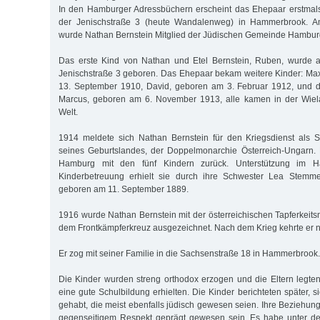
In den Hamburger Adressbüchern erscheint das Ehepaar erstmals
der Jenischstraße 3 (heute Wandalenweg) in Hammerbrook. 
wurde Nathan Bernstein Mitglied der Jüdischen Gemeinde Hambur
Das erste Kind von Nathan und Etel Bernstein, Ruben, wurde a
Jenischstraße 3 geboren. Das Ehepaar bekam weitere Kinder: Ma
13. September 1910, David, geboren am 3. Februar 1912, und d
Marcus, geboren am 6. November 1913, alle kamen in der Wiela
Welt.
1914 meldete sich Nathan Bernstein für den Kriegsdienst als 
seines Geburtslandes, der Doppelmonarchie Österreich-Ungarn. E
Hamburg mit den fünf Kindern zurück. Unterstützung im H
Kinderbetreuung erhielt sie durch ihre Schwester Lea Stemme
geboren am 11. September 1889.
1916 wurde Nathan Bernstein mit der österreichischen Tapferkeits
dem Frontkämpferkreuz ausgezeichnet. Nach dem Krieg kehrte er 
Er zog mit seiner Familie in die Sachsenstraße 18 in Hammerbrook.
Die Kinder wurden streng orthodox erzogen und die Eltern legten
eine gute Schulbildung erhielten. Die Kinder berichteten später, s
gehabt, die meist ebenfalls jüdisch gewesen seien. Ihre Beziehung
gegenseitigem Respekt geprägt gewesen sein. Es habe unter d