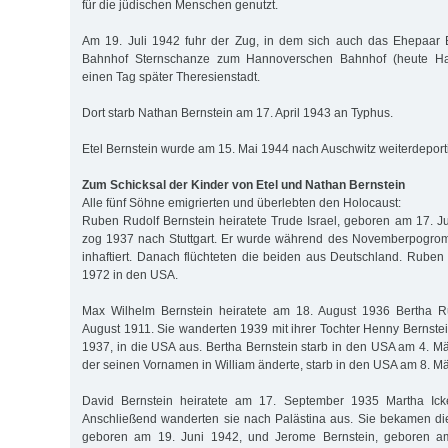
für die jüdischen Menschen genutzt.
Am 19. Juli 1942 fuhr der Zug, in dem sich auch das Ehepaar 
Bahnhof Sternschanze zum Hannoverschen Bahnhof (heute Hafe
einen Tag später Theresienstadt.
Dort starb Nathan Bernstein am 17. April 1943 an Typhus.
Etel Bernstein wurde am 15. Mai 1944 nach Auschwitz weiterdeporti
Zum Schicksal der Kinder von Etel und Nathan Bernstein
Alle fünf Söhne emigrierten und überlebten den Holocaust:
Ruben Rudolf Bernstein heiratete Trude Israel, geboren am 17. 
zog 1937 nach Stuttgart. Er wurde während des Novemberpogro
inhaftiert. Danach flüchteten die beiden aus Deutschland. Ruben 
1972 in den USA.
Max Wilhelm Bernstein heiratete am 18. August 1936 Bertha R
August 1911. Sie wanderten 1939 mit ihrer Tochter Henny Bernste
1937, in die USA aus. Bertha Bernstein starb in den USA am 4. M
der seinen Vornamen in William änderte, starb in den USA am 8. M
David Bernstein heiratete am 17. September 1935 Martha Ick
Anschließend wanderten sie nach Palästina aus. Sie bekamen die
geboren am 19. Juni 1942, und Jerome Bernstein, geboren am