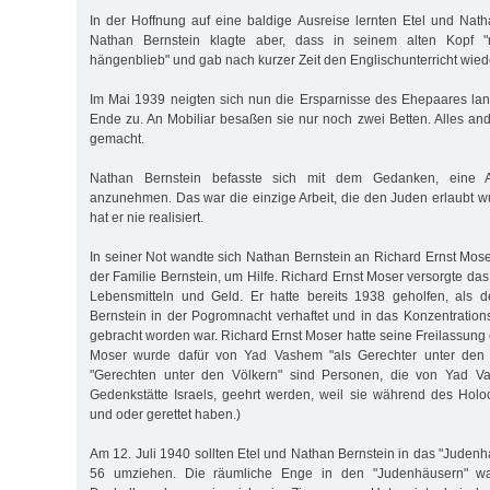
In der Hoffnung auf eine baldige Ausreise lernten Etel und Nath
Nathan Bernstein klagte aber, dass in seinem alten Kopf "
hängenblieb" und gab nach kurzer Zeit den Englischunterricht wiede
Im Mai 1939 neigten sich nun die Ersparnisse des Ehepaares la
Ende zu. An Mobiliar besaßen sie nur noch zwei Betten. Alles and
gemacht.
Nathan Bernstein befasste sich mit dem Gedanken, eine A
anzunehmen. Das war die einzige Arbeit, die den Juden erlaubt 
hat er nie realisiert.
In seiner Not wandte sich Nathan Bernstein an Richard Ernst Mos
der Familie Bernstein, um Hilfe. Richard Ernst Moser versorgte da
Lebensmitteln und Geld. Er hatte bereits 1938 geholfen, als
Bernstein in der Pogromnacht verhaftet und in das Konzentrati
gebracht worden war. Richard Ernst Moser hatte seine Freilassung e
Moser wurde dafür von Yad Vashem "als Gerechter unter den V
"Gerechten unter den Völkern" sind Personen, die von Yad Va
Gedenkstätte Israels, geehrt werden, weil sie während des Hol
und oder gerettet haben.)
Am 12. Juli 1940 sollten Etel und Nathan Bernstein in das "Jude
56 umziehen. Die räumliche Enge in den "Judenhäusern" wa