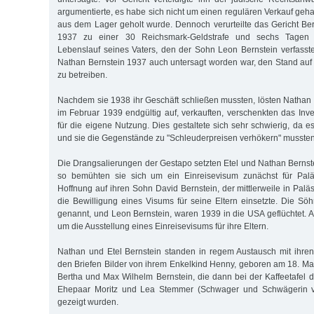
argumentierte, es habe sich nicht um einen regulären Verkauf geha
aus dem Lager geholt wurde. Dennoch verurteilte das Gericht Be
1937 zu einer 30 Reichsmark-Geldstrafe und sechs Tagen 
Lebenslauf seines Vaters, den der Sohn Leon Bernstein verfasste,
Nathan Bernstein 1937 auch untersagt worden war, den Stand auf
zu betreiben.
Nachdem sie 1938 ihr Geschäft schließen mussten, lösten Nathan 
im Februar 1939 endgültig auf, verkauften, verschenkten das Inve
für die eigene Nutzung. Dies gestaltete sich sehr schwierig, da 
und sie die Gegenstände zu "Schleuderpreisen verhökern" mussten
Die Drangsalierungen der Gestapo setzten Etel und Nathan Berns
so bemühten sie sich um ein Einreisevisum zunächst für Paläs
Hoffnung auf ihren Sohn David Bernstein, der mittlerweile in Palä
die Bewilligung eines Visums für seine Eltern einsetzte. Die Sö
genannt, und Leon Bernstein, waren 1939 in die USA geflüchtet. 
um die Ausstellung eines Einreisevisums für ihre Eltern.
Nathan und Etel Bernstein standen in regem Austausch mit ihren
den Briefen Bilder von ihrem Enkelkind Henny, geboren am 18. Mai
Bertha und Max Wilhelm Bernstein, die dann bei der Kaffeetafe
Ehepaar Moritz und Lea Stemmer (Schwager und Schwägerin v
gezeigt wurden.