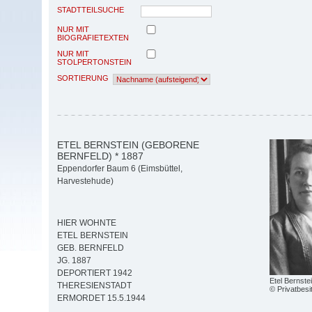
STADTTEILSUCHE
NUR MIT
BIOGRAFIETEXTEN
NUR MIT
STOLPERTONSTEIN
SORTIERUNG
ETEL BERNSTEIN (GEBORENE
BERNFELD) * 1887
Eppendorfer Baum 6 (Eimsbüttel,
Harvestehude)
HIER WOHNTE
ETEL BERNSTEIN
GEB. BERNFELD
JG. 1887
DEPORTIERT 1942
Etel Bernste
THERESIENSTADT
© Privatbes
ERMORDET 15.5.1944