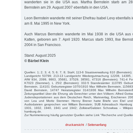
wanderten sie in die USA aus. Martha Bernstein starb am 28
Bernstein am 29. August 2007 ebenfalls in den USA.
Leon Bernstein wanderte mit seiner Ehefrau Isabel Levy ebenfalls i
am 8. Mai 1995 in New York.
Auch Marcus Bernstein wanderte im Mai 1938 in die USA aus un
Katten, geboren am 7. April 1920. Marcus starb 1993, Ilse Bern
2004 in San Francisco.
Stand: August 2025
© Bärbel Klein
Quellen: 1; 2; 3; 4; 5; 6; 7; 8; StaH, 113-6 Staatsverwaltung 610 (Bernstein)
Landgericht 53799; 213-13 Landgericht Wiedergutmachung 12208, 14395, 2
AfW 934, 2099, 9863, 35681, 37529, 38581, 47316 (Bernstein); 741-4 Fot
K7023 (Stemmer), L 25/2 (Bernstein); 332-5 Standesämter 113785 Geburt
Bernstein, 114101 Geburtsregister 1070/1910 Max Wilhelm Bernstein, 115683
David Bernstein, 14747 Heiratsregister 314/1936 Max Wilhelm Bernstein
Zeitungsartikel über die Ehrung als Gerechter unter den Völkern; Alfred Gott
Judendeportationen aus dem Deutschen Reich, Marixverlag, Erschienen 200
von Lea und Moritz Stemmer; Henny Brener hatte Briefe von Etel und
Audiodateien gesprochen von William Bernstein; SUB Adressbuch Hamburg
1931, 1932, 1940, 1941 und 1942; Zolkiew/Galizien Schowkwa – Wikiped
hamburg.de.
Zur Nummerierung häufig genutzter Quellen siehe Link "Recherche und Quelle
druckansicht
/
Seitenanfang