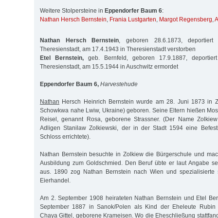
Weitere Stolpersteine in
Eppendorfer Baum 6
:
Nathan Hersch Bernstein
,
Frania Lustgarten
,
Margot Regensberg
,
A
Nathan Hersch Bernstein
, geboren 28.6.1873, deportier
Theresienstadt, am 17.4.1943 in Theresienstadt verstorben
Etel Bernstein,
geb. Bernfeld, geboren 17.9.1887, deportie
Theresienstadt, am 15.5.1944 in Auschwitz ermordet
Eppendorfer Baum 6,
Harvestehude
Nathan
Hersch Heinrich Bernstein wurde am 28. Juni 1873 in Zo
Schowkwa nahe Lwiw, Ukraine) geboren. Seine Eltern hießen Mos
Reisel, genannt Rosa, geborene Strassner. (Der Name Zolkiew
Adligen Stanilaw Zolkiewski, der in der Stadt 1594 eine Befes
Schloss errichtete).
Nathan Bernstein besuchte in Zolkiew die Bürgerschule und mac
Ausbildung zum Goldschmied. Den Beruf übte er laut Angabe s
aus. 1890 zog Nathan Bernstein nach Wien und spezialisierte
Eierhandel.
Am 2. September 1908 heirateten Nathan Bernstein und Etel Ber
September 1887 in Sanok/Polen als Kind der Eheleute Rubin
Chaya Gittel, geborene Krameisen. Wo die Eheschließung stattfand,