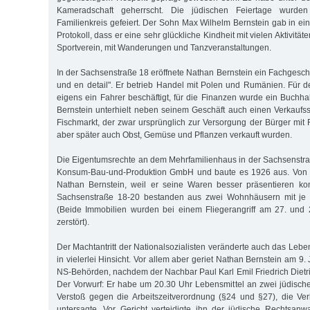
Kameradschaft geherrscht. Die jüdischen Feiertage wurden 
Familienkreis gefeiert. Der Sohn Max Wilhelm Bernstein gab in ei
Protokoll, dass er eine sehr glückliche Kindheit mit vielen Aktivität
Sportverein, mit Wanderungen und Tanzveranstaltungen.
In der Sachsenstraße 18 eröffnete Nathan Bernstein ein Fachgesch
und en detail". Er betrieb Handel mit Polen und Rumänien. Für d
eigens ein Fahrer beschäftigt, für die Finanzen wurde ein Buchhal
Bernstein unterhielt neben seinem Geschäft auch einen Verkaufs
Fischmarkt, der zwar ursprünglich zur Versorgung der Bürger mit 
aber später auch Obst, Gemüse und Pflanzen verkauft wurden.
Die Eigentumsrechte an dem Mehrfamilienhaus in der Sachsenstr
Konsum-Bau-und-Produktion GmbH und baute es 1926 aus. Von d
Nathan Bernstein, weil er seine Waren besser präsentieren ko
Sachsenstraße 18-20 bestanden aus zwei Wohnhäusern mit je 
(Beide Immobilien wurden bei einem Fliegerangriff am 27. und 
zerstört).
Der Machtantritt der Nationalsozialisten veränderte auch das Lebe
in vielerlei Hinsicht. Vor allem aber geriet Nathan Bernstein am 9. 
NS-Behörden, nachdem der Nachbar Paul Karl Emil Friedrich Dietri
Der Vorwurf: Er habe um 20.30 Uhr Lebensmittel an zwei jüdische
Verstoß gegen die Arbeitszeitverordnung (§24 und §27), die Ve
untersagte. Vor Gericht verteidigte ihn der jüdische Rechtsanw