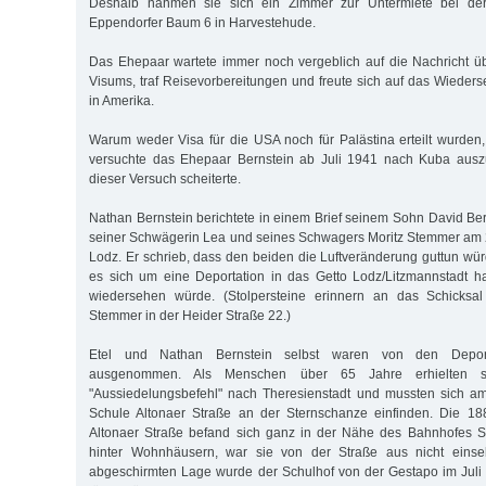
Deshalb nahmen sie sich ein Zimmer zur Untermiete bei de
Eppendorfer Baum 6 in Harvestehude.
Das Ehepaar wartete immer noch vergeblich auf die Nachricht üb
Visums, traf Reisevorbereitungen und freute sich auf das Wieders
in Amerika.
Warum weder Visa für die USA noch für Palästina erteilt wurden,
versuchte das Ehepaar Bernstein ab Juli 1941 nach Kuba aus
dieser Versuch scheiterte.
Nathan Bernstein berichtete in einem Brief seinem Sohn David Ber
seiner Schwägerin Lea und seines Schwagers Moritz Stemmer am 
Lodz. Er schrieb, dass den beiden die Luftveränderung guttun wür
es sich um eine Deportation in das Getto Lodz/Litzmannstadt h
wiedersehen würde. (Stolpersteine erinnern an das Schicksa
Stemmer in der Heider Straße 22.)
Etel und Nathan Bernstein selbst waren von den Depor
ausgenommen. Als Menschen über 65 Jahre erhielten s
"Aussiedelungsbefehl" nach Theresienstadt und mussten sich am
Schule Altonaer Straße an der Sternschanze einfinden. Die 1
Altonaer Straße befand sich ganz in der Nähe des Bahnhofes St
hinter Wohnhäusern, war sie von der Straße aus nicht einseh
abgeschirmten Lage wurde der Schulhof von der Gestapo im Juli