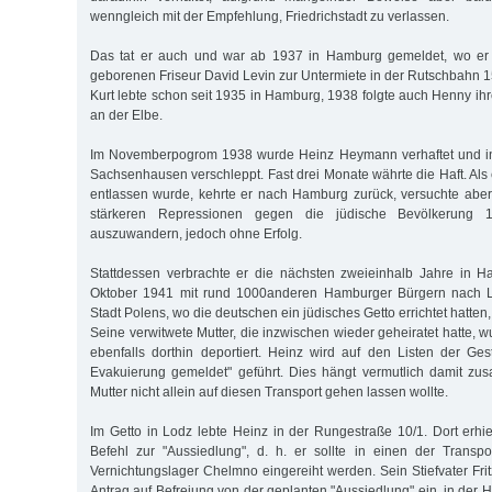
wenngleich mit der Empfehlung, Friedrichstadt zu verlassen.
Das tat er auch und war ab 1937 in Hamburg gemeldet, wo er 
geborenen Friseur David Levin zur Untermiete in der Rutschbahn 
Kurt lebte schon seit 1935 in Hamburg, 1938 folgte auch Henny ih
an der Elbe.
Im Novemberpogrom 1938 wurde Heinz Heymann verhaftet und in
Sachsenhausen verschleppt. Fast drei Monate währte die Haft. Als
entlassen wurde, kehrte er nach Hamburg zurück, versuchte abe
stärkeren Repressionen gegen die jüdische Bevölkerung
auszuwandern, jedoch ohne Erfolg.
Stattdessen verbrachte er die nächsten zweieinhalb Jahre in H
Oktober 1941 mit rund 1000anderen Hamburger Bürgern nach Lo
Stadt Polens, wo die deutschen ein jüdisches Getto errichtet hatten,
Seine verwitwete Mutter, die inzwischen wieder geheiratet hatte,
ebenfalls dorthin deportiert. Heinz wird auf den Listen der Gest
Evakuierung gemeldet" geführt. Dies hängt vermutlich damit zu
Mutter nicht allein auf diesen Transport gehen lassen wollte.
Im Getto in Lodz lebte Heinz in der Rungestraße 10/1. Dort erhi
Befehl zur "Aussiedlung", d. h. er sollte in einen der Transp
Vernichtungslager Chelmno eingereiht werden. Sein Stiefvater Fri
Antrag auf Befreiung von der geplanten "Aussiedlung" ein, in der Ho