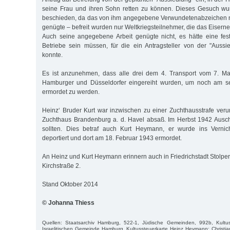
seine Frau und ihren Sohn retten zu können. Dieses Gesuch wu
beschieden, da das von ihm angegebene Verwundetenabzeichen ni
genügte – befreit wurden nur Weltkriegsteilnehmer, die das Eiserne
Auch seine angegebene Arbeit genügte nicht, es hätte eine fes
Betriebe sein müssen, für die ein Antragsteller von der "Aussi
konnte.
Es ist anzunehmen, dass alle drei dem 4. Transport vom 7. Ma
Hamburger und Düsseldorfer eingereiht wurden, um noch am s
ermordet zu werden.
Heinz‘ Bruder Kurt war inzwischen zu einer Zuchthausstrafe verur
Zuchthaus Brandenburg a. d. Havel absaß. Im Herbst 1942 Ausch
sollten. Dies betraf auch Kurt Heymann, er wurde ins Vernic
deportiert und dort am 18. Februar 1943 ermordet.
An Heinz und Kurt Heymann erinnern auch in Friedrichstadt Stolper
Kirchstraße 2.
Stand Oktober 2014
© Johanna Thiess
Quellen: Staatsarchiv Hamburg, 522-1, Jüdische Gemeinden, 992b, Kultus
Israelitischen Gemeinde Hamburg, Kultussteuerkarte Heinz Heymann; Christi