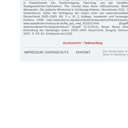
in Friedrichstadt. Ein Stadtrundgang. Flyer,hrsg. von der Gesellsch
Stadtgeschichte;YadVashem, The Central Data Base ofShoaVictims; Betti
Metropolen. Die jüdische Minderheit in Schleswig-Holstein, Neumünster 2011, S
Gedenkbuch. Opfer der Verfolgung der Juden unter der nationalsozialisti
Deutschland 1933–1945, Bd. II u. III, 2. Auflage, bearbeitet und heraus
Koblenz 2006; http://www.akens.org/akens/texte/stolpersteine/Friedrichstadt.
www.statistik-des-holocaust.de/list_ger_nwd_411025.html 
www.bundesarchiv.de/gedenkbuch (Zugriff 12.5.2014); Beate Meyer (Hr
Ermordung der Hamburger Juden 1933–1945. Geschichte. Zeugnis. Erinner
2007, S. 59–61; ArchiwumLodzi (CD).
druckansicht
/
Seitenanfang
Der Stolperstein i
IMPRESSUM / DATENSCHUTZ
KONTAKT
Stein in Hamburg v