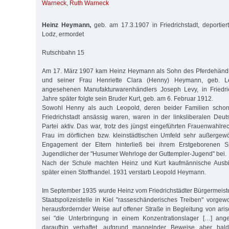
Warneck
,
Ruth Warneck
Heinz Heymann,
geb. am 17.3.1907 in Friedrichstadt, deportie
Lodz, ermordet
Rutschbahn 15
Am 17. März 1907 kam Heinz Heymann als Sohn des Pferdehänd
und seiner Frau Henriette Clara (Henny) Heymann, geb. Le
angesehenen Manufakturwarenhändlers Joseph Levy, in Friedric
Jahre später folgte sein Bruder Kurt, geb. am 6. Februar 1912.
Sowohl Henny als auch Leopold, deren beider Familien schon 
Friedrichstadt ansässig waren, waren in der linksliberalen De
Partei aktiv. Das war, trotz des jüngst eingeführten Frauenwahlrec
Frau im dörflichen bzw. kleinstädtischen Umfeld sehr außergewö
Engagement der Eltern hinterließ bei ihrem Erstgeborenen Sp
Jugendlicher der "Husumer Wehrloge der Guttempler-Jugend" bei.
Nach der Schule machten Heinz und Kurt kaufmännische Ausbil
später einen Stoffhandel. 1931 verstarb Leopold Heymann.
Im September 1935 wurde Heinz vom Friedrichstädter Bürgermeister
Staatspolizeistelle in Kiel "rasseschänderisches Treiben" vorgewo
herausfordernder Weise auf offener Straße in Begleitung von ari
sei "die Unterbringung in einem Konzentrationslager […] ang
daraufhin verhaftet, aufgrund mangelnder Beweise aber bald 