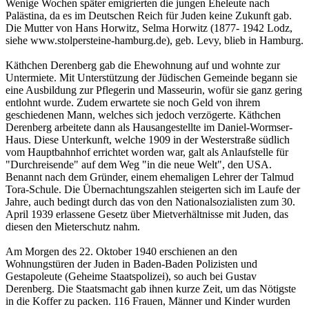
Wenige Wochen später emigrierten die jungen Eheleute nach
Palästina, da es im Deutschen Reich für Juden keine Zukunft gab.
Die Mutter von Hans Horwitz, Selma Horwitz (1877- 1942 Lodz,
siehe www.stolpersteine-hamburg.de), geb. Levy, blieb in Hamburg.
Käthchen Derenberg gab die Ehewohnung auf und wohnte zur
Untermiete. Mit Unterstützung der Jüdischen Gemeinde begann sie
eine Ausbildung zur Pflegerin und Masseurin, wofür sie ganz gering
entlohnt wurde. Zudem erwartete sie noch Geld von ihrem
geschiedenen Mann, welches sich jedoch verzögerte. Käthchen
Derenberg arbeitete dann als Hausangestellte im Daniel-Wormser-
Haus. Diese Unterkunft, welche 1909 in der Westerstraße südlich
vom Hauptbahnhof errichtet worden war, galt als Anlaufstelle für
"Durchreisende" auf dem Weg "in die neue Welt", den USA.
Benannt nach dem Gründer, einem ehemaligen Lehrer der Talmud
Tora-Schule. Die Übernachtungszahlen steigerten sich im Laufe der
Jahre, auch bedingt durch das von den Nationalsozialisten zum 30.
April 1939 erlassene Gesetz über Mietverhältnisse mit Juden, das
diesen den Mieterschutz nahm.
Am Morgen des 22. Oktober 1940 erschienen an den
Wohnungstüren der Juden in Baden-Baden Polizisten und
Gestapoleute (Geheime Staatspolizei), so auch bei Gustav
Derenberg. Die Staatsmacht gab ihnen kurze Zeit, um das Nötigste
in die Koffer zu packen. 116 Frauen, Männer und Kinder wurden