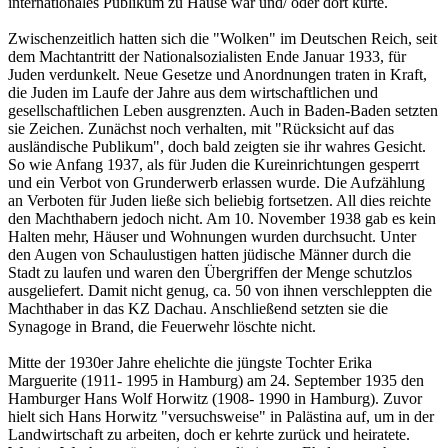
internationales Publikum zu Hause war und/ oder dort kurte.
Zwischenzeitlich hatten sich die "Wolken" im Deutschen Reich, seit
dem Machtantritt der Nationalsozialisten Ende Januar 1933, für
Juden verdunkelt. Neue Gesetze und Anordnungen traten in Kraft,
die Juden im Laufe der Jahre aus dem wirtschaftlichen und
gesellschaftlichen Leben ausgrenzten. Auch in Baden-Baden setzten
sie Zeichen. Zunächst noch verhalten, mit "Rücksicht auf das
ausländische Publikum", doch bald zeigten sie ihr wahres Gesicht.
So wie Anfang 1937, als für Juden die Kureinrichtungen gesperrt
und ein Verbot von Grunderwerb erlassen wurde. Die Aufzählung
an Verboten für Juden ließe sich beliebig fortsetzen. All dies reichte
den Machthabern jedoch nicht. Am 10. November 1938 gab es kein
Halten mehr, Häuser und Wohnungen wurden durchsucht. Unter
den Augen von Schaulustigen hatten jüdische Männer durch die
Stadt zu laufen und waren den Übergriffen der Menge schutzlos
ausgeliefert. Damit nicht genug, ca. 50 von ihnen verschleppten die
Machthaber in das KZ Dachau. Anschließend setzten sie die
Synagoge in Brand, die Feuerwehr löschte nicht.
Mitte der 1930er Jahre ehelichte die jüngste Tochter Erika
Marguerite (1911- 1995 in Hamburg) am 24. September 1935 den
Hamburger Hans Wolf Horwitz (1908- 1990 in Hamburg). Zuvor
hielt sich Hans Horwitz "versuchsweise" in Palästina auf, um in der
Landwirtschaft zu arbeiten, doch er kehrte zurück und heiratete.