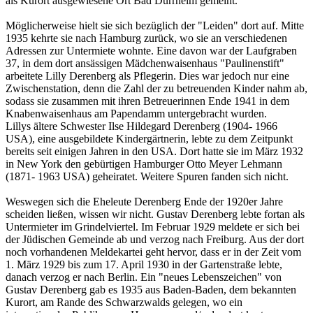
als Kurort ausgewiesene Ort Bad Dürrheim gemeint.
Möglicherweise hielt sie sich bezüglich der "Leiden" dort auf. Mitte
1935 kehrte sie nach Hamburg zurück, wo sie an verschiedenen
Adressen zur Untermiete wohnte. Eine davon war der Laufgraben
37, in dem dort ansässigen Mädchenwaisenhaus "Paulinenstift"
arbeitete Lilly Derenberg als Pflegerin. Dies war jedoch nur eine
Zwischenstation, denn die Zahl der zu betreuenden Kinder nahm ab,
sodass sie zusammen mit ihren Betreuerinnen Ende 1941 in dem
Knabenwaisenhaus am Papendamm untergebracht wurden.
Lillys ältere Schwester Ilse Hildegard Derenberg (1904- 1966
USA), eine ausgebildete Kindergärtnerin, lebte zu dem Zeitpunkt
bereits seit einigen Jahren in den USA. Dort hatte sie im März 1932
in New York den gebürtigen Hamburger Otto Meyer Lehmann
(1871- 1963 USA) geheiratet. Weitere Spuren fanden sich nicht.
Weswegen sich die Eheleute Derenberg Ende der 1920er Jahre
scheiden ließen, wissen wir nicht. Gustav Derenberg lebte fortan als
Untermieter im Grindelviertel. Im Februar 1929 meldete er sich bei
der Jüdischen Gemeinde ab und verzog nach Freiburg. Aus der dort
noch vorhandenen Meldekartei geht hervor, dass er in der Zeit vom
1. März 1929 bis zum 17. April 1930 in der Gartenstraße lebte,
danach verzog er nach Berlin. Ein "neues Lebenszeichen" von
Gustav Derenberg gab es 1935 aus Baden-Baden, dem bekannten
Kurort, am Rande des Schwarzwalds gelegen, wo ein