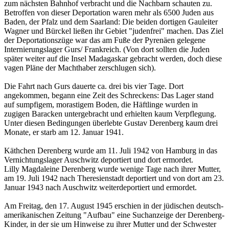
zum nächsten Bahnhof verbracht und die Nachbarn schauten zu.
Betroffen von dieser Deportation waren mehr als 6500 Juden aus
Baden, der Pfalz und dem Saarland: Die beiden dortigen Gauleiter
Wagner und Bürckel ließen ihr Gebiet "judenfrei" machen. Das Ziel
der Deportationszüge war das am Fuße der Pyrenäen gelegene
Internierungslager Gurs/ Frankreich. (Von dort sollten die Juden
später weiter auf die Insel Madagaskar gebracht werden, doch diese
vagen Pläne der Machthaber zerschlugen sich).
Die Fahrt nach Gurs dauerte ca. drei bis vier Tage. Dort
angekommen, begann eine Zeit des Schreckens: Das Lager stand
auf sumpfigem, morastigem Boden, die Häftlinge wurden in
zugigen Baracken untergebracht und erhielten kaum Verpflegung.
Unter diesen Bedingungen überlebte Gustav Derenberg kaum drei
Monate, er starb am 12. Januar 1941.
Käthchen Derenberg wurde am 11. Juli 1942 von Hamburg in das
Vernichtungslager Auschwitz deportiert und dort ermordet.
Lilly Magdaleine Derenberg wurde wenige Tage nach ihrer Mutter,
am 19. Juli 1942 nach Theresienstadt deportiert und von dort am 23.
Januar 1943 nach Auschwitz weiterdeportiert und ermordet.
Am Freitag, den 17. August 1945 erschien in der jüdischen deutsch-
amerikanischen Zeitung "Aufbau" eine Suchanzeige der Derenberg-
Kinder, in der sie um Hinweise zu ihrer Mutter und der Schwester