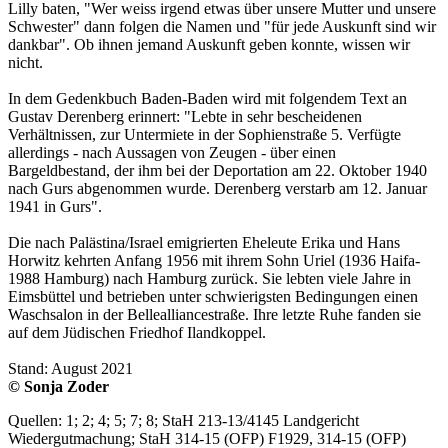
Lilly baten, "Wer weiss irgend etwas über unsere Mutter und unsere
Schwester" dann folgen die Namen und "für jede Auskunft sind wir
dankbar". Ob ihnen jemand Auskunft geben konnte, wissen wir
nicht.
In dem Gedenkbuch Baden-Baden wird mit folgendem Text an
Gustav Derenberg erinnert: "Lebte in sehr bescheidenen
Verhältnissen, zur Untermiete in der Sophienstraße 5. Verfügte
allerdings - nach Aussagen von Zeugen - über einen
Bargeldbestand, der ihm bei der Deportation am 22. Oktober 1940
nach Gurs abgenommen wurde. Derenberg verstarb am 12. Januar
1941 in Gurs".
Die nach Palästina/Israel emigrierten Eheleute Erika und Hans
Horwitz kehrten Anfang 1956 mit ihrem Sohn Uriel (1936 Haifa-
1988 Hamburg) nach Hamburg zurück. Sie lebten viele Jahre in
Eimsbüttel und betrieben unter schwierigsten Bedingungen einen
Waschsalon in der Bellealliancestraße. Ihre letzte Ruhe fanden sie
auf dem Jüdischen Friedhof Ilandkoppel.
Stand: August 2021
© Sonja Zoder
Quellen: 1; 2; 4; 5; 7; 8; StaH 213-13/4145 Landgericht
Wiedergutmachung; StaH 314-15 (OFP) F1929, 314-15 (OFP)