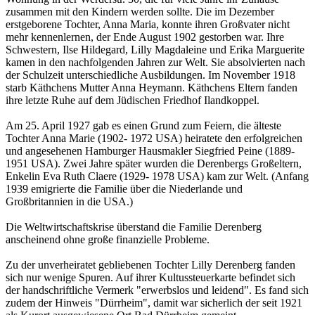
zusammen mit den Kindern werden sollte. Die im Dezember
erstgeborene Tochter, Anna Maria, konnte ihren Großvater nicht
mehr kennenlernen, der Ende August 1902 gestorben war. Ihre
Schwestern, Ilse Hildegard, Lilly Magdaleine und Erika Marguerite
kamen in den nachfolgenden Jahren zur Welt. Sie absolvierten nach
der Schulzeit unterschiedliche Ausbildungen. Im November 1918
starb Käthchens Mutter Anna Heymann. Käthchens Eltern fanden
ihre letzte Ruhe auf dem Jüdischen Friedhof Ilandkoppel.
Am 25. April 1927 gab es einen Grund zum Feiern, die älteste
Tochter Anna Marie (1902- 1972 USA) heiratete den erfolgreichen
und angesehenen Hamburger Hausmakler Siegfried Peine (1889-
1951 USA). Zwei Jahre später wurden die Derenbergs Großeltern,
Enkelin Eva Ruth Claere (1929- 1978 USA) kam zur Welt. (Anfang
1939 emigrierte die Familie über die Niederlande und
Großbritannien in die USA.)
Die Weltwirtschaftskrise überstand die Familie Derenberg
anscheinend ohne große finanzielle Probleme.
Zu der unverheiratet gebliebenen Tochter Lilly Derenberg fanden
sich nur wenige Spuren. Auf ihrer Kultussteuerkarte befindet sich
der handschriftliche Vermerk "erwerbslos und leidend". Es fand sich
zudem der Hinweis "Dürrheim", damit war sicherlich der seit 1921