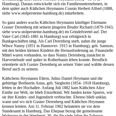
Hamburg). Daraus entwickelte sich ein Familienunternehmen, in
dem später auch Käthchen Heymanns Cousin Herbert Alfred (1888,
siehe www.stolpersteine-hamburg.de) mitarbeitete.
So ganz anders wuchs Käthchen Heymanns künftiger Ehemann
Gustav Derenberg mit seinem jüngeren Bruder Richard (1879-1943,
siehe www.stolpersteine-hamburg.de) im Grindelviertel auf. Der
Vater Carl (1845-1881 in Hamburg) war erfolgreich in
Bankgeschäften tätig. Als Carl Derenberg starb, nahm die junge
Witwe Nanny (1851 in Hannover- 1915 in Hamburg), geb. Samson,
mit den beiden kleinen Kindern die Herausforderung an. Finanzielle
Mittel waren vorhanden, so dass Nanny Derenberg zunächst in
Harvestehude und später in Rotherbaum leben konnte. Beruflich
orientierte sich Gustav Derenberg an seinen Vater und wählte dessen
Beruf auch zu seinem.
Käthchens Heymanns Eltern, Julius Daniel Heymann und die
gebürtige Berlinerin Anna, geb. Siegheim (1854- 1918 Hamburg),
lebten in der Hochallee. Anfang Juli 1882 kam Käthchen Alice
Emilie zur Welt, sie blieb Einzelkind. Wir fanden keine Spuren, wie
sie ihre Kinder- und Jugendzeit verbrachte. Ebenso blieb unklar,
wann und wo sich Gustav Derenberg und Käthchen Heymann
kennen lernten. Am 11. Februar 1902 heirateten sie vor dem
Standesamt in Hamburg. Das Ehepaar bezog die gemeinsame
Wohnung in der Werderstr. 30, die für viele Jahre ihr Zuhause