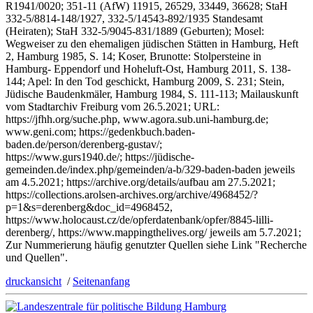
R1941/0020; 351-11 (AfW) 11915, 26529, 33449, 36628; StaH
332-5/8814-148/1927, 332-5/14543-892/1935 Standesamt
(Heiraten); StaH 332-5/9045-831/1889 (Geburten); Mosel:
Wegweiser zu den ehemaligen jüdischen Stätten in Hamburg, Heft
2, Hamburg 1985, S. 14; Koser, Brunotte: Stolpersteine in
Hamburg- Eppendorf und Hoheluft-Ost, Hamburg 2011, S. 138-
144; Apel: In den Tod geschickt, Hamburg 2009, S. 231; Stein,
Jüdische Baudenkmäler, Hamburg 1984, S. 111-113; Mailauskunft
vom Stadtarchiv Freiburg vom 26.5.2021; URL:
https://jfhh.org/suche.php, www.agora.sub.uni-hamburg.de;
www.geni.com; https://gedenkbuch.baden-
baden.de/person/derenberg-gustav/;
https://www.gurs1940.de/; https://jüdische-
gemeinden.de/index.php/gemeinden/a-b/329-baden-baden jeweils
am 4.5.2021; https://archive.org/details/aufbau am 27.5.2021;
https://collections.arolsen-archives.org/archive/4968452/?
p=1&s=derenberg&doc_id=4968452,
https://www.holocaust.cz/de/opferdatenbank/opfer/8845-lilli-
derenberg/, https://www.mappingthelives.org/ jeweils am 5.7.2021;
Zur Nummerierung häufig genutzter Quellen siehe Link "Recherche
und Quellen".
druckansicht
/
Seitenanfang