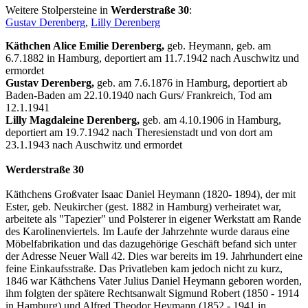
Weitere Stolpersteine in
Werderstraße 30
:
Gustav Derenberg
,
Lilly Derenberg
Käthchen Alice Emilie Derenberg,
geb. Heymann, geb. am
6.7.1882 in Hamburg, deportiert am 11.7.1942 nach Auschwitz und
ermordet
Gustav Derenberg,
geb. am 7.6.1876 in Hamburg, deportiert ab
Baden-Baden am 22.10.1940 nach Gurs/ Frankreich, Tod am
12.1.1941
Lilly Magdaleine Derenberg,
geb. am 4.10.1906 in Hamburg,
deportiert am 19.7.1942 nach Theresienstadt und von dort am
23.1.1943 nach Auschwitz und ermordet
Werderstraße 30
Käthchens Großvater Isaac Daniel Heymann (1820- 1894), der mit
Ester, geb. Neukircher (gest. 1882 in Hamburg) verheiratet war,
arbeitete als "Tapezier" und Polsterer in eigener Werkstatt am Rande
des Karolinenviertels. Im Laufe der Jahrzehnte wurde daraus eine
Möbelfabrikation und das dazugehörige Geschäft befand sich unter
der Adresse Neuer Wall 42. Dies war bereits im 19. Jahrhundert eine
feine Einkaufsstraße. Das Privatleben kam jedoch nicht zu kurz,
1846 war Käthchens Vater Julius Daniel Heymann geboren worden,
ihm folgten der spätere Rechtsanwalt Sigmund Robert (1850 - 1914
in Hamburg) und Alfred Theodor Heymann (1852 - 1941 in