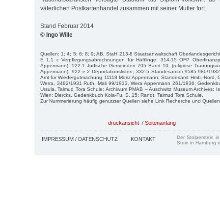
väterlichen Postkartenhandel zusammen mit seiner Mutter fort.
Stand Februar 2014
© Ingo Wille
Quellen: 1; 4; 5; 6; 8; 9; AB, StaH 213-8 Staatsanwaltschaft Oberlandesgerich
E 1,1 c Verpflegungsabrechnungen für Häftlinge; 314-15 OFP Oberfinanz
Appermann); 522-1 Jüdische Gemeinden 705 Band 10, (religiöse Trauungsu
Appermann), 922 e 2 Deportationslisten; 332-5 Standesämter 9585-980/193
Amt für Wiedergutmachung 11118 Moriz Appermann; Standesamt Hmb.-Nord, 
Werra, 3482/1931 Ruth, Mali 99/1933, Wera Appermann 261/1936; Gedenkbu
Ursula, Talmud Tora Schule; Archiwum PMAB – Auschwitz Museum Archives; Is
Wien; Diercks, Gedenkbuch Kola-Fu, S. 15; Randt, Talmud Tora Schule.
Zur Nummerierung häufig genutzter Quellen siehe Link Recherche und Quellen
druckansicht
/
Seitenanfang
Der Stolperstein i
IMPRESSUM / DATENSCHUTZ
KONTAKT
Stein in Hamburg v