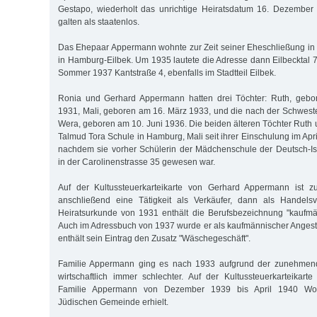
Gestapo, wiederholt das unrichtige Heiratsdatum 16. Dezember
galten als staatenlos.
Das Ehepaar Appermann wohnte zur Zeit seiner Eheschließung in 
in Hamburg-Eilbek. Um 1935 lautete die Adresse dann Eilbecktal 70
Sommer 1937 Kantstraße 4, ebenfalls im Stadtteil Eilbek.
Ronia und Gerhard Appermann hatten drei Töchter: Ruth, geb
1931, Mali, geboren am 16. März 1933, und die nach der Schwest
Wera, geboren am 10. Juni 1936. Die beiden älteren Töchter Ruth 
Talmud Tora Schule in Hamburg, Mali seit ihrer Einschulung im Apri
nachdem sie vorher Schülerin der Mädchenschule der Deutsch-Is
in der Carolinenstrasse 35 gewesen war.
Auf der Kultussteuerkarteikarte von Gerhard Appermann ist zu
anschließend eine Tätigkeit als Verkäufer, dann als Handelsve
Heiratsurkunde von 1931 enthält die Berufsbezeichnung "kaufmän
Auch im Adressbuch von 1937 wurde er als kaufmännischer Angeste
enthält sein Eintrag den Zusatz "Wäschegeschäft".
Familie Appermann ging es nach 1933 aufgrund der zunehmend
wirtschaftlich immer schlechter. Auf der Kultussteuerkarteikarte
Familie Appermann von Dezember 1939 bis April 1940 Wohlf
Jüdischen Gemeinde erhielt.