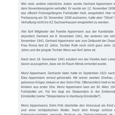
Wie viele andere männliche Juden wurde Gerhard Appermann
dem Novemberpogrom verhaftet. Er wurde am 12. November 1938 i
das offiziell Polizeigefängnis Fuhlsbüttel hieß, eingeliefert. Hier
Freilassung am 30. November 1938 ausharren, hatte aber "Glück"
Verhaftung nicht ins KZ Sachsenhausen eingeliefert zu werden.
Alle fünf Mitglieder der Familie Appermann aus der Kantstraß
deportiert, Gerhard am 8. November 1941, die anderen vier ze
November 1941. Gerhard Appermann war zum Zeitpunkt der Deport
Frau Ronia fast 32 Jahre, Tochter Ruth noch nicht ganz zehn Ja
Jahre und die jüngste Tochter Wera war fünf Jahre alt.
Nach dem 18. November 1941 existiert von der Familie kein Lebe
davon auszugehen, dass sie im Raum Minsk ermordet wurde.
Moriz Appermann, Gerhards Vater, hatte im September 1921 nach
Elka Appermann erneut geheiratet. Mit seiner zweiten Ehefrau, 
geborene Kröger, bekam er den Sohn Fritz. Offensichtlich hielt er k
Kindern aus erster Ehe. Moriz Appermann kam am 30. März 194
Fuhlsbüttel um. Für ihn liegt ein Stolperstein in der Emilien
Eimsbüttel (siehe "Stolpersteine in Hamburg-Eimsbüttel").
Moriz Appermanns Sohn Fritz überlebte den Holocaust als Kind 
und einer nichtjüdischen Mutter. Nach dem Kriege schloss
Nationalsozialisten versagte Studium als Diplom-Volkswirt a