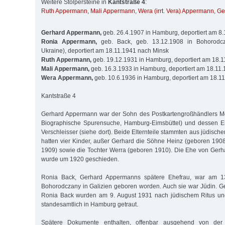
Weitere Stolpersteine in
Kantstraße 4
:
Ruth Appermann
,
Mali Appermann
,
Wera (irrt. Vera) Appermann
,
Ge
Gerhard Appermann,
geb. 26.4.1907 in Hamburg, deportiert am 8
Ronia Appermann,
geb. Back, geb. 13.12.1908 in Bohorodcza
Ukraine), deportiert am 18.11.1941 nach Minsk
Ruth Appermann,
geb. 19.12.1931 in Hamburg, deportiert am 18.
Mali Appermann,
geb. 16.3.1933 in Hamburg, deportiert am 18.11
Wera Appermann,
geb. 10.6.1936 in Hamburg, deportiert am 18.1
Kantstraße 4
Gerhard Appermann war der Sohn des Postkartengroßhändlers M
Biographische Spurensuche, Hamburg-Eimsbüttel) und dessen E
Verschleisser (siehe dort). Beide Elternteile stammten aus jüdische
hatten vier Kinder, außer Gerhard die Söhne Heinz (geboren 190
1909) sowie die Tochter Werra (geboren 1910). Die Ehe von Ger
wurde um 1920 geschieden.
Ronia Back, Gerhard Appermanns spätere Ehefrau, war am 1
Bohorodczany in Galizien geboren worden. Auch sie war Jüdin. 
Ronia Back wurden am 9. August 1931 nach jüdischem Ritus un
standesamtlich in Hamburg getraut.
Spätere Dokumente enthalten, offenbar ausgehend von der D