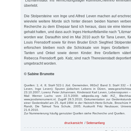
"Litzmannstadt" ins Vernichtungslager Kulmhof/Chelmno einfinden
überlebt.
Die Stolpersteine von Inge und Alfred Leven machen auf erschre
wieviele weitere Morde sich hinter diesen beiden Namen verber
Recherche zu dem Ehepaar fand ich heraus, dass sie eine klein
gehabt hatten, und dass auch Inges Herkunftsfamilie nach "Litzman
worden war. Daraufhin sind im Mai 2010 auch für Tana Leven, für 
Louis Frensdorff sowie für ihren Bruder Erich Siegfried Stolperst
erforschen bleiben noch die Schicksale von Inges Großeltern mü
Tanten und Onkel sowie deren Kinder. Ihre Großeltern väterli
Rebecca Frensdorff, geb. Katz, sind nach Theresienstadt deportier
umgebracht worden.
© Sabine Brunotte
Quellen: 1; 4; 8; StaH 522-1 Jüd. Gemeinden, 992e2 Band 3; StaH 332 – 
Leven, Inge Leven); Spuren jüdischen Lebens in Düren, www.geschichtswer
23.10.2007; Lorenz Peter Johannsen, Kinderarzt Karl Leven, Lebensspuren –
Mail Werner Lachs vom 22.5.2009; wikipedia.org /wiki /KZ_ Blechhamm
www.joodsmonument.nl, Zugriff 28.5.2010; Dokumentation zur Gedenkstunde
einer Gedenktafel am 25. April 1994 in der Heinrich-Hertz-Schule, Broschüre 
Randt, Die Talmud Tora Schule, 2005; Auskunft Fritz Neubauer, Universi
21.6.2010.
Zur Nummerierung häufig genutzter Quellen siehe Recherche und Quellen.
druckansicht
/
Seitenanfang