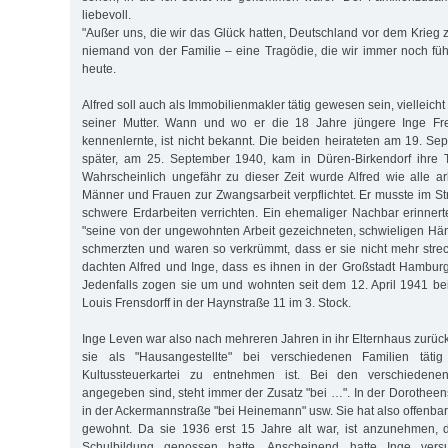
liebevoll.
"Außer uns, die wir das Glück hatten, Deutschland vor dem Krieg 
niemand von der Familie – eine Tragödie, die wir immer noch fü
heute.
Alfred soll auch als Immobilienmakler tätig gewesen sein, vielleich
seiner Mutter. Wann und wo er die 18 Jahre jüngere Inge Fr
kennenlernte, ist nicht bekannt. Die beiden heirateten am 19. Se
später, am 25. September 1940, kam in Düren-Birkendorf ihre T
Wahrscheinlich ungefähr zu dieser Zeit wurde Alfred wie alle ar
Männer und Frauen zur Zwangsarbeit verpflichtet. Er musste im S
schwere Erdarbeiten verrichten. Ein ehemaliger Nachbar erinnerte
"seine von der ungewohnten Arbeit gezeichneten, schwieligen Händ
schmerzten und waren so verkrümmt, dass er sie nicht mehr streck
dachten Alfred und Inge, dass es ihnen in der Großstadt Hambu
Jedenfalls zogen sie um und wohnten seit dem 12. April 1941 bei 
Louis Frensdorff in der Haynstraße 11 im 3. Stock.
Inge Leven war also nach mehreren Jahren in ihr Elternhaus zurüc
sie als "Hausangestellte" bei verschiedenen Familien täti
Kultussteuerkartei zu entnehmen ist. Bei den verschieden
angegeben sind, steht immer der Zusatz "bei …". In der Dorotheen
in der Ackermannstraße "bei Heinemann" usw. Sie hat also offenbar
gewohnt. Da sie 1936 erst 15 Jahre alt war, ist anzunehmen, 
Schulbildung genossen hatte. Anscheinend hatte Inge vers