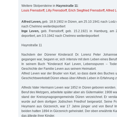
Weitere Stolpersteine in
Haynstraße 11
:
Louis Frensdorff
,
Lilly Frensdorff
,
Erich Siegfried Frensdorff
,
Alfred 
Alfred Leven,
geb. 18.9.1902 in Düren, am 25.10.1941 nach Lodz d
nach Chelmno weiterdeportiert
Inge Leven,
geb. Frensdorff, geb. 15.2.1921 in Hamburg, am 
deportiert, am 3.5.1942 nach Chelmno weiterdeportiert
Haynstraße 11
Nachdem der Dürener Kinderarzt Dr. Lorenz Peter Johanns
gegangen war, begann er, sich intensiv mit dem Leben eines Beruf
In seinem Buch "Kinderarzt Karl Leven, Lebensspuren – Todes
Geschichte der Familie Leven aus seinem Heimatort.
Alfred Leven war der Bruder von Karl, so dass dank des Buches 
Geschichtswerkstatt Düren etwas über Alfreds Leben in Erfahrung z
Alfreds Vater Hermann Leven war 1852 in Düren geboren worden. 
Beruf des Metzgers, arbeitete später aber als Gütermakler. 1908 war
stand der Kreissynagogengemeinde Düren verzeichnet. Er verst
wurde auf dem dortigen Jüdischen Friedhof beigesetzt. Seine F
Heymann aus Gürzenich, war 17 Jahre jünger und von Beruf Im
beiden hatten 1894 in Gürzenich geheiratet. Der oben erwähnte Ka
das älteste ihrer Kinder.