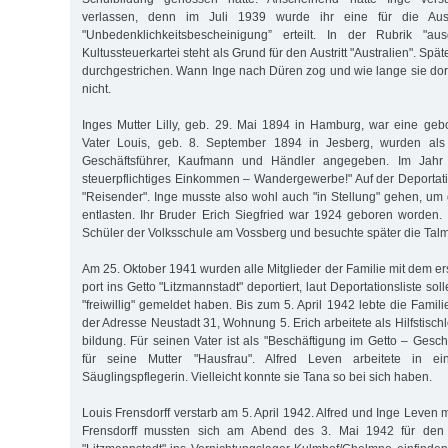
verlassen, denn im Juli 1939 wurde ihr eine für die Aus
"Unbedenklichkeitsbescheinigung” erteilt. In der Rubrik "au
Kultussteuerkartei steht als Grund für den Austritt "Australien". Spä
durchgestrichen. Wann Inge nach Düren zog und wie lange sie dort
nicht.
Inges Mutter Lilly, geb. 29. Mai 1894 in Hamburg, war eine gebo
Vater Louis, geb. 8. September 1894 in Jesberg, wurden als
Geschäftsführer, Kaufmann und Händler angegeben. Im Jahr
steuerpflichtiges Einkommen – Wandergewerbe!" Auf der Deportation
"Reisender". Inge musste also wohl auch "in Stellung" gehen, um
entlasten. Ihr Bruder Erich Siegfried war 1924 geboren worden.
Schüler der Volksschule am Voss­berg und besuchte später die Tal
Am 25. Oktober 1941 wurden alle Mitglieder der Familie mit dem e
port ins Getto "Litzmannstadt" deportiert, laut Deportationsliste sol
"freiwillig" gemeldet haben. Bis zum 5. April 1942 lebte die Fami
der Adresse Neustadt 31, Wohnung 5. Erich arbeitete als Hilfstischl
bildung. Für seinen Vater ist als "Beschäftigung im Getto – Ges
für seine Mutter "Hausfrau". Alfred Leven arbeitete in ei
Säuglingspflegerin. Vielleicht konnte sie Tana so bei sich haben.
Louis Frensdorff verstarb am 5. April 1942. Alfred und Inge Leven m
Frensdorff mussten sich am Abend des 3. Mai 1942 für den 