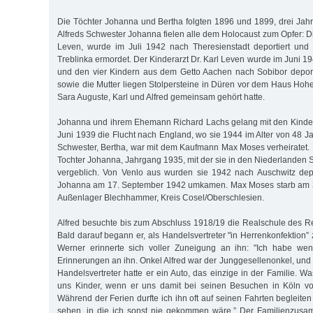
Die Töchter Johanna und Bertha folgten 1896 und 1899, drei Jahre
Alfreds Schwester Johanna fielen alle dem Holocaust zum Opfer: D
Leven, wurde im Juli 1942 nach Theresienstadt deportiert und 
Treblinka ermordet. Der Kinderarzt Dr. Karl Leven wurde im Juni 19
und den vier Kindern aus dem Getto Aachen nach Sobibor deporti
sowie die Mutter liegen Stolpersteine in Düren vor dem Haus Hohe
Sara Auguste, Karl und Alfred gemeinsam gehört hatte.
Johanna und ihrem Ehemann Richard Lachs gelang mit den Kinde
Juni 1939 die Flucht nach England, wo sie 1944 im Alter von 48 J
Schwester, Bertha, war mit dem Kaufmann Max Moses verheiratet. 
Tochter Johanna, Jahrgang 1935, mit der sie in den Niederlanden 
vergeblich. Von Venlo aus wurden sie 1942 nach Auschwitz depo
Johanna am 17. September 1942 umkamen. Max Moses starb am 
Außenlager Blech­ham­mer, Kreis Cosel/Oberschlesien.
Alfred besuchte bis zum Abschluss 1918/19 die Realschule des 
Bald darauf begann er, als Handelsvertreter "in Herrenkonfektion” 
Werner erinnerte sich voller Zuneigung an ihn: "Ich habe we
Erinnerungen an ihn. Onkel Alfred war der Junggesellenonkel, und wi
Handelsvertreter hatte er ein Auto, das einzige in der Familie. Was
uns Kinder, wenn er uns damit bei seinen Besuchen in Köln vo
Während der Ferien durfte ich ihn oft auf seinen Fahrten begleit
sehen, in die ich sonst nie gekommen wäre.” Der Familienzus