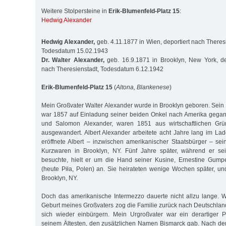
Weitere Stolpersteine in
Erik-Blumenfeld-Platz 15
:
Hedwig Alexander
Hedwig Alexander,
geb. 4.11.1877 in Wien, deportiert nach Theres
Todesdatum 15.02.1943
Dr. Walter Alexander,
geb. 16.9.1871 in Brooklyn, New York, de
nach Theresienstadt, Todesdatum 6.12.1942
Erik-Blumenfeld-Platz 15
(
Altona, Blankenese
)
Mein Großvater Walter Alexander wurde in Brooklyn geboren. Sein V
war 1857 auf Einladung seiner beiden Onkel nach Amerika gega
und Salomon Alexander, waren 1851 aus wirtschaftlichen G
ausgewandert. Albert Alexander arbeitete acht Jahre lang im La
eröffnete Albert – inzwischen amerikanischer Staatsbürger – sei
Kurzwaren in Brooklyn, NY. Fünf Jahre später, während er se
besuchte, hielt er um die Hand seiner Kusine, Ernestine Gump
(heute Piła, Polen) an. Sie heirateten wenige Wochen später, u
Brooklyn, NY.
Doch das amerikanische Intermezzo dauerte nicht allzu lange. 
Geburt meines Großvaters zog die Familie zurück nach Deutschland
sich wieder einbürgern. Mein Urgroßvater war ein derartiger Pa
seinem Ältesten, den zusätzlichen Namen Bismarck gab. Nach dem