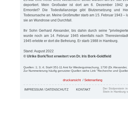
deportiert. Mein Großvater ist dort am 6. Dezember 1942 ge
Ermordet? Die Todesfallanzeige gibt Blutzersetzung und Her
Todesursache an. Meine Großmutter starb am 15. Februar 1943 – lau
sie an Wundrose und Durchfall.
Ihr Sohn Gerhard Alexander, bis dahin durch seine "privilegiert
wurde noch am 14. Februar 1945 ebenfalls nach Theresienstadt 
1945 erlebte er dort die Befreiung. Er starb 1988 in Hamburg.
Stand: August 2022
© Ulrike Bork/Text erweitert von Dr. Iris Bork-Goldfield
Quellen: 1; 3; 4; StaH 351-11 Amt für Wiedergutmachung, 1730 (Dr. Alexander, 
Zur Nummerierung häufig genutzter Quellen siehe Link "Recherche und Quelle
druckansicht
/
Seitenanfang
Der Stolperstein i
IMPRESSUM / DATENSCHUTZ
KONTAKT
Stein in Hamburg v