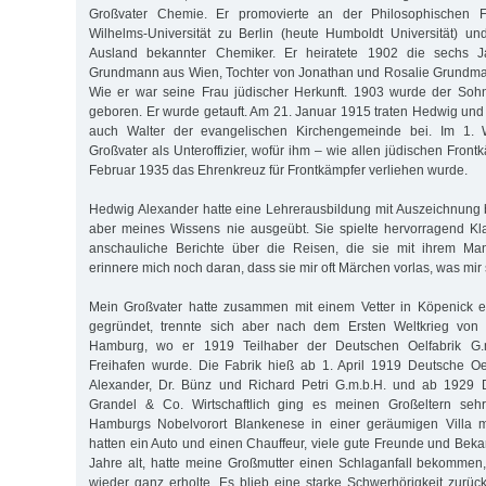
Großvater Chemie. Er promovierte an der Philosophischen Fak
Wilhelms-Universität zu Berlin (heute Humboldt Universität) u
Ausland bekannter Chemiker. Er heiratete 1902 die sechs 
Grundmann aus Wien, Tochter von Jonathan und Rosalie Grundma
Wie er war seine Frau jüdischer Herkunft. 1903 wurde der Sohn
geboren. Er wurde getauft. Am 21. Januar 1915 traten Hedwig u
auch Walter der evangelischen Kirchengemeinde bei. Im 1. W
Großvater als Unteroffizier, wofür ihm – wie allen jüdischen Fron
Februar 1935 das Ehrenkreuz für Frontkämpfer verliehen wurde.
Hedwig Alexander hatte eine Lehrerausbildung mit Auszeichnung 
aber meines Wissens nie ausgeübt. Sie spielte hervorragend Kl
anschauliche Berichte über die Reisen, die sie mit ihrem Ma
erinnere mich noch daran, dass sie mir oft Märchen vorlas, was mir s
Mein Großvater hatte zusammen mit einem Vetter in Köpenick 
gegründet, trennte sich aber nach dem Ersten Weltkrieg von
Hamburg, wo er 1919 Teilhaber der Deutschen Oelfabrik G.
Freihafen wurde. Die Fabrik hieß ab 1. April 1919 Deutsche Oel
Alexander, Dr. Bünz und Richard Petri G.m.b.H. und ab 1929 D
Grandel & Co. Wirtschaftlich ging es meinen Großeltern sehr
Hamburgs Nobelvorort Blankenese in einer geräumigen Villa mi
hatten ein Auto und einen Chauffeur, viele gute Freunde und Bekan
Jahre alt, hatte meine Großmutter einen Schlaganfall bekommen
wieder ganz erholte. Es blieb eine starke Schwerhörigkeit zurüc