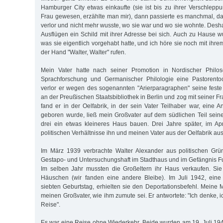
Hamburger City etwas einkaufte (sie ist bis zu ihrer Verschlepp
Frau gewesen, erzählte man mir), dann passierte es manchmal, das
verlor und nicht mehr wusste, wo sie war und wo sie wohnte. Desha
Ausflügen ein Schild mit ihrer Adresse bei sich. Auch zu Hause wu
was sie eigentlich vorgehabt hatte, und ich höre sie noch mit ihr
der Hand "Walter, Walter" rufen.
Mein Vater hatte nach seiner Promotion in Nordischer Philos
Sprachforschung und Germanischer Philologie eine Pastorentoc
verlor er wegen des sogenannten "Arierparagraphen" seine feste S
an der Preußischen Staatsbibliothek in Berlin und zog mit seiner 
fand er in der Oelfabrik, in der sein Vater Teilhaber war, eine A
geboren wurde, ließ mein Großvater auf dem südlichen Teil sein
drei ein etwas kleineres Haus bauen. Drei Jahre später, im Ap
politischen Verhältnisse ihn und meinen Vater aus der Oelfabrik a
Im März 1939 verbrachte Walter Alexander aus politischen Gr
Gestapo- und Untersuchungshaft im Stadthaus und im Gefängnis Fu
Im selben Jahr mussten die Großeltern ihr Haus verkaufen. Si
Häuschen (wir fanden eine andere Bleibe). Im Juli 1942, ei
siebten Geburtstag, erhielten sie den Deportationsbefehl. Meine M
meinen Großvater, wie ihm zumute sei. Er antwortete: "Ich denke, 
Reise".
Es war eine Reise ohne Wiederkehr. Beide wurden am 19. Juli 19