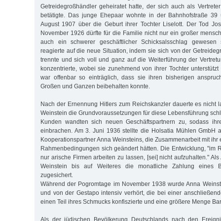
Getreidegroßhändler geheiratet hatte, der sich auch als Vertrete
betätigte. Das junge Ehepaar wohnte in der Bahnhofstraße 39 
August 1907 über die Geburt ihrer Tochter Liselott. Der Tod J
November 1926 dürfte für die Familie nicht nur ein großer mensch
auch ein schwerer geschäftlicher Schicksalsschlag gewesen 
reagierte auf die neue Situation, indem sie sich von der Getreide
trennte und sich voll und ganz auf die Weiterführung der Vertret
konzentrierte, wobei sie zunehmend von ihrer Tochter unterstützt
war offenbar so einträglich, dass sie ihren bisherigen anspruc
Großen und Ganzen beibehalten konnte.
Nach der Ernennung Hitlers zum Reichskanzler dauerte es nicht la
Weinstein die Grundvoraussetzungen für diese Lebensführung schla
Kunden wandten sich neuen Geschäftspartnern zu, sodass ihr
einbrachen. Am 3. Juni 1936 stellte die Holsatia Mühlen GmbH au
Kooperationspartner Anna Weinsteins, die Zusammenarbeit mit ihr ei
Rahmenbedingungen sich geändert hätten. Die Entwicklung, "im 
nur arische Firmen arbeiten zu lassen, [sei] nicht aufzuhalten." A
Weinstein bis auf Weiteres die monatliche Zahlung eines
zugesichert.
Während der Pogromtage im November 1938 wurde Anna Weinstein 
und von der Gestapo intensiv verhört, die bei einer anschließ
einen Teil ihres Schmucks konfiszierte und eine größere Menge B
Als der jüdischen Bevölkerung Deutschlands nach den Ereign