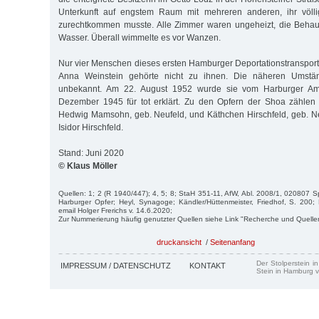
Unterkunft auf engstem Raum mit mehreren anderen, ihr völl
zurechtkommen musste. Alle Zimmer waren ungeheizt, die Beha
Wasser. Überall wimmelte es vor Wanzen.
Nur vier Menschen dieses ersten Hamburger Deportationstransport
Anna Weinstein gehörte nicht zu ihnen. Die näheren Umstä
unbekannt. Am 22. August 1952 wurde sie vom Harburger Amt
Dezember 1945 für tot erklärt. Zu den Opfern der Shoa zählen
Hedwig Mamsohn, geb. Neufeld, und Käthchen Hirschfeld, geb. N
Isidor Hirschfeld.
Stand: Juni 2020
© Klaus Möller
Quellen: 1; 2 (R 1940/447); 4, 5; 8; StaH 351-11, AfW, Abl. 2008/1, 020807 Spit
Harburger Opfer; Heyl, Synagoge; Kändler/Hüttenmeister, Friedhof, S. 200;
email Holger Frerichs v. 14.6.2020;
Zur Nummerierung häufig genutzter Quellen siehe Link "Recherche und Quelle
druckansicht
/
Seitenanfang
Der Stolperstein i
IMPRESSUM / DATENSCHUTZ
KONTAKT
Stein in Hamburg v