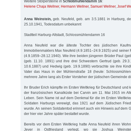
Weitere Stolpersteine in
Schloßmühlendamm 16
:
Helene Chaja Wellner
,
Hermann Wellner
,
Samuel Wellner
,
Josef We
Anna Weinstein,
geb. Neufeld, geb. am 3.5.1881 in Harburg, de
25.10.1941, Todesdatum unbekannt
Stadtteil Harburg-Altstadt, Schlossmühlendamm 16
Anna Neufeld war die älteste Tochter des jüdischen Kauf
Immobilienmaklers Max Neufeld (4.9.1851–24.9.1925) und seiner F
(4.9.1859–28.12.1940). Wie ihre beiden jüngeren Brüder Paul (geb
(geb. 11.10. 1891) und ihre drei Schwestern Gertrud (geb. 29.3
10.6.1887) und Hedwig (geb. 19.9.1890) verbrachte sie ihre Kindh
Vater das Haus in der Mühlenstraße 18 (heute: Schlossmühl
mehrere Jahre lang als Erster Vorsteher der jüdischen Gemeinde di
Ihr Bruder Erich kämpfte im Ersten Weltkrieg für Deutschland und k
der französischen Kanalküste bei Carvin am 11. Mai 1915 im Al
Leben. Sein Name ist auf dem Denkmal für die im Ersten Weltkrie
Soldaten Harburgs verewigt, das 1921 auf dem Jüdischen Friedh
wurde. An seinen Soldatentod erinnert auch ein Hinweis auf dem G
der hier vier Jahre später bestattet wurde.
Bereits vor dem Ersten Weltkrieg hatte Anna Neufeld ihren Woh
Jever in Ostfriesland verlegt, wo sie Joshua Weinstei