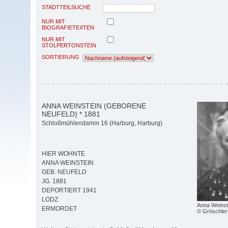
STADTTEILSUCHE
NUR MIT
BIOGRAFIETEXTEN
NUR MIT
STOLPERTONSTEIN
SORTIERUNG
ANNA WEINSTEIN (GEBORENE
NEUFELD) * 1881
Schloßmühlendamm 16 (Harburg, Harburg)
HIER WOHNTE
ANNA WEINSTEIN
GEB. NEUFELD
JG. 1881
DEPORTIERT 1941
LODZ
Anna Weinst
ERMORDET
© Gröschler