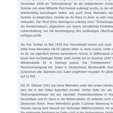
November 1938 als "Sühneleistung" für die entstandenen Schä
Summe von einer Milliarde Reichsmark auferlegt wurde, zu der 
anteilsmäßig beizutragen hatten, war auch Anna Weinstein da
Summe zu begleichen, musste sie ihr Haus in Jever zu sehr un
verkaufen. Der Rest ihres Vermö­gens unterlag einer "Sicherungs
die Kontoinhaberin, abgesehen von einem monatlichen Freibetra
Lebenshaltung, nur mit Genehmigung des zuständigen Oberfina
verfügen durfte.
Als ihre Tochter im Mai 1939 ihre Heimatstadt verließ und nac
blieb Anna Weinstein mit 58 Jahren allein in Jever zurück. Unte
es für sie eigentlich keinen besonderen Grund, in Ostfriesland z
bevor ihre hochbetagte Mutter starb, kehrte sie im Sommer 1939 i
Mühlenstraße 18 in Harburg zurück. Die "Heimkehrerin"
Reichsvereinigung der Juden in Deutschland, Bezirksstelle Nor
inzwischen alle Jüdinnen und Juden an­gehören mussten. Ihr jährlic
auf 12 RM.
Am 25. Oktober 1941 war Anna Weinstein unter den ersten Hambu
den, die in den Osten deportiert wurden. Vorher hatte sie, wie
Wohnungsschlüssel bei der nächsten Polizeidienststelle in H
Grundstück und ihr Haus in der Mühlenstraße 18 verfielen nach
Deutschen Reich. Anna Weinsteins große 5-Zimmer-Wohnung in 
Hauses bezog bald danach ein Harburger Mittelschullehrer mit s
die enteignete Besitzerin im Getto Łódź in der Hohensteiner Straße